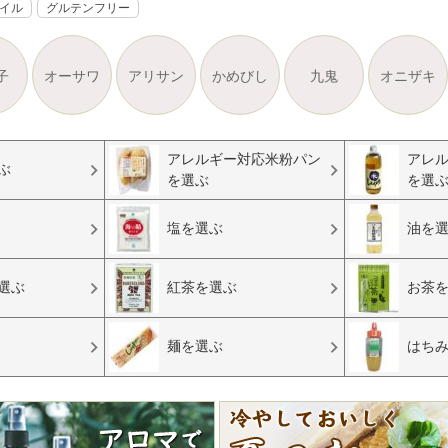
オイル
グルテンフリー
子
オーサワ
アリサン
かめびし
九鬼
オニザキ
アレルギー対応米粉パン
アレ
ぶ
を選ぶ
を選
塩を選ぶ
油を
選ぶ
紅茶を選ぶ
お茶
麺を選ぶ
はち