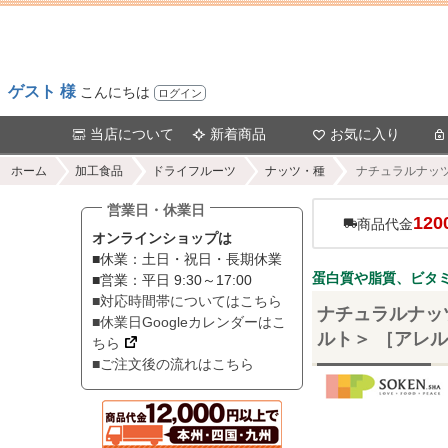
ゲスト 様
こんにちは
ログイン
当店について
新着商品
お気に入り
ホーム
加工食品
ドライフルーツ
ナッツ・種
ナチュラルナッツ
営業日・休業日
120
商品代金
オンラインショップは
■休業：土日・祝日・長期休業
蛋白質や脂質、ビタ
■営業：平日 9:30～17:00
■対応時間帯についてはこちら
ナチュラルナッツ
■休業日Googleカレンダーはこ
ルト＞ ［アレ
ちら
■ご注文後の流れはこちら