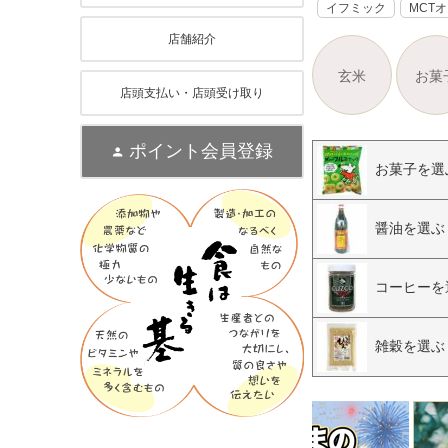
イフミック
MCT
店舗紹介
玄米
お菓
店頭支払い・店頭受け取り
ポイント会員登録
お菓子を選
醤油を選ぶ
コーヒーを
雑穀を選ぶ