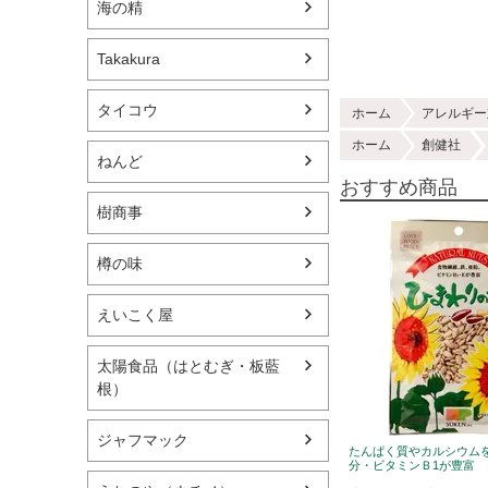
海の精
Takakura
タイコウ
ホーム
アレルギー
ホーム
創健社
ねんど
おすすめ商品
樹商事
樽の味
えいこく屋
太陽食品（はとむぎ・板藍
根）
ジャフマック
たんぱく質やカルシウム
分・ビタミンＢ1が豊富