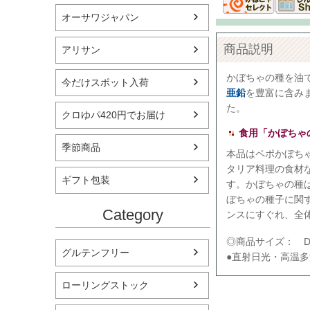
オーサワジャパン
商品説明
アリサン
かぼちゃの種を油
今だけスポット入荷
亜鉛
を豊富に含み
た。
クロゆパ420円でお届け
食用「かぼちゃ
季節商品
本品はペポかぼち
タリア料理の食材
ギフト包装
す。かぼちゃの種
ぼちゃの種子に関
Category
ンスにすぐれ、全
◎商品サイズ： D:11
グルテンフリー
●直射日光・高温
ローリングストック