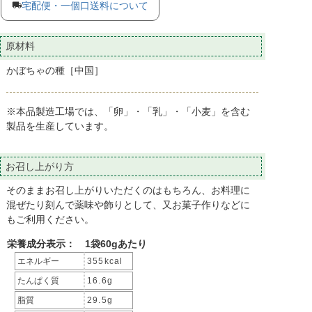
宅配便・一個口送料について
原材料
かぼちゃの種［中国］
※本品製造工場では、「卵」・「乳」・「小麦」を含む
製品を生産しています。
お召し上がり方
そのままお召し上がりいただくのはもちろん、お料理に
混ぜたり刻んで薬味や飾りとして、又お菓子作りなどに
もご利用ください。
栄養成分表示： 1袋60gあたり
エネルギー
355kcal
たんぱく質
16.6g
脂質
29.5g