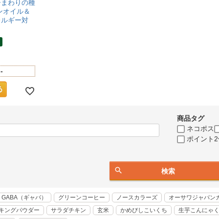
ひまわりの種
ノンオイル＆
レルギー対
-
商品タグ
ネコポス
ポイント2
検索
GABA（ギャバ）
グリーンコーヒー
ノースカラーズ
オーサワジャパン
キングパウダー
サラダチキン
玄米
かめびしこいくち
生芋こんにゃ