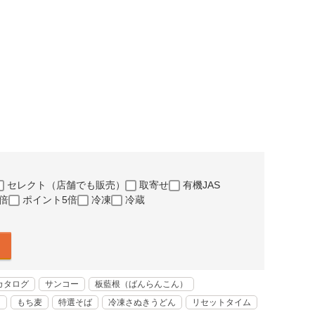
セレクト（店舗でも販売）
取寄せ
有機JAS
倍
ポイント5倍
冷凍
冷蔵
カタログ
サンコー
板藍根（ばんらんこん）
く
もち麦
特選そば
冷凍さぬきうどん
リセットタイム