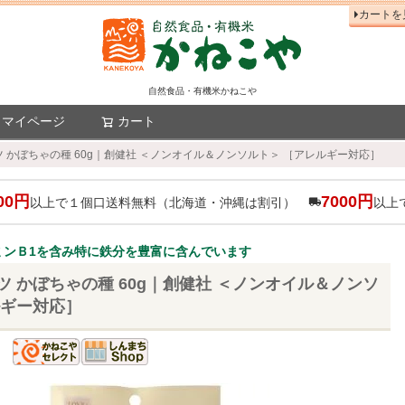
カートを
自然食品・有機米かねこや
マイページ
カート
検索
 かぼちゃの種 60g｜創健社 ＜ノンオイル＆ノンソルト＞ ［アレルギー対応］
00円
7000円
以上で１個口送料無料（北海道・沖縄は割引）
以上
ミンＢ1を含み特に鉄分を豊富に含んでいます
 かぼちゃの種 60g｜創健社 ＜ノンオイル＆ノンソ
ルギー対応］