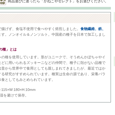
商品選びに迷ったら「かねこやセレクト」をお選びください。
で揚げず、食塩不使用で食べやすく焙煎しました。
食物繊維、鉄、
ます。ノンオイル＆ノンソルト。中国産の種子を日本で加工しまし
の種」とは
ゃの種を使用しています。形がユニークで、そうめんかぼちゃやイ
などに用いられるズッキーニなどの仲間で、種子に殻がない品種で
は昔から世界中で食用としても親しまれてきましたが、最近ではか
する研究がすすめられています。種実は生命の源であり、栄養バラ
体食としてもみとめられています。
5×W:180×H:10mm
多湿を避けて保存。