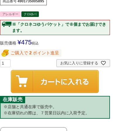
商品番号
4901735005895
アレルギー
クロゆパ
※「クロネコゆうパケット」で８個までお届けでき
ます。
¥
475
販売価格
税込
ご購入で
2
ポイント進呈
お気に入りに登録する
在庫販売
※店舗と共通在庫で販売中。
※在庫切れの際は、７営業日以内に入荷予定。