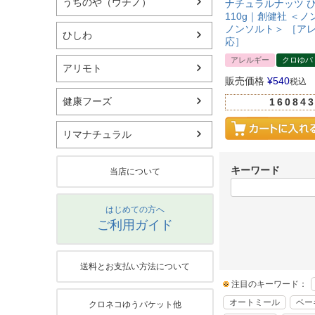
うちのや（ウチノ）
ナチュラルナッツ 
110g｜創健社 ＜
ノンソルト＞ ［ア
ひしわ
応］
アレルギー
クロゆパ
アリモト
販売価格
¥
540
税込
健康フーズ
160843
リマナチュラル
キーワード
当店について
はじめての方へ
ご利用ガイド
送料とお支払い方法について
注目のキーワード：
オートミール
ベー
クロネコゆうパケット他