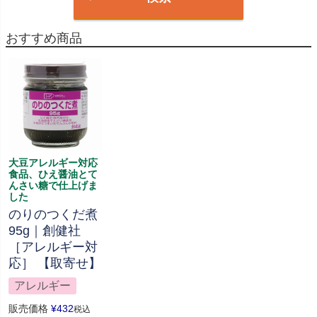
おすすめ商品
大豆アレルギー対応
食品、ひえ醤油とて
んさい糖で仕上げま
した
のりのつくだ煮
95g｜創健社
［アレルギー対
応］ 【取寄せ】
アレルギー
販売価格
¥
432
税込