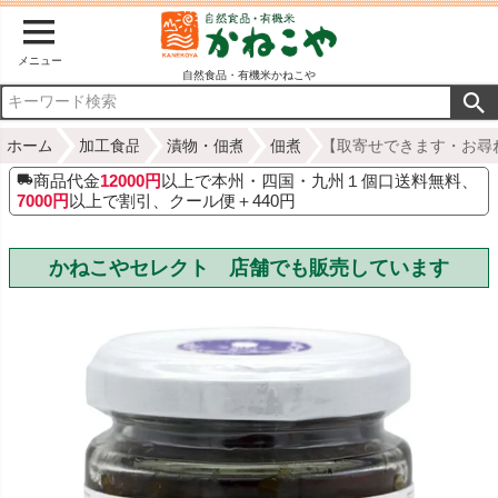
メニュー
自然食品・有機米かねこや
ホーム
加工食品
漬物・佃煮
佃煮
【取寄せできます・お尋ね
商品代金
12000円
以上で本州・四国・九州１個口送料無料、
7000円
以上で割引、クール便＋440円
かねこやセレクト 店舗でも販売しています