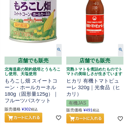
店舗でも販売
店舗でも販売
北海道産の契約栽培とうもろこ
完熟トマトを煮詰めたものでト
し使用、天塩使用
マトの美味しさが生きています
もろこし畑 スイートコ
ヒカリ 有機トマトピュ
ーン・ホールカーネル
ーレ 320g｜光食品（ヒ
180g（固形量125g）｜
カリ）
フルーツバスケット
有機JAS
販売価格
¥
302
税込
販売価格
¥
491
税込