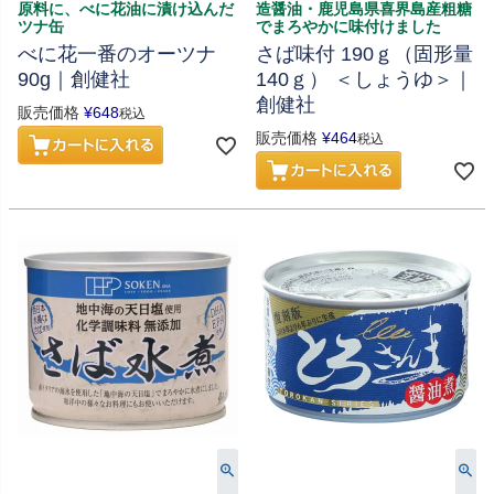
原料に、べに花油に漬け込んだ
造醤油・鹿児島県喜界島産粗糖
ツナ缶
でまろやかに味付けました
べに花一番のオーツナ
さば味付 190ｇ（固形量
90g｜創健社
140ｇ） ＜しょうゆ＞｜
創健社
販売価格
¥
648
税込
販売価格
¥
464
税込