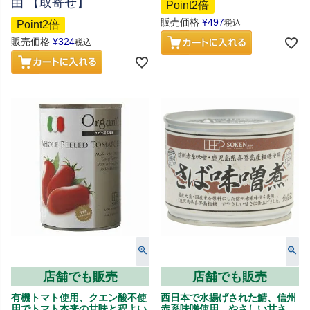
由 【取寄せ】
Point2倍
販売価格
¥
497
税込
Point2倍
販売価格
¥
324
税込
店舗でも販売
店舗でも販売
有機トマト使用、クエン酸不使
西日本で水揚げされた鯖、信州
用でトマト本来の甘味と程よい
赤系味噌使用、やさしい甘さ