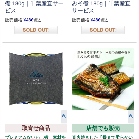
煮 180g｜千葉産直サー
みそ煮 180g｜千葉産直
ビス
サービス
販売価格
¥
486
販売価格
¥
486
税込
税込
在庫切れ
在庫切れ
取寄せ商品
店舗でも販売
プレミアムないわし煮、素材を
直火焼きした「骨まで柔らかい