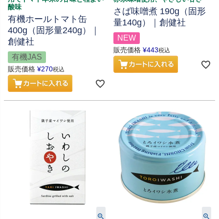
酸味
さば味噌煮 190g（固形
有機ホールトマト缶
量140g）｜創健社
400g（固形量240g）｜
NEW
創健社
販売価格
¥
443
税込
有機JAS
販売価格
¥
270
税込