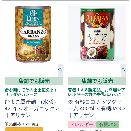
店舗でも販売
店舗でも販売
缶を開けてそのまま使えます、
有機ＪＡＳ認定品、お料理やア
サラダやカレーに
レルギーの方の牛乳代わりに
ひよこ豆缶詰 （水煮）
※ 有機ココナッツクリ
425g ＜オーガニック＞
ーム 400ml ＜有機JAS＞
｜アリサン
｜アリサン
販売価格
¥
659
アレルギー
有機JAS
税込