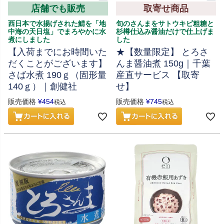
店舗でも販売
取寄せ商品
西日本で水揚げされた鯖を「地
旬のさんまをサトウキビ粗糖と
中海の天日塩」でまろやかに水
杉樽仕込み醤油だけで仕上げま
煮にしました
した
【入荷までにお時間いた
★【数量限定】 とろさ
だくことがございます】
んま醤油煮 150g｜千葉
さば水煮 190ｇ（固形量
産直サービス 【取寄
140ｇ）｜創健社
せ】
販売価格
¥
454
販売価格
¥
745
税込
税込