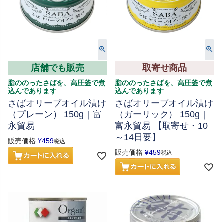
店舗でも販売
取寄せ商品
脂ののったさばを、高圧釜で煮
脂ののったさばを、高圧釜で煮
込んであります
込んであります
さばオリーブオイル漬け
さばオリーブオイル漬け
（プレーン） 150g｜富
（ガーリック） 150g｜
永貿易
富永貿易 【取寄せ・10
～14日要】
販売価格
¥
459
税込
販売価格
¥
459
税込