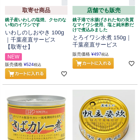
取寄せ商品
店舗でも販売
銚子産いわしの塩焼、クセのな
銚子港で水揚げされた旬の良質
い旬のイワシです
なマイワシ使用、塩と純米酢だ
けで煮込みました
いわしのしおやき 100g
とろイワシ水煮 150g｜
｜千葉産直サービス
千葉産直サービス
【取寄せ】
販売価格
¥
497
税込
NEW
販売価格
¥
524
税込