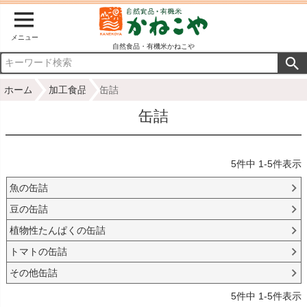
メニュー
自然食品・有機米かねこや
ホーム
加工食品
缶詰
缶詰
5
件中
1
-
5
件表示
魚の缶詰
豆の缶詰
植物性たんぱくの缶詰
トマトの缶詰
その他缶詰
5
件中
1
-
5
件表示