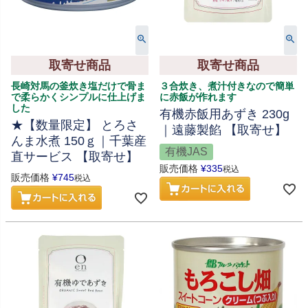
取寄せ商品
取寄せ商品
長崎対馬の釜炊き塩だけで骨ま
３合炊き、煮汁付きなので簡単
で柔らかくシンプルに仕上げま
に赤飯が作れます
した
有機赤飯用あずき 230g
★【数量限定】 とろさ
｜遠藤製餡 【取寄せ】
んま水煮 150ｇ｜千葉産
有機JAS
直サービス 【取寄せ】
販売価格
¥
335
税込
販売価格
¥
745
税込