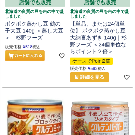
店舗でも販売
店舗でも販売
北海道の良質の豆を缶の中で蒸
北海道の良質の豆を缶の中で蒸
しました
しました
ポクポク蒸かし豆 鶴の
【単品、または24個単
子大豆 140g ＜蒸し大豆
位】 ポクポク蒸かし豆
＞｜杉野フーズ
大納言あずき 140g｜杉
野フーズ ＜24個単位な
販売価格
¥
518
税込
らポイント２倍＞
ケースでPoint2倍
販売価格
¥
583
税込
詳細を見る