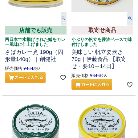
店舗でも販売
取寄せ商品
西日本で水揚げされた鯖をカレ
小ぶりの帆立を醤油ベースで味
ー風味に仕上げました
付けしました
さばカレー煮 190g（固
美味しい 帆立姿炊き
形量140g）｜創健社
70g｜伊藤食品 【取寄
せ・要10～14日】
販売価格
¥
464
税込
販売価格
¥
646
税込