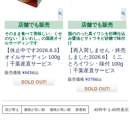
店舗でも販売
店舗でも販売
そのまま食べて美味しい、くせ
脂ののった真イワシを杉樽仕込
のない「まいわし」の国産オイ
み醤油とサトウキビ砂糖で味付
ルサーディンです
け
【休止中です2026.8.3】
【再入荷しません・終売
オイルサーディン 100g
しました2026.6】 ミニ
｜千葉産直サービス
とろイワシ・味付 100g
｜千葉産直サービス
販売価格
¥
443
税込
販売価格
¥
378
税込
在庫切れ
在庫切れ
40
件中
1
-
40
件表示
並び替え
価格が安い順
価格が高い順
新着順