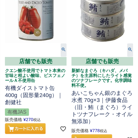
店舗でも販売
店舗でも販売
クエン酸不使用でトマト本来の
新鮮なまぐろ（キハダ、メバ
甘味と程よい酸味、ビスフェノ
チ）を主原料にしたライト感覚
ールＡ不使用缶
のツナフレークです。化学調味
料不使。
有機ダイストマト缶
あいこちゃん銀のまぐろ
400g（固形量240g）｜
水煮 70g×3｜伊藤食品
創健社
（旧・鮪（まぐろ）ライ
有機JAS
トツナフレーク・オイル
販売価格
¥
270
税込
無添加）
販売価格
¥
778
税込