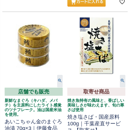
店舗でも販売
取寄せ商品
新鮮なまぐろ（キハダ、メバ
焼き魚特有の風味と、香ばしい
チ）を主原料にしたライト感覚
美味しさが味わえます、旬の寒
のツナフレーク。油は国産米油
さば使用
を使用。
焼き塩さば・国産原料
あいこちゃん金のまぐろ
100g｜千葉産直サービ
油漬 70g×3｜伊藤食品