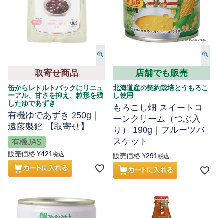
取寄せ商品
店舗でも販売
缶からレトルトパックにリニュ
北海道産の契約栽培とうもろこ
ーアル、甘さを抑え、粒形を残
し使用
したゆであずき
もろこし畑 スイートコ
有機ゆであずき 250g｜
ーンクリーム（つぶ入
遠藤製餡 【取寄せ】
り） 190g｜フルーツバ
スケット
有機JAS
販売価格
¥
421
税込
販売価格
¥
291
税込