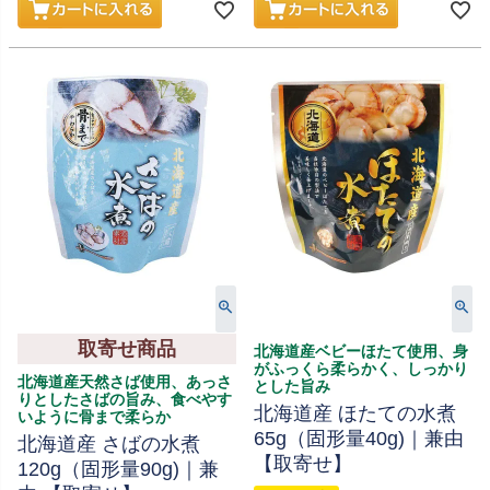
取寄せ商品
北海道産ベビーほたて使用、身
がふっくら柔らかく、しっかり
北海道産天然さば使用、あっさ
とした旨み
りとしたさばの旨み、食べやす
北海道産 ほたての水煮
いように骨まで柔らか
65g（固形量40g)｜兼由
北海道産 さばの水煮
【取寄せ】
120g（固形量90g)｜兼