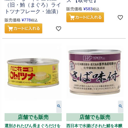
ス 【取寄せ】
（旧・鮪（まぐろ）ライ
販売価格
¥
583
税込
トツナフレーク・油漬）
販売価格
¥
778
税込
店舗でも販売
店舗でも販売
選別されたびん長まぐろだけを
西日本で水揚げされた鯖を本醸