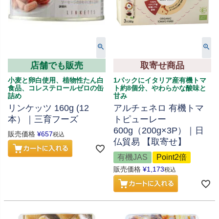
店舗でも販売
取寄せ商品
小麦と卵白使用、植物性たん白
1パックにイタリア産有機トマ
食品、コレステロールゼロの缶
ト約8個分、やわらかな酸味と
詰め
甘み
リンケッツ 160g (12
アルチェネロ 有機トマ
本）｜三育フーズ
トピューレー
600g（200g×3P）｜日
販売価格
¥
657
税込
仏貿易 【取寄せ】
有機JAS
Point2倍
販売価格
¥
1,173
税込