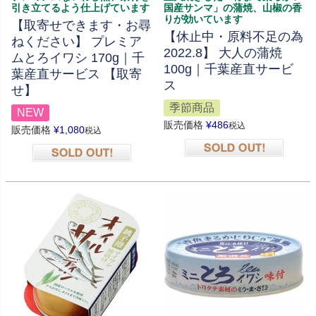
引き立てるよう仕上げています
国産サンマ」の蒲焼、山椒の香
りが効いています
【取寄せできます・お尋
【休止中・原料不足の為
ねください】 プレミア
2022.8】 大人の蒲焼
ムとろイワシ 170g｜千
100g｜千葉産直サービ
葉産直サービス 【取寄
ス
せ】
季節商品
NEW
販売価格
¥
486
税込
販売価格
¥
1,080
税込
在庫切れ
在庫切れ