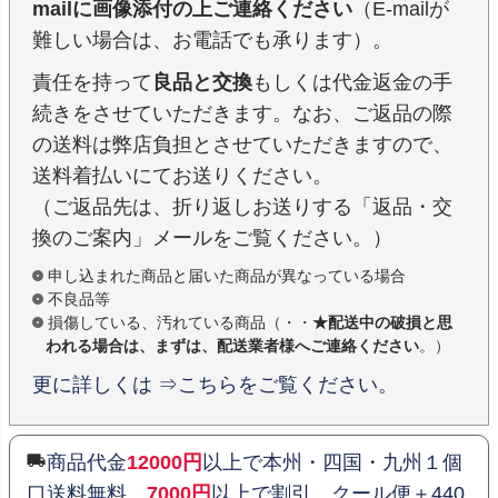
mailに画像添付の上ご連絡ください
（E-mailが
難しい場合は、お電話でも承ります）。
責任を持って
良品と交換
もしくは代金返金の手
続きをさせていただきます。なお、ご返品の際
の送料は弊店負担とさせていただきますので、
送料着払いにてお送りください。
（ご返品先は、折り返しお送りする「返品・交
換のご案内」メールをご覧ください。）
申し込まれた商品と届いた商品が異なっている場合
不良品等
損傷している、汚れている商品（・・
★配送中の破損と思
われる場合は、まずは、配送業者様へご連絡ください
。）
更に詳しくは ⇒こちらをご覧ください。
商品代金
12000円
以上で本州・四国・九州１個
口送料無料、
7000円
以上で割引、クール便＋440