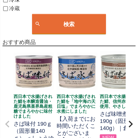
冷蔵
検索
おすすめ商品
西日本で水揚げされ
西日本で水揚げされ
西日本で水揚げさ
た鯖を本醸造醤油・
た鯖を「地中海の天
た鯖、信州赤系味
鹿児島県喜界島産粗
日塩」でまろやかに
使用、やさしい甘
糖でまろやかに味付
水煮にしました
さば味噌煮
けました
【入荷までにお
190g（固形量
さば味付 190ｇ
時間いただくこ
140g）｜創健
（固形量140
とがございま
NEW