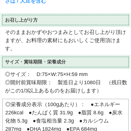
さば / 大豆を含む
お召し上がり方
そのままおかずやおつまみとしてお召し上がり頂け
ますが、お料理の素材にもおいしくご使用頂けま
す。
サイズ・賞味期限・栄養成分
◎サイズ： D:75×W:75×H:59 mm
◎開封前賞味期限： 製造日より1080日 （残日数
がこの1/3以上あるものをお届けします）
◎栄養成分表示（100gあたり）： ●エネルギー
226kcal ●たんぱく質 31.9g ●脂質 8.6g ●炭水
化物 5.3g ●食塩相当量 2.3g ●カルシウム
287mg ●DHA 1824mg ●EPA 684mg