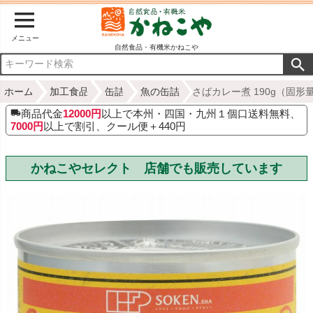
メニュー
自然食品・有機米かねこや
ホーム
加工食品
缶詰
魚の缶詰
さばカレー煮 190g（固形
商品代金
12000円
以上で本州・四国・九州１個口送料無料、
7000円
以上で割引、クール便＋440円
かねこやセレクト 店舗でも販売しています