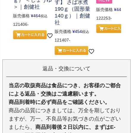
ｇ） ＜しょうゆ
す】 さば水煮
＞｜創健社
190ｇ（固形量
販売価格
¥
443
税込
140ｇ）｜創健
販売価格
¥
464
税込
122253-
社
121406-
販売価格
¥
454
税込
121407-
返品・交換について
当店の取扱商品は食品につき、お客様のご都合
による返品・交換はご遠慮願います。
商品到着時に必ず商品をご確認ください。
商品の品質につきましては、万全を期しており
ますが、万一、不良品等お気づきの点がござい
ましたら、
商品到着後２日以内に、まずはE-