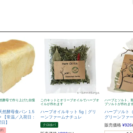
然酵母で作り上げた自慢
このキットとオリーブオイルでハーブオ
ハーブとソルト、
イルが作れます
ブソルトが作れま
天然酵母食パン 1.5
ハーブオイルキット 5g｜グリ
ハーブソルト（
 【常温／入荷日：
ーンファームナチュレ
グリーンファ
曜日】
販売価格
¥
926
クロゆパ
予約