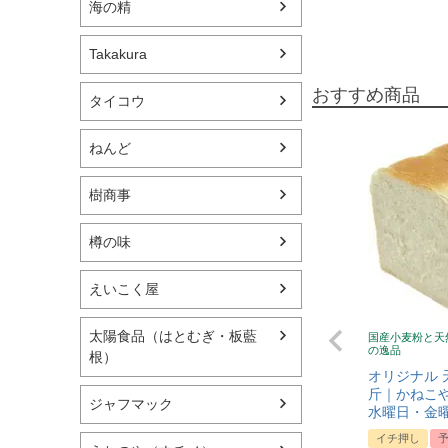
海の精
Takakura
おすすめ商品
タイコウ
ねんど
樹商事
樽の味
えいこく屋
太陽食品（はとむぎ・板藍
国産小麦粉と天
の逸品
根）
オリジナル 
斤｜かねこや
ジャフマック
水曜日・金
イチ押し