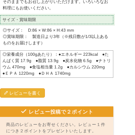
そのままでもお召し上がりいただけます。いろいろなお
料理にもお使いください。
サイズ・賞味期限
◎サイズ： D:86 × W:86 × H:43 mm
◎賞味期限： 製造日より3年（※残日数が1/3以上ある
ものをお届けします）
◎栄養成分（100gあたり）：●エネルギー 223kcal ●た
んぱく質 17.9g ●脂質 13.9g ●炭水化物 6.5g ●ナトリ
ウム 470mg ●食塩相当量 1.2g ●カルシウム 220mg
●ＥＰＡ 1220mg ●ＤＨＡ 1740mg
レビューを書く
レビュー投稿で２ポイント
商品のレビューをお寄せください。レビュー１件
につき２ポイントをプレゼントいたします。