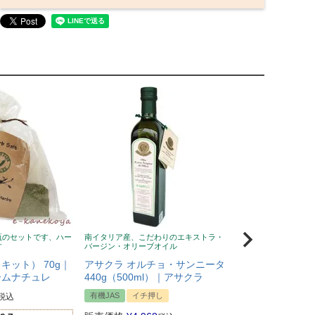
瓶のセットです、ハー
南イタリア産、こだわりのエキストラ・
風邪予防に！ニュージ
す
バージン・オリーブオイル
蜂蜜、無添加、クセな
い
キット） 70g｜
アサクラ オルチョ・サンニータ
Wild Cape（
ームナチュレ
440g（500ml）｜アサクラ
マヌカハニー UMF
有機JAS
イチ押し
税込
イチ押し