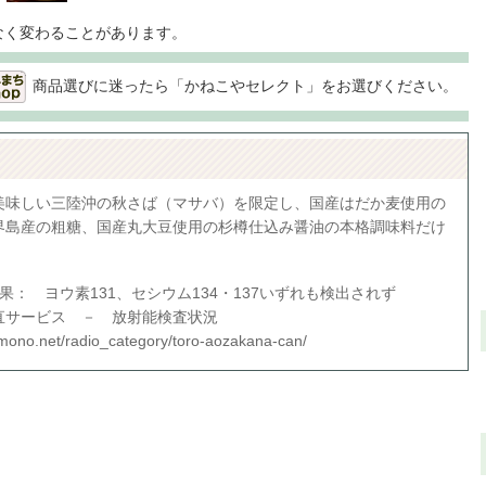
なく変わることがあります。
商品選びに迷ったら「かねこやセレクト」をお選びください。
美味しい三陸沖の秋さば（マサバ）を限定し、国産はだか麦使用の
界島産の粗糖、国産丸大豆使用の杉樽仕込み醤油の本格調味料だけ
果： ヨウ素131、セシウム134・137いずれも検出されず
直サービス － 放射能検査状況
emono.net/radio_category/toro-aozakana-can/