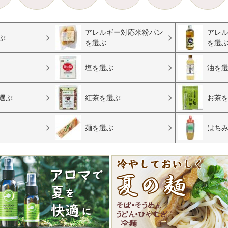
アレルギー対応米粉パン
アレ
ぶ
を選ぶ
を選
塩を選ぶ
油を
選ぶ
紅茶を選ぶ
お茶
麺を選ぶ
はち