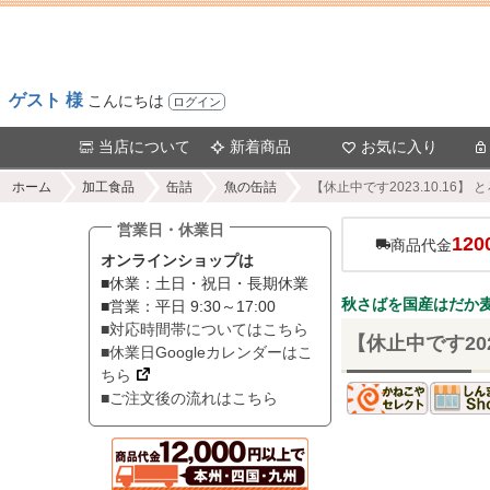
ゲスト 様
こんにちは
ログイン
当店について
新着商品
お気に入り
ホーム
加工食品
缶詰
魚の缶詰
【休止中です2023.10.16】
営業日・休業日
120
商品代金
オンラインショップは
■休業：土日・祝日・長期休業
秋さばを国産はだか
■営業：平日 9:30～17:00
■対応時間帯についてはこちら
【休止中です202
■休業日Googleカレンダーはこ
ちら
■ご注文後の流れはこちら