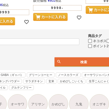
販売価格
¥
802
99
税込
96
税込
9998-
9993
商品タグ
ネコポス
ポイント2
検索
GABA（ギャバ）
グリーンコーヒー
ノースカラーズ
オーサワジャパン
キングパウダー
サラダチキン
玄米
かめびしこいくち
生芋こんにゃ
オイル
グルテンフリー
子
オーサワ
アリサン
かめびし
九鬼
オニザキ