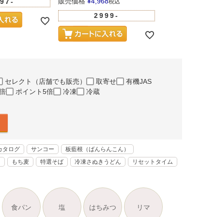
販売価格
¥
4,968
97-
税込
販売価格
¥
5,281
2999-
100
セレクト（店舗でも販売）
取寄せ
有機JAS
倍
ポイント5倍
冷凍
冷蔵
カタログ
サンコー
板藍根（ばんらんこん）
く
もち麦
特選そば
冷凍さぬきうどん
リセットタイム
食パン
塩
はちみつ
リマ