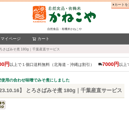
カートを
自然食品・有機米かねこや
マイページ
カート
検索
 とろさばみそ煮 180g｜千葉産直サービス
00円
7000円
以上で１個口送料無料（北海道・沖縄は割引）
以上
麦使用の合わせ味噌でみそ煮にしました
3.10.16】 とろさばみそ煮 180g｜千葉産直サービス