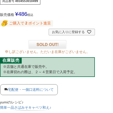
商品番号
4934553010499
¥
486
販売価格
税込
ご購入で
2
ポイント進呈
お気に入りに登録する
申し訳ございません。ただいま在庫がございません。
在庫販売
※店舗と共通在庫で販売中。
※在庫切れの際は、２～４営業日で入荷予定。
宅配便・一個口送料について
yumiのレシピ♪
簡単一品さばみそキャベツ和え♪