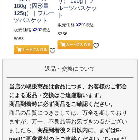
り） 190g｜フ
180g（固形量
ルーツバスケッ
125g）｜フルー
ト
ツバスケット
販売価格
¥
291
税込
販売価格
¥
302
税込
8366
8083
返品・交換について
当店の取扱商品は食品につき、お客様のご都合
による返品・交換はご遠慮願います。
商品到着時に必ず商品をご確認ください。
商品の品質につきましては、万全を期しており
ますが、万一、不良品等お気づきの点がござい
ましたら、
商品到着後２日以内に、まずはE-
mailに画像添付の上ご連絡ください
（E-mailが