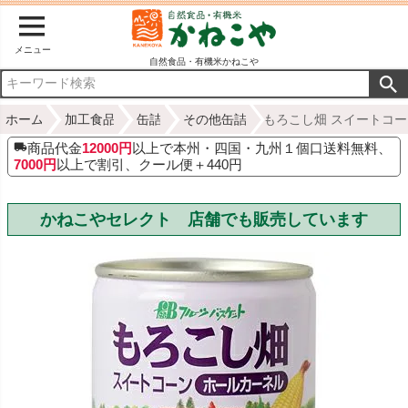
メニュー
自然食品・有機米かねこや
ホーム
加工食品
缶詰
その他缶詰
もろこし畑 スイートコー
商品代金
12000円
以上で本州・四国・九州１個口送料無料、
7000円
以上で割引、クール便＋440円
かねこやセレクト 店舗でも販売しています