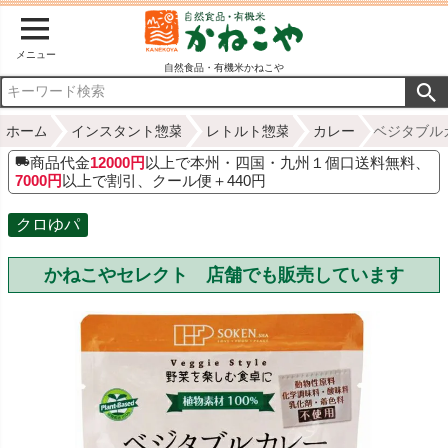
メニュー
自然食品・有機米かねこや
ホーム
インスタント惣菜
レトルト惣菜
カレー
ベジタブル
商品代金
12000円
以上で本州・四国・九州１個口送料無料、
7000円
以上で割引、クール便＋440円
クロゆパ
かねこやセレクト 店舗でも販売しています