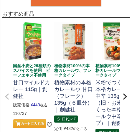
おすすめ商品
国産小麦と29種類の
植物素材100%の本
植物素材100%の本
スパイスを使用 ビ
格カレールウ、フレ
格カレールウ、フ
ーフエキス不使用
ークタイプ
ークタイプ
甘口マイルドカ
植物素材の本格
米粉でつくっ
レー 115g｜創
カレールウ 甘口
本格カレール
健社
（フレーク）
中辛 135g
135g（６皿分）
（旧・お米で
販売価格
¥
443
税込
｜創健社
くった本格カ
110737-
ールウ中辛タ
クロゆパ
プ）｜創健社
定価
¥
432
のところ