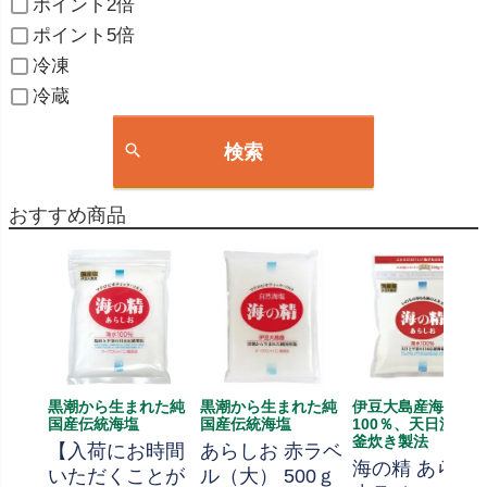
ポイント2倍
ポイント5倍
冷凍
冷蔵
検索
おすすめ商品
黒潮から生まれた純
黒潮から生まれた純
伊豆大島産海水
国産伝統海塩
国産伝統海塩
100％、天日濃縮、
釜炊き製法
【入荷にお時間
あらしお 赤ラベ
海の精 あらし
いただくことが
ル（大） 500ｇ