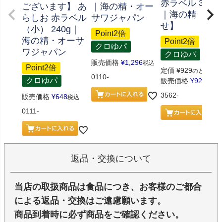
赤ラベル 350g
ございます】 あ
｜海の精・オー
｜海の精 【取
らしお 赤ラベル
サワジャパン
せ】
（小） 240g｜
Point2倍
海の精・オーサ
Point2倍
クロゆパ
ワジャパン
クロゆパ
販売価格
¥
1,296
税込
Point2倍
定価
¥
929
のところ
0110-
クロゆパ
販売価格
¥
928
税込
3562-
販売価格
¥
648
税込
0111-
返品・交換について
当店の取扱商品は食品につき、お客様のご都合
による返品・交換はご遠慮願います。
商品到着時に必ず商品をご確認ください。