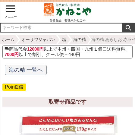
メニュー
自然食品・有機米かねこや
ホーム
オーサワジャパン
塩
海の精
海の精 あらしお 赤ラベ
商品代金
12000円
以上で本州・四国・九州１個口送料無料、
7000円
以上で割引、クール便＋440円
海の精 一覧へ
Point2倍
取寄せ商品です