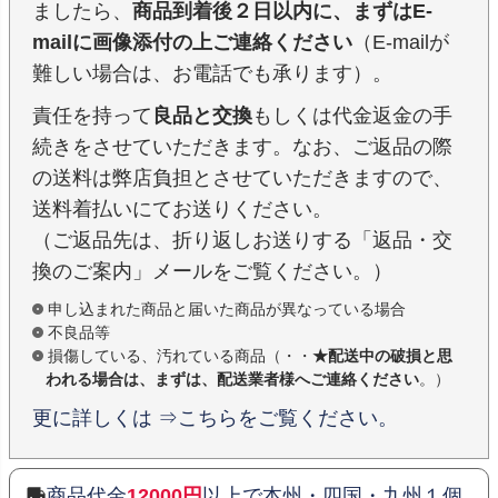
ましたら、
商品到着後２日以内に、まずはE-
mailに画像添付の上ご連絡ください
（E-mailが
難しい場合は、お電話でも承ります）。
責任を持って
良品と交換
もしくは代金返金の手
続きをさせていただきます。なお、ご返品の際
の送料は弊店負担とさせていただきますので、
送料着払いにてお送りください。
（ご返品先は、折り返しお送りする「返品・交
換のご案内」メールをご覧ください。）
申し込まれた商品と届いた商品が異なっている場合
不良品等
損傷している、汚れている商品（・・
★配送中の破損と思
われる場合は、まずは、配送業者様へご連絡ください
。）
更に詳しくは ⇒こちらをご覧ください。
商品代金
12000円
以上で本州・四国・九州１個