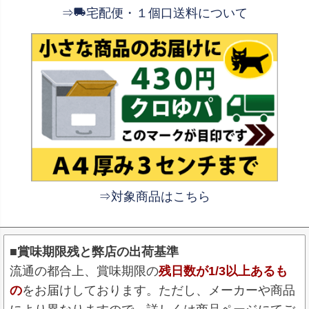
⇒
宅配便・１個口送料について
⇒対象商品はこちら
■賞味期限残と弊店の出荷基準
流通の都合上、賞味期限の
残日数が1/3以上あるも
の
をお届けしております。ただし、メーカーや商品