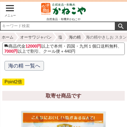
メニュー
自然食品・有機米かねこや
ホーム
オーサワジャパン
塩
海の精
海の精やきしお スタン
商品代金
12000円
以上で本州・四国・九州１個口送料無料、
7000円
以上で割引、クール便＋440円
海の精 一覧へ
Point2倍
取寄せ商品です