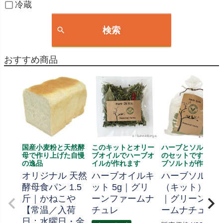
冷蔵
検索
おすすめ商品
国産小麦粉と天然酵
このキットとオリー
ハーブとソルト、
母で作り上げた自慢
ブオイルでハーブオ
のセットです、ハ
の逸品
イルが作れます
ブソルトが作れま
オリジナル 天然
ハーブオイルキ
ハーブソルト
酵母食パン 1.5
ット 5g｜グリ
（キット） 70
斤｜かねこや
ーンファームナ
｜グリーンフ
【常温／入荷
チュレ
ームナチュレ
日：水曜日・金