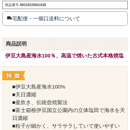
商品番号
4931915001430
宅配便・一個口送料について
商品説明
伊豆大島産海水100％、高温で焼いた古式本格焼塩
■伊豆大島産海水100%
■天日濃縮
■釜炊き、伝統壺焼製法
■富士箱根伊豆国立公園内の立体塩田で海水を天
日濃縮
■粒子が細かく、サラサラしていて使いやすい