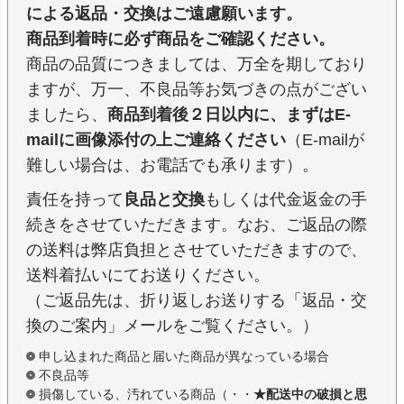
による返品・交換はご遠慮願います。
商品到着時に必ず商品をご確認ください。
商品の品質につきましては、万全を期しており
ますが、万一、不良品等お気づきの点がござい
ましたら、
商品到着後２日以内に、まずはE-
mailに画像添付の上ご連絡ください
（E-mailが
難しい場合は、お電話でも承ります）。
責任を持って
良品と交換
もしくは代金返金の手
続きをさせていただきます。なお、ご返品の際
の送料は弊店負担とさせていただきますので、
送料着払いにてお送りください。
（ご返品先は、折り返しお送りする「返品・交
換のご案内」メールをご覧ください。）
申し込まれた商品と届いた商品が異なっている場合
不良品等
損傷している、汚れている商品（・・
★配送中の破損と思