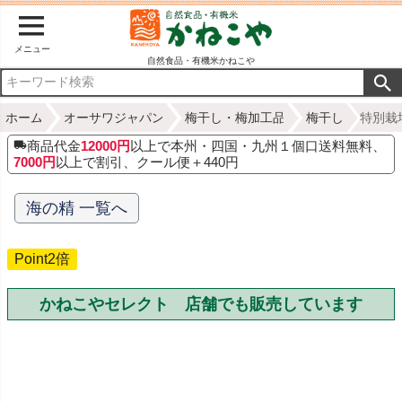
メニュー
自然食品・有機米かねこや
ホーム
オーサワジャパン
梅干し・梅加工品
梅干し
特別栽培
商品代金
12000円
以上で本州・四国・九州１個口送料無料、
7000円
以上で割引、クール便＋440円
海の精 一覧へ
Point2倍
かねこやセレクト 店舗でも販売しています