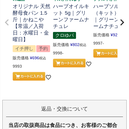
オリジナル 天然
ハーブオイルキ
ハーブソルト
酵母食パン 1.5
ット 5g｜グリ
（キット） 70
斤｜かねこや
ーンファームナ
｜グリーンフ
【常温／入荷
チュレ
ームナチュレ
日：水曜日・金
販売価格
¥
926
クロゆパ
税込
曜日】
9997-
販売価格
¥
802
税込
イチ押し
予約
9998-
販売価格
¥
696
税込
9993
返品・交換について
当店の取扱商品は食品につき、お客様のご都合