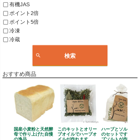
有機JAS
ポイント2倍
ポイント5倍
冷凍
冷蔵
検索
おすすめ商品
国産小麦粉と天然酵
このキットとオリー
ハーブとソルト、
母で作り上げた自慢
ブオイルでハーブオ
のセットです、ハ
の逸品
イルが作れます
ブソルトが作れま