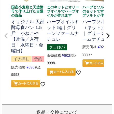
国産小麦粉と天然酵
このキットとオリー
ハーブとソルト、
母で作り上げた自慢
ブオイルでハーブオ
のセットです、ハ
の逸品
イルが作れます
ブソルトが作れま
オリジナル 天然
ハーブオイルキ
ハーブソルト
酵母食パン 1.5
ット 5g｜グリ
（キット） 70
斤｜かねこや
ーンファームナ
｜グリーンフ
【常温／入荷
チュレ
ームナチュレ
日：水曜日・金
販売価格
¥
926
クロゆパ
税込
曜日】
9997-
販売価格
¥
802
税込
イチ押し
予約
9998-
販売価格
¥
696
税込
9993
返品・交換について