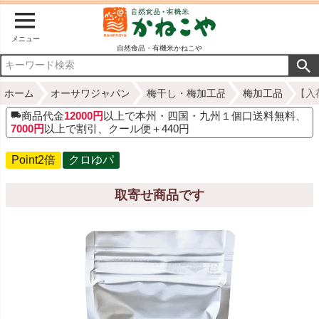
メニュー
自然食品・有機米かねこや
ホーム
オーサワジャパン
梅干し・梅加工品
梅加工品
【入
商品代金
12000円
以上で本州・四国・九州１個口送料無料、
7000円
以上で割引、クール便＋440円
Point2倍
クロゆパ
取寄せ商品です