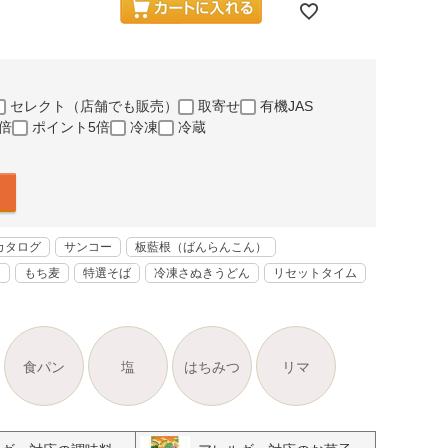
セレクト（店舗でも販売）
取寄せ
有機JAS
倍
ポイント5倍
冷凍
冷蔵
カタログ
サンコー
板藍根（ばんらんこん）
く
もち麦
特選そば
冷凍さぬきうどん
リセットタイム
食パン
塩
はちみつ
リマ