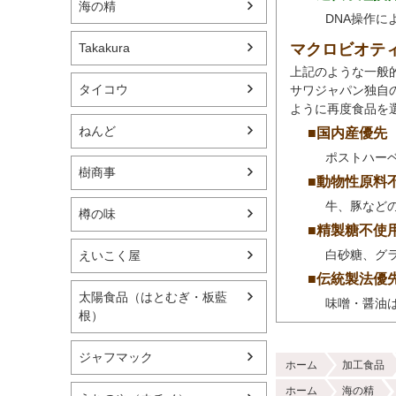
海の精
DNA操作
マクロビオテ
Takakura
上記のような一般
タイコウ
サワジャパン独自
ように再度食品を
ねんど
■国内産優先
ポストハー
樹商事
■動物性原料
牛、豚など
樽の味
■精製糖不使
白砂糖、グ
えいこく屋
■伝統製法優
太陽食品（はとむぎ・板藍
味噌・醤油
根）
ジャフマック
ホーム
加工食品
ホーム
海の精