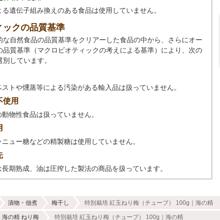
による遺伝子組み換えのある食品は使用していません。
ィックの品質基準
的な自然食品の品質基準をクリアーした食品の中から、さらにオー
の品質基準（マクロビオティックの考えによる基準）により、次の
選別しています。
ベストや燻蒸等による汚染がある輸入品は扱っていません。
不使用
の動物性食品は扱っていません。
用
ラニュー糖などの精製糖は使用していません。
先
は長期熟成、油は圧搾した製法の商品を扱っています。
漬物・佃煮
梅干し
特別栽培 紅玉ねり梅（チューブ） 100g｜海の精
海の精 ねり梅
特別栽培 紅玉ねり梅（チューブ） 100g｜海の精