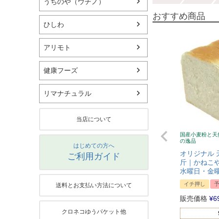
うちのや（ウチノ）
おすすめ商品
ひしわ
アリモト
健康フーズ
リマナチュラル
当店について
国産小麦粉と天
の逸品
はじめての方へ
オリジナル 
ご利用ガイド
斤｜かねこや
水曜日・金
イチ押し
送料とお支払い方法について
販売価格
¥
6
クロネコゆうパケット他