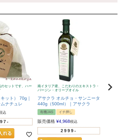
瓶のセットです、ハー
南イタリア産、こだわりのエキストラ・
風邪予防に！ニュージ
す
バージン・オリーブオイル
蜂蜜、無添加、クセな
い
キット） 70g｜
アサクラ オルチョ・サンニータ
Wild Cape（
ームナチュレ
440g（500ml）｜アサクラ
マヌカハニー UMF
有機JAS
イチ押し
税込
イチ押し
販売価格
¥
4,968
97-
税込
販売価格
¥
5,281
2999-
100