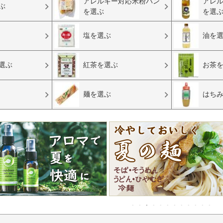
アレルギー対応米粉パン
アレ
ぶ
を選ぶ
を選
塩を選ぶ
油を
選ぶ
紅茶を選ぶ
お茶
麺を選ぶ
はち