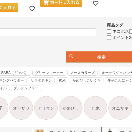
商品タグ
ネコポス
ポイント2
検索
GABA（ギャバ）
グリーンコーヒー
ノースカラーズ
オーサワジャパン
キングパウダー
サラダチキン
玄米
かめびしこいくち
生芋こんにゃ
オイル
グルテンフリー
子
オーサワ
アリサン
かめびし
九鬼
オニザキ