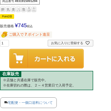
商品番号
4931915001294
Point2倍
¥
745
販売価格
税込
ご購入で
7
ポイント進呈
お気に入りに登録する
在庫販売
※店舗と共通在庫で販売中。
※在庫切れの際は、２～４営業日で入荷予定。
宅配便・一個口送料について