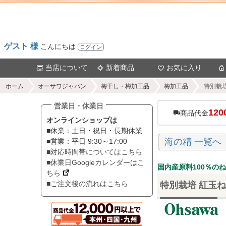
ゲスト 様
こんにちは
ログイン
当店について
新着商品
お気に入り
ホーム
オーサワジャパン
梅干し・梅加工品
梅加工品
特別栽培
営業日・休業日
120
商品代金
オンラインショップは
■休業：土日・祝日・長期休業
海の精 一覧へ
■営業：平日 9:30～17:00
■対応時間帯についてはこちら
■休業日Googleカレンダーはこ
国内産原料100％の
ちら
■ご注文後の流れはこちら
特別栽培 紅玉ね