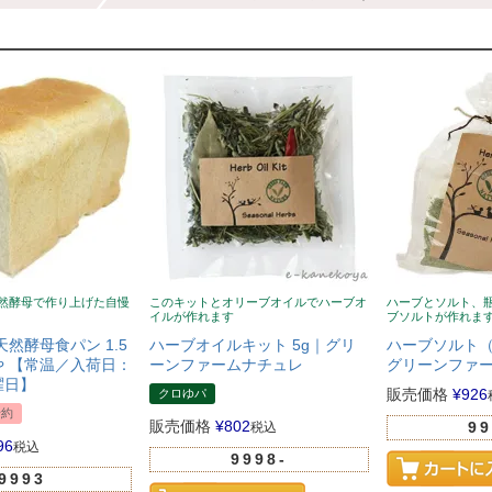
然酵母で作り上げた自慢
このキットとオリーブオイルでハーブオ
ハーブとソルト、
イルが作れます
ブソルトが作れま
天然酵母食パン 1.5
ハーブオイルキット 5g｜グリ
ハーブソルト（
 【常温／入荷日：
ーンファームナチュレ
グリーンファ
曜日】
販売価格
¥
926
クロゆパ
予約
販売価格
¥
802
99
税込
96
税込
9998-
9993