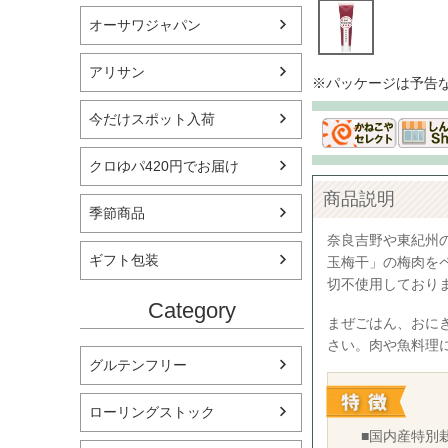
オーサワジャパン
アリサン
※パッケージは予告
今だけスポット入荷
クロゆパ420円でお届け
商品説明
季節商品
奈良吉野や東紀州
ギフト包装
玉梅干」の梅肉を
切不使用しており
Category
まぜごはん、おに
さい。肉や魚料理
グルテンフリー
ローリングストック
■国内産特別栽