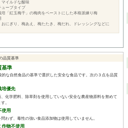
、マイルドな酸味
チューブタイプ
栽培「紅玉梅干」の梅肉をペーストにした本格派練り梅
用
、おにぎり、梅あえ、梅たたき、梅だれ、ドレッシングなどに
の品質基準
質基準
般的な自然食品の基準で選択した安全な食品です。次の３点を品質
。
栽培優先
薬、化学肥料、除草剤を使用していない安全な農産物原料を努めて
ます。
不使用
を問わず、毒性の強い食品添加物は使用していません。
え作物不使用