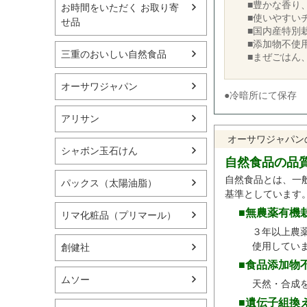
■豊かな香り
お時間をいただく お取り寄
■使いやすい
せ品
■国内産特別
■添加物不使
三重のおいしい自然食品
■まぜごはん
オーサワジャパン
●冷暗所にて保存
アリサン
オーサワジャパン
シャボン玉石けん
自然食品の品
自然食品とは、一
パックス（太陽油脂）
基準としています
■無農薬有機
リマ化粧品（プリマール）
３年以上農
使用してい
創健社
■食品添加物
ムソー
天然・合成
■遺伝子組換