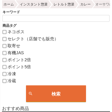
ホーム
インスタント惣菜
レトルト惣菜
カレー
オーサワの
キーワード
商品タグ
ネコポス
セレクト（店舗でも販売）
取寄せ
有機JAS
ポイント2倍
ポイント5倍
冷凍
冷蔵
検索
おすすめ商品