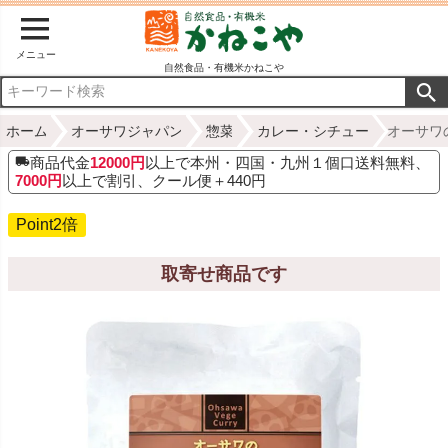
メニュー
自然食品・有機米かねこや
ホーム
オーサワジャパン
惣菜
カレー・シチュー
オーサワ
商品代金
12000円
以上で本州・四国・九州１個口送料無料、
7000円
以上で割引、クール便＋440円
Point2倍
取寄せ商品です