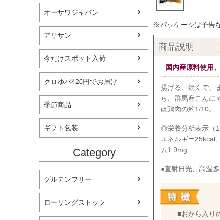
オーサワジャパン
※パッケージは予告
アリサン
商品説明
今だけスポット入荷
国内産原料使用
クロゆパ420円でお届け
揚げる、焼くで、
ら、群馬産こんに
季節商品
は鶏肉の約1/10。
ギフト包装
◎栄養分析表示（1
エネルギー25kcal
ム1.9mg
Category
●直射日光、高温
グルテンフリー
ローリングストック
■おから入り