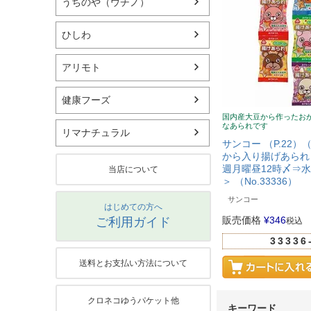
うちのや（ウチノ）
ひしわ
アリモト
健康フーズ
国内産大豆から作ったお
なあられです
リマナチュラル
サンコー （P.22）
から入り揚げあられ 
週月曜昼12時〆⇒
当店について
＞ （No.33336）
サンコー
はじめての方へ
販売価格
¥
346
ご利用ガイド
税込
33336
送料とお支払い方法について
クロネコゆうパケット他
キーワード