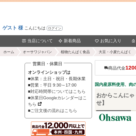
ゲスト 様
こんにちは
ログイン
当店について
新着商品
お気に入り
ホーム
オーサワジャパン
植物たんぱく食品
大豆・小麦たんぱく
営業日・休業日
120
商品代金
オンラインショップは
■休業：土日・祝日・長期休業
国内産原料使用、肉
■営業：平日 9:30～17:00
■対応時間帯についてはこちら
おからこんにゃく
■休業日Googleカレンダーはこ
せ】
ちら
■ご注文後の流れはこちら