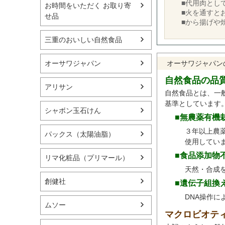
■代用肉とし
お時間をいただく お取り寄
■火を通すと
せ品
■から揚げや
三重のおいしい自然食品
オーサワジャパン
オーサワジャパン
自然食品の品
アリサン
自然食品とは、一
基準としています
シャボン玉石けん
■無農薬有機
３年以上農
パックス（太陽油脂）
使用してい
■食品添加物
リマ化粧品（プリマール）
天然・合成
創健社
■遺伝子組換
DNA操作
ムソー
マクロビオテ