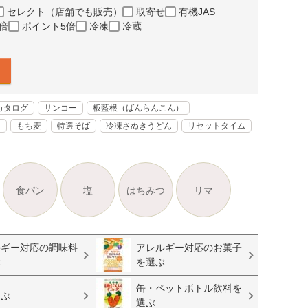
セレクト（店舗でも販売）
取寄せ
有機JAS
倍
ポイント5倍
冷凍
冷蔵
カタログ
サンコー
板藍根（ばんらんこん）
く
もち麦
特選そば
冷凍さぬきうどん
リセットタイム
食パン
塩
はちみつ
リマ
ルギー対応の調味料
アレルギー対応のお菓子
ぶ
を選ぶ
缶・ペットボトル飲料を
選ぶ
選ぶ