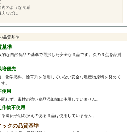
て
お肉のような食感
焼肉などに
の品質基準
質基準
般的な自然食品の基準で選択した安全な食品です。次の３点を品質
。
栽培優先
薬、化学肥料、除草剤を使用していない安全な農産物原料を努めて
ます。
不使用
を問わず、毒性の強い食品添加物は使用していません。
え作物不使用
による遺伝子組み換えのある食品は使用していません。
ィックの品質基準