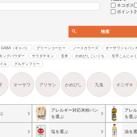
ネコポス
ポイント2
検索
GABA（ギャバ）
グリーンコーヒー
ノースカラーズ
オーサワジャパン
キングパウダー
サラダチキン
玄米
かめびしこいくち
生芋こんにゃ
オイル
グルテンフリー
子
オーサワ
アリサン
かめびし
九鬼
オニザキ
アレルギー対応米粉パン
アレ
ぶ
を選ぶ
を選
塩を選ぶ
油を