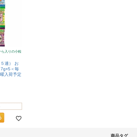
から入りの小粒
（５連） お
7g×5＜毎
水曜入荷予定
-
商品タグ