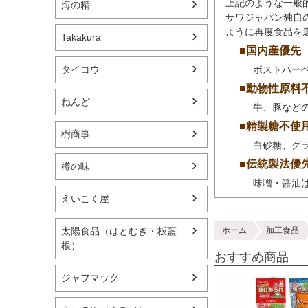
上記のような一般
海の精
サワジャパン独自
ように再度食品を
Takakura
■国内産優先
ポストハー
タイコウ
■動物性原料
ねんど
牛、豚など
■精製糖不使
樹商事
白砂糖、グ
■伝統製法優
樽の味
味噌・醤油
えいこく屋
ホーム
加工食品
太陽食品（はとむぎ・板藍
根）
おすすめ商品
ジャフマック