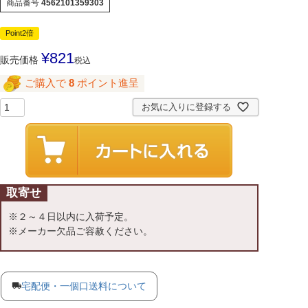
商品番号
4562101359303
Point2倍
¥
821
販売価格
税込
ご購入で
8
ポイント進呈
お気に入りに登録する
取寄せ
※２～４日以内に入荷予定。
※メーカー欠品ご容赦ください。
宅配便・一個口送料について