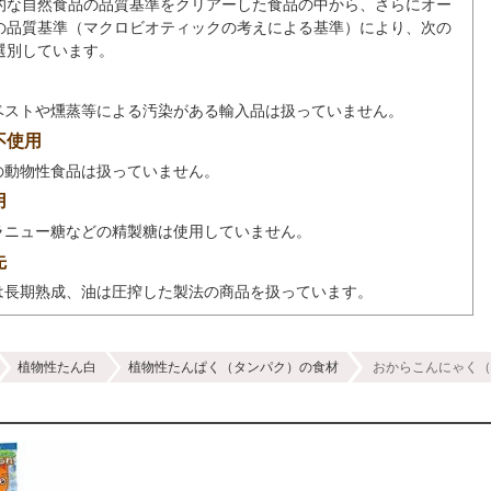
的な自然食品の品質基準をクリアーした食品の中から、さらにオー
の品質基準（マクロビオティックの考えによる基準）により、次の
選別しています。
ベストや燻蒸等による汚染がある輸入品は扱っていません。
不使用
の動物性食品は扱っていません。
用
ラニュー糖などの精製糖は使用していません。
先
は長期熟成、油は圧搾した製法の商品を扱っています。
植物性たん白
植物性たんぱく（タンパク）の食材
おからこんにゃく（