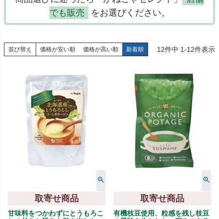
でも販売
をお選びください。
12
件中
1
-
12
件表示
並び替え
価格が安い順
価格が高い順
新着順
取寄せ商品
取寄せ商品
甘味料をつかわずにとうもろこ
有機枝豆使用、粒感を残し枝豆