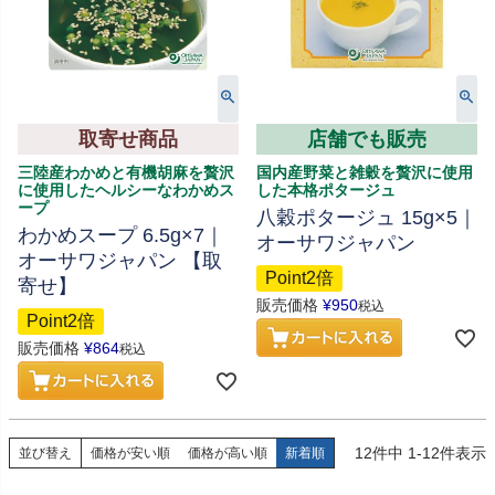
取寄せ商品
店舗でも販売
三陸産わかめと有機胡麻を贅沢
国内産野菜と雑穀を贅沢に使用
に使用したヘルシーなわかめス
した本格ポタージュ
ープ
八穀ポタージュ 15g×5｜
わかめスープ 6.5g×7｜
オーサワジャパン
オーサワジャパン 【取
Point2倍
寄せ】
販売価格
¥
950
税込
Point2倍
販売価格
¥
864
税込
12
件中
1
-
12
件表示
並び替え
価格が安い順
価格が高い順
新着順