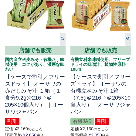
店舗でも販売
店舗でも販売
国内産立科麦みそ・有機八丁味
有機立科米味噌使用、フリーズ
噌使用 コクがあり、濃厚な味
ドライの味噌汁、植物性原料
わい
100％
【ケースで割引／フリー
【ケースで割引／フリー
ズドライ】 オーサワの
ズドライ】 オーサワの
赤だしみそ汁 １箱（１
有機立科みそ汁 1箱
食分9.2g@216⇒＠
（7.5g＠216⇒＠205×10
205×10個入り） ｜オー
食入り）｜オーサワジャ
サワジャパン
パン
割引
有機JAS
割引
定価
¥
2,160
定価
¥
2,160
のところ
のところ
販売価格
¥
2,050
販売価格
¥
2,050
税込
税込