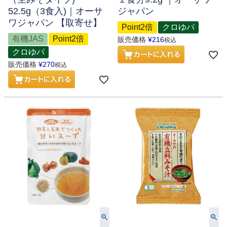
52.5g（3食入)｜オーサ
ジャパン
ワジャパン 【取寄せ】
Point2倍
クロゆパ
有機JAS
Point2倍
販売価格
¥
216
税込
クロゆパ
販売価格
¥
270
税込