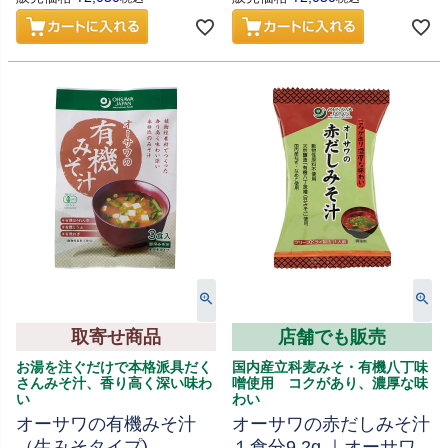
取寄せ商品
店舗でも販売
お湯を注ぐだけで本格派具だく
国内産立科麦みそ・有機八丁味
さんみそ汁、香り高く深い味わ
噌使用 コクがあり、濃厚な味
い
わい
オーサワの有機みそ汁
オーサワの赤だしみそ汁
（生みそタイプ)
１食分9.2g ｜オーサワ