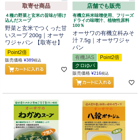
取寄せ商品
店舗でも販売
４種の野菜と玄米の旨味が溶け
有機立科米味噌使用、フリーズ
込んだスープ
ドライの味噌汁、植物性原料
100％
野菜と玄米でつくった甘
オーサワの有機立科みそ
いスープ 200g｜オーサ
汁 7.5g｜オーサワジャ
ワジャパン 【取寄せ】
パン
Point2倍
有機JAS
Point2倍
販売価格
¥
389
税込
クロゆパ
販売価格
¥
216
税込