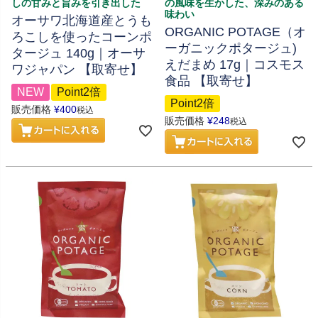
しの甘みと旨みを引き出した
の風味を生かした、深みのある
味わい
オーサワ北海道産とうも
ORGANIC POTAGE（オ
ろこしを使ったコーンポ
ーガニックポタージュ)
タージュ 140g｜オーサ
えだまめ 17g｜コスモス
ワジャパン 【取寄せ】
食品 【取寄せ】
NEW
Point2倍
Point2倍
販売価格
¥
400
税込
販売価格
¥
248
税込