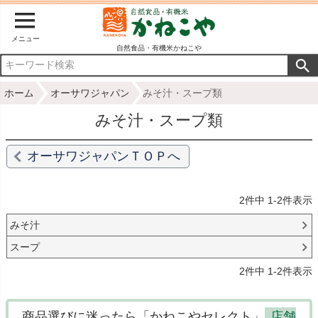
メニュー
自然食品・有機米かねこや
ホーム
オーサワジャパン
みそ汁・スープ類
みそ汁・スープ類
オーサワジャパンＴＯＰへ
2
件中
1
-
2
件表示
みそ汁
スープ
2
件中
1
-
2
件表示
商品選びに迷ったら「かねこやセレクト」
店舗