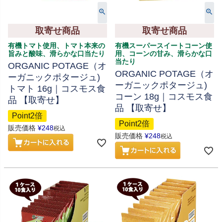
取寄せ商品
取寄せ商品
有機トマト使用、トマト本来の
有機スーパースイートコーン使
旨みと酸味、滑らかな口当たり
用、コーンの甘み、滑らかな口
当たり
ORGANIC POTAGE（オ
ORGANIC POTAGE（オ
ーガニックポタージュ)
ーガニックポタージュ)
トマト 16g｜コスモス食
コーン 18g｜コスモス食
品 【取寄せ】
品 【取寄せ】
Point2倍
Point2倍
販売価格
¥
248
税込
販売価格
¥
248
税込