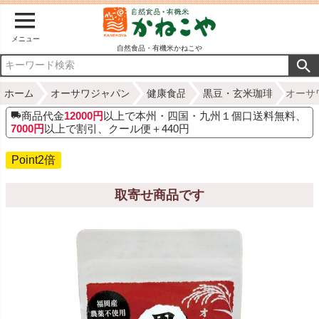
メニュー
自然食品・有機米かねこや
ホーム
オーサワジャパン
健康食品
黒豆・玄米珈琲
オーサ
商品代金
12000円
以上で本州・四国・九州１個口送料無料、
7000円
以上で割引、クール便＋440円
Point2倍
取寄せ商品です