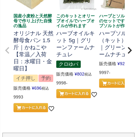
国産小麦粉と天然酵
このキットとオリー
ハーブとソルト、
母で作り上げた自慢
ブオイルでハーブオ
のセットです、ハ
の逸品
イルが作れます
ブソルトが作れま
オリジナル 天然
ハーブオイルキ
ハーブソルト
酵母食パン 1.5
ット 5g｜グリ
（キット） 70
斤｜かねこや
ーンファームナ
｜グリーンフ
【常温／入荷
チュレ
ームナチュレ
日：水曜日・金
販売価格
¥
926
クロゆパ
税込
曜日】
9997-
販売価格
¥
802
税込
イチ押し
予約
9998-
販売価格
¥
696
税込
9993