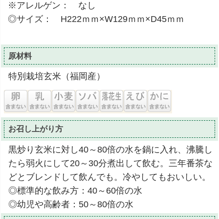
※アレルゲン： なし
◎サイズ： H222ｍｍ×W129ｍｍ×D45ｍｍ
原材料
特別栽培玄米（福岡産）
お召し上がり方
黒炒り玄米に対し40～80倍の水を鍋に入れ、沸騰し
たら弱火にして20～30分煮出して飲む。三年番茶な
どとブレンドして飲んでも。冷やしてもおいしい。
◎標準的な飲み方：40～60倍の水
◎幼児や高齢者：50～80倍の水