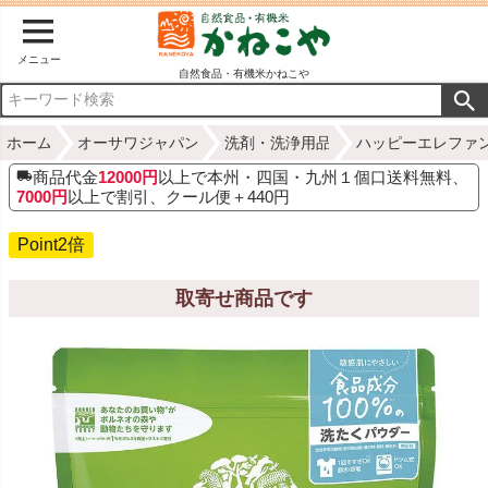
メニュー
自然食品・有機米かねこや
ホーム
オーサワジャパン
洗剤・洗浄用品
ハッピーエレファ
商品代金
12000円
以上で本州・四国・九州１個口送料無料、
7000円
以上で割引、クール便＋440円
Point2倍
取寄せ商品です