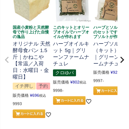
国産小麦粉と天然酵
このキットとオリー
ハーブとソルト、
母で作り上げた自慢
ブオイルでハーブオ
のセットです、ハ
の逸品
イルが作れます
ブソルトが作れま
オリジナル 天然
ハーブオイルキ
ハーブソルト
酵母食パン 1.5
ット 5g｜グリ
（キット） 70
斤｜かねこや
ーンファームナ
｜グリーンフ
【常温／入荷
チュレ
ームナチュレ
日：水曜日・金
販売価格
¥
926
クロゆパ
税込
曜日】
9997-
販売価格
¥
802
税込
イチ押し
予約
9998-
販売価格
¥
696
税込
9993