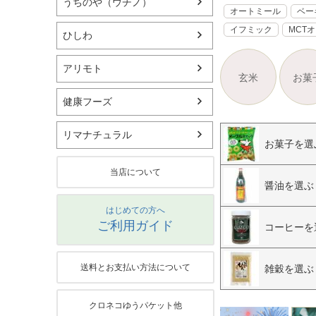
うちのや（ウチノ）
オートミール
ベー
イフミック
MCT
ひしわ
アリモト
玄米
お菓
健康フーズ
リマナチュラル
お菓子を選
当店について
醤油を選ぶ
はじめての方へ
ご利用ガイド
コーヒーを
送料とお支払い方法について
雑穀を選ぶ
クロネコゆうパケット他