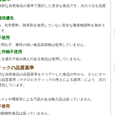
般的な自然食品の基準で選択した安全な食品です。次の３点を品質
。
栽培優先
薬、化学肥料、除草剤を使用していない安全な農産物原料を努めて
ます。
不使用
を問わず、毒性の強い食品添加物は使用していません。
え作物不使用
による遺伝子組み換えのある食品は使用していません。
ィックの品質基準
的な自然食品の品質基準をクリアーした食品の中から、さらにオー
の品質基準（マクロビオティックの考えによる基準）により、次の
選別しています。
ベストや燻蒸等による汚染がある輸入品は扱っていません。
不使用
の動物性食品は扱っていません。