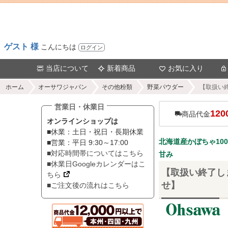
ゲスト 様
こんにちは
ログイン
当店について
新着商品
お気に入り
ホーム
オーサワジャパン
その他粉類
野菜パウダー
【取扱い終
営業日・休業日
120
商品代金
オンラインショップは
■休業：土日・祝日・長期休業
北海道産かぼちゃ10
■営業：平日 9:30～17:00
■対応時間帯についてはこちら
甘み
■休業日Googleカレンダーはこ
【取扱い終了しま
ちら
せ】
■ご注文後の流れはこちら