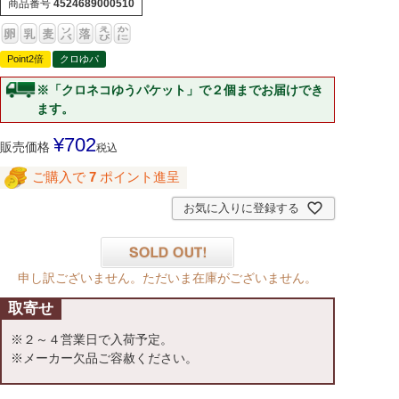
商品番号
4524689000510
Point2倍
クロゆパ
※「クロネコゆうパケット」で２個までお届けでき
ます。
¥
702
販売価格
税込
ご購入で
7
ポイント進呈
お気に入りに登録する
申し訳ございません。ただいま在庫がございません。
取寄せ
※２～４営業日で入荷予定。
※メーカー欠品ご容赦ください。