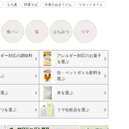
く
もち麦
特選そば
冷凍さぬきうどん
リセットタイム
食パン
塩
はちみつ
リマ
ルギー対応の調味料
アレルギー対応のお菓子
ぶ
を選ぶ
缶・ペットボトル飲料を
選ぶ
選ぶ
を選ぶ
米を選ぶ
みつを選ぶ
リマ化粧品を選ぶ