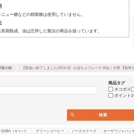
用
ラニュー糖などの精製糖は使用していません。
先
は長期熟成、油は圧搾した製法の商品を扱っています。
野菜の粉
【取扱い終了しました2024.3】 かぼちゃフレーク 60g｜大望 【取寄
商品タグ
ネコポス
ポイント2
検索
GABA（ギャバ）
グリーンコーヒー
ノースカラーズ
オーサワジャパン