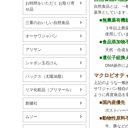
お時間をいただく お取り寄
自然食品とは、一
せ品
基準としています
■無農薬有機
三重のおいしい自然食品
３年以上農
使用してい
オーサワジャパン
■食品添加物
アリサン
天然・合成
■遺伝子組換
シャボン玉石けん
DNA操作
マクロビオテ
パックス（太陽油脂）
上記のような一般
サワジャパン独自
リマ化粧品（プリマール）
ように再度食品を
■国内産優先
創健社
ポストハー
ムソー
■動物性原料
牛、豚など