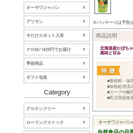
オーサワジャパン
アリサン
※パッケージは予告
商品説明
今だけスポット入荷
北海道産かぼちゃ
クロゆパ420円でお届け
風味と甘み
季節商品
ギフト包装
■着色料・保
■加熱処理済
Category
■スープや離
■乳児用規格
グルテンフリー
オーサワジャパン
ローリングストック
自然食品の品