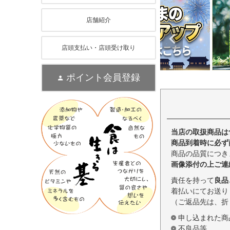
店舗紹介
店頭支払い・店頭受け取り
ポイント会員登録
当店の取扱商品は
商品到着時に必ず
商品の品質につき
画像添付の上ご連
責任を持って
良品
着払いにてお送り
（ご返品先は、折
申し込まれた商
不良品等