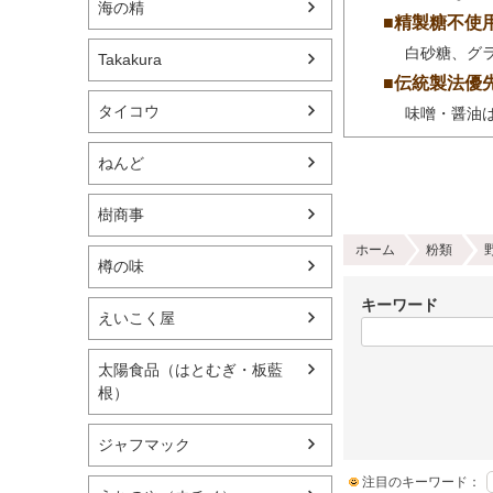
海の精
■精製糖不使
白砂糖、グ
Takakura
■伝統製法優
タイコウ
味噌・醤油
ねんど
樹商事
ホーム
粉類
樽の味
キーワード
えいこく屋
太陽食品（はとむぎ・板藍
根）
ジャフマック
注目のキーワード：