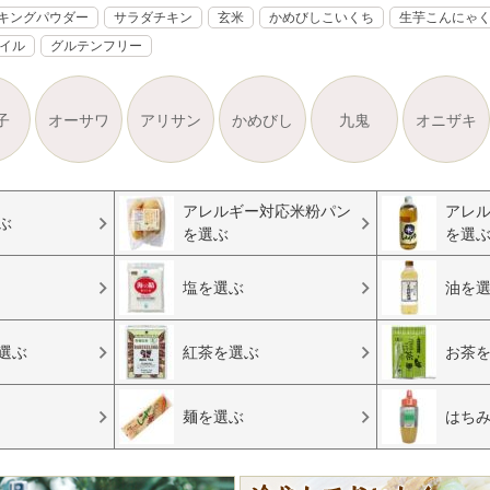
キングパウダー
サラダチキン
玄米
かめびしこいくち
生芋こんにゃ
オイル
グルテンフリー
子
オーサワ
アリサン
かめびし
九鬼
オニザキ
アレルギー対応米粉パン
アレ
ぶ
を選ぶ
を選
塩を選ぶ
油を
選ぶ
紅茶を選ぶ
お茶
麺を選ぶ
はち