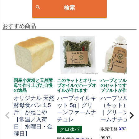
検索
おすすめ商品
国産小麦粉と天然酵
このキットとオリー
ハーブとソルト、
母で作り上げた自慢
ブオイルでハーブオ
のセットです、ハ
の逸品
イルが作れます
ブソルトが作れま
オリジナル 天然
ハーブオイルキ
ハーブソルト
酵母食パン 1.5
ット 5g｜グリ
（キット） 70
斤｜かねこや
ーンファームナ
｜グリーンフ
【常温／入荷
チュレ
ームナチュレ
日：水曜日・金
販売価格
¥
926
クロゆパ
税込
曜日】
9997-