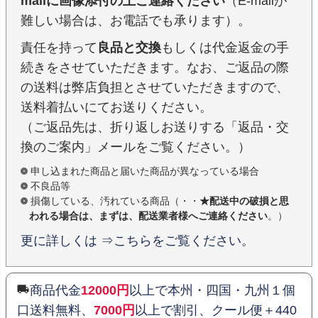
mailに画像添付の上ご連絡ください
（E-mailが
難しい場合は、お電話でも承ります）。
責任を持って
良品と交換
もしくは代金返金の手
続きをさせていただきます。なお、ご返品の際
の送料は弊店負担とさせていただきますので、
送料着払いにてお送りください。
（ご返品先は、折り返しお送りする「返品・交
換のご案内」メールをご覧ください。）
申し込まれた商品と届いた商品が異なっている場合
不良品等
損傷している、汚れている商品（・・
★配送中の破損と思
われる場合は、まずは、配送業者様へご連絡ください
。）
更に詳しくは ⇒こちらをご覧ください。
商品代金
12000円
以上で本州・四国・九州１個
口送料無料、
7000円
以上で割引、クール便＋440