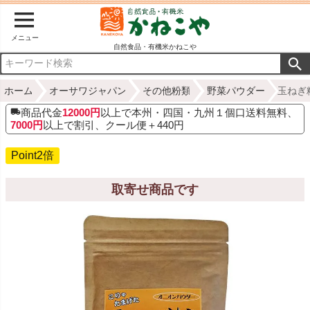
メニュー
自然食品・有機米かねこや
ホーム
オーサワジャパン
その他粉類
野菜パウダー
玉ねぎ粉
商品代金
12000円
以上で本州・四国・九州１個口送料無料、
7000円
以上で割引、クール便＋440円
Point2倍
取寄せ商品です