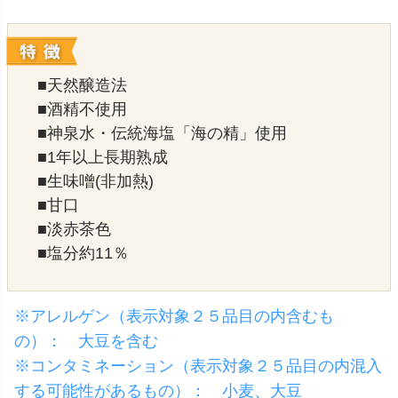
■天然醸造法
■酒精不使用
■神泉水・伝統海塩「海の精」使用
■1年以上長期熟成
■生味噌(非加熱)
■甘口
■淡赤茶色
■塩分約11％
※アレルゲン（表示対象２５品目の内含むも
の）： 大豆を含む
※コンタミネーション（表示対象２５品目の内混入
する可能性があるもの）： 小麦、大豆