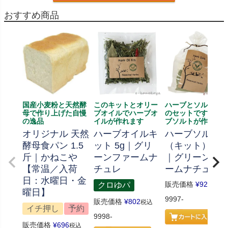
おすすめ商品
国産小麦粉と天然酵
このキットとオリー
ハーブとソルト、
母で作り上げた自慢
ブオイルでハーブオ
のセットです、ハ
の逸品
イルが作れます
ブソルトが作れま
オリジナル 天然
ハーブオイルキ
ハーブソルト
酵母食パン 1.5
ット 5g｜グリ
（キット） 70
斤｜かねこや
ーンファームナ
｜グリーンフ
【常温／入荷
チュレ
ームナチュレ
日：水曜日・金
販売価格
¥
926
クロゆパ
税込
曜日】
9997-
販売価格
¥
802
税込
イチ押し
予約
9998-
販売価格
¥
696
税込