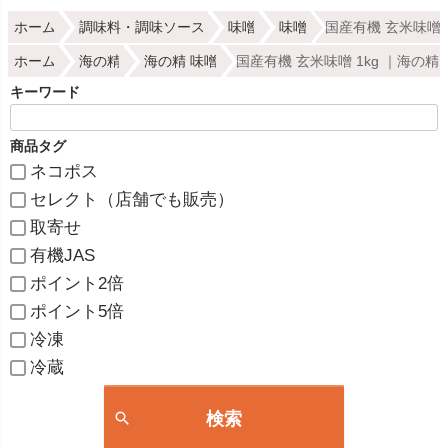
ホーム
調味料・調味ソース
味噌
味噌
国産有機 玄米味噌 
ホーム
海の精
海の精 味噌
国産有機 玄米味噌 1kg ｜海の精
キーワード
商品タグ
ネコポス
セレクト（店舗でも販売）
取寄せ
有機JAS
ポイント2倍
ポイント5倍
冷凍
冷蔵
検索