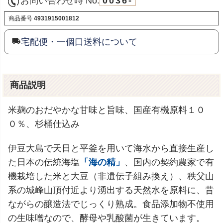
お問い合わせ時 No.
0036-
商品番号
4931915001812
宅配便・一個口送料について
商品説明
米麹のおだやかな甘味と旨味、国産有機原料１０
０％、杉桶仕込み
伊豆大島で天日と平釜を用いて海水から直接生産し
た日本の伝統海塩
「海の精」
、国内の契約農家で有
機栽培した米と大豆（非遺伝子組み換え）、秩父山
系の城峰山頂付近より湧出する天然水を原料に、昔
ながらの醸造法でじっくり熟成。食品添加物不使用
の生味噌なので、酵母や乳酸菌が生きています。