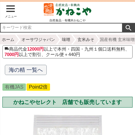
メニュー
自然食品・有機米かねこや
ホーム
オーサワジャパン
味噌
玄米みそ
国産有機 玄米味噌 
商品代金
12000円
以上で本州・四国・九州１個口送料無料、
7000円
以上で割引、クール便＋440円
海の精 一覧へ
有機JAS
Point2倍
かねこやセレクト 店舗でも販売しています