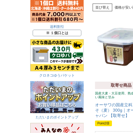
並び替え
価格が安い
送料割引
※ １個口とは
クロネコゆうパケット
取寄せ商品
国産大麦・大豆使用、熟
い風味と甘み
オーサワの国産立科
そ（麦） 300g｜
ャパン 【取寄せ】
ただいまのポイントアップ
Point2倍