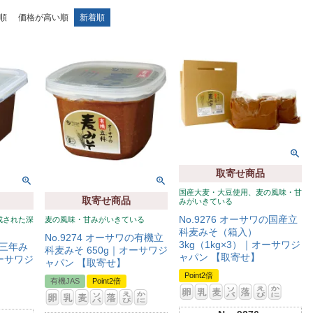
順
価格が高い順
新着順
取寄せ商品
国産大麦・大豆使用、麦の風味・甘
取寄せ商品
みがいきている
No.9276 オーサワの国産立
成された深
麦の風味・甘みがいきている
科麦みそ（箱入）
No.9274 オーサワの有機立
3kg（1kg×3）｜オーサワジ
三年み
科麦みそ 650g｜オーサワジ
ャパン 【取寄せ】
オーサワジ
ャパン 【取寄せ】
Point2倍
有機JAS
Point2倍