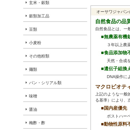
玄米・穀類
オーサワジャパン
穀類加工品
自然食品の品
自然食品とは、一
豆類
■無農薬有機
小麦粉
３年以上農
■食品添加物
その他粉類
天然・合成
■遺伝子組換
麺類
DNA操作
パン・シリアル類
マクロビオテ
上記のような一般
味噌
る基準）により、
■国内産優先
醤油
ポストハー
梅酢・酢
■動物性原料