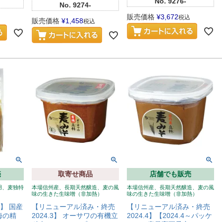
No.
9276-
No.
9274-
販売価格
¥
3,672
税込
販売価格
¥
1,458
税込
売
取寄せ商品
店舗でも販売
用、麦独特
本場信州産、長期天然醸造、麦の風
本場信州産、長期天然醸造、麦の風
味の生きた生味噌（非加熱）
味の生きた生味噌（非加熱）
2】 国産
【リニューアル済み・終売
【リニューアル済み・終売
｜海の精
2024.3】 オーサワの有機立
2024.4】【2024.4～パッケ