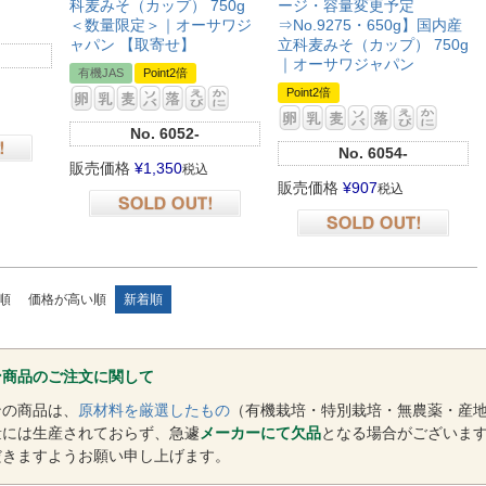
科麦みそ（カップ） 750g
ージ・容量変更予定
＜数量限定＞｜オーサワジ
⇒No.9275・650g】国内産
ャパン 【取寄せ】
立科麦みそ（カップ） 750g
｜オーサワジャパン
有機JAS
Point2倍
Point2倍
No.
6052-
No.
6054-
販売価格
¥
1,350
税込
販売価格
¥
907
税込
在庫切れ
在庫切れ
順
価格が高い順
新着順
ン商品のご注文に関して
ンの商品は、
原材料を厳選したもの
（有機栽培・特別栽培・無農薬・産
量には生産されておらず、急遽
メーカーにて欠品
となる場合がございま
だきますようお願い申し上げます。