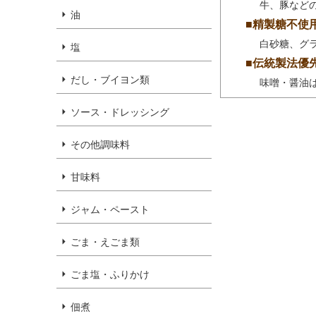
牛、豚など
油
■精製糖不使
白砂糖、グ
塩
■伝統製法優
だし・ブイヨン類
味噌・醤油
ソース・ドレッシング
その他調味料
甘味料
ジャム・ペースト
ごま・えごま類
ごま塩・ふりかけ
佃煮