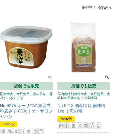
8
件中
1
-
8
件表示
店舗でも販売
店舗でも販売
国産大麦・大豆使用、麦の風味・甘
国内産特別栽培大麦・大豆使用、麦
みがいきている
独特の風味がある中辛味噌
No.9275 オーサワの国産立
No.9218 国産特栽 麦味噌
科麦みそ 650g｜オーサワジ
1kg ｜海の精
ャパン
Point2倍
Point2倍