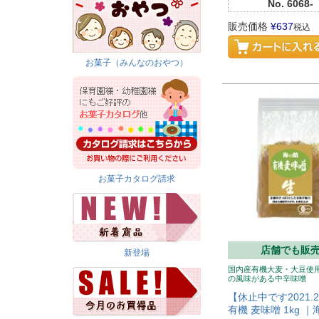
No.
6068-
販売価格
¥
637
税込
お菓子（みんなのおやつ）
お菓子カタログ請求
店舗でも販
新登場
国内産有機大麦・大豆使
の風味がある中辛味噌
【休止中です2021.
有機 麦味噌 1kg 