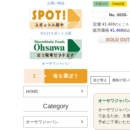
お買い得品
有機JAS
Point2倍
No.
0035-
定価
¥
1,469
のところ
販売価格
¥
1,468
税込
今だけスポット入荷
在庫切れ
オーサワジャパン
1
塩を選ぼう
並び替え
価格が安い
HOME
オーサワジャパ
Category
オーサワジャパ
であるため、大
予めご了承いた
オーサワジャパン