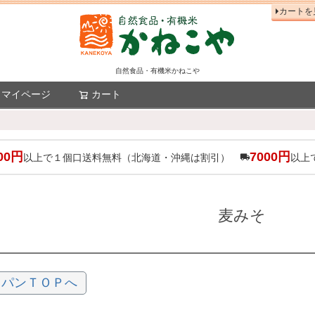
カートを
自然食品・有機米かねこや
マイページ
カート
検索
00円
7000円
以上で１個口送料無料（北海道・沖縄は割引）
以上
麦みそ
ャパンＴＯＰへ