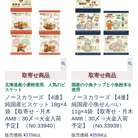
取寄せ商品
取寄せ商品
北海道産小麦粉使用、人気のビ
国産の小魚チップと小魚粉末を
スケット
使用
ノースカラーズ 【4連】
ノースカラーズ 【4連】
純国産ビスケット 18g×4
純国産小魚せんべい
袋 【取寄せ・月木
11g×4袋 【取寄せ・月木
AM8：30〆⇒火金入荷
AM8：30〆⇒火金入荷
予定】 （No.33940）
予定】 （No.33939）
販売価格
¥
270
販売価格
¥
259
税込
税込