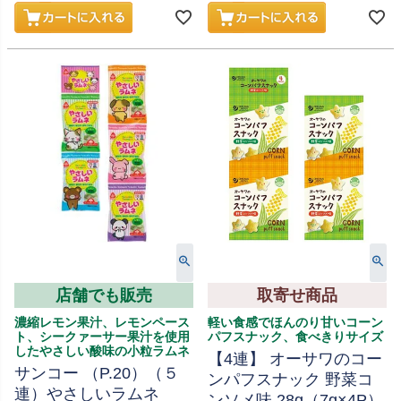
店舗でも販売
取寄せ商品
濃縮レモン果汁、レモンペース
軽い食感でほんのり甘いコーン
ト、シークァーサー果汁を使用
パフスナック、食べきりサイズ
したやさしい酸味の小粒ラムネ
【4連】 オーサワのコー
サンコー （P.20）（５
ンパフスナック 野菜コ
連）やさしいラムネ
ンソメ味 28g（7g×4P）