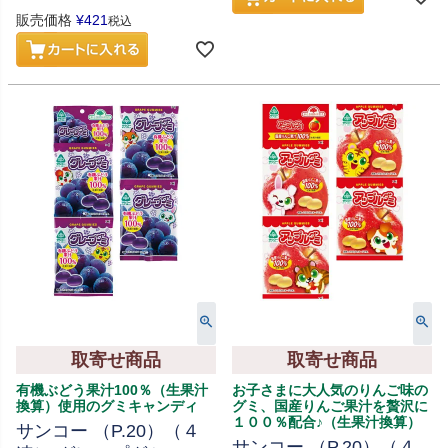
販売価格
¥
421
税込
取寄せ商品
取寄せ商品
有機ぶどう果汁100％（生果汁
お子さまに大人気のりんご味の
換算）使用のグミキャンディ
グミ、国産りんご果汁を贅沢に
１００％配合♪（生果汁換算）
サンコー （P.20）（４
サンコー （P.20）（４