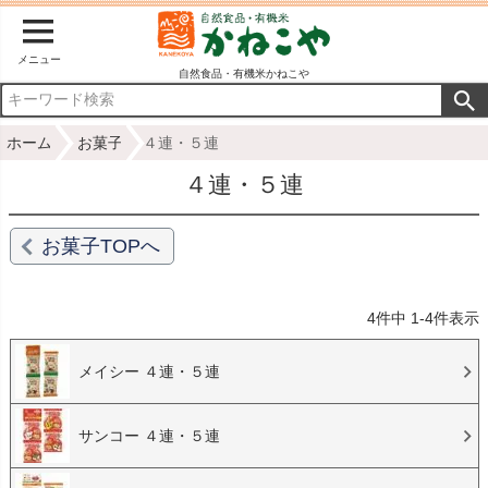
メニュー
自然食品・有機米かねこや
ホーム
お菓子
４連・５連
４連・５連
お菓子TOPへ
4
件中
1
-
4
件表示
メイシー ４連・５連
サンコー ４連・５連