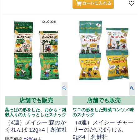
店舗でも販売
店舗でも販売
葉っぱの形をした、おから・雑
ワニの形をした野菜コンソメ味
穀入りのカリッとしたスナック
のスナック
（4連）メイシー 森のか
（4連）メイシー チャー
くれんぼ 12g×4｜創健社
リーのだいぼうけん
9g×4｜創健社
販売価格
¥
286
税込