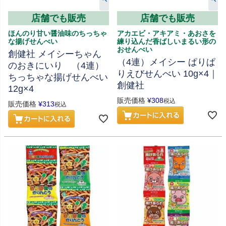
店舗でも販売
店舗でも販売
ほんのり甘い醤油味のちっちゃ
アカエビ・アキアミ・あおさを
な揚げせんべい
練り込んだ香ばしいまるい形の
おせんべい
創健社 メイシーちゃん
（4連）メイシー ぱりぱ
のおきにいり （4連）
りえびせんべい 10g×4｜
ちっちゃな揚げせんべい
創健社
12g×4
販売価格
¥
308
税込
販売価格
¥
313
税込