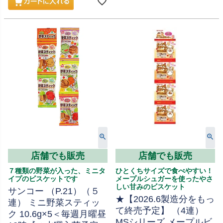
店舗でも販売
店舗でも販売
７種類の野菜が入った、ミニタ
ひとくちサイズで食べやすい！
イプのビスケットです
メープルシュガーを使ったやさ
しい甘みのビスケット
サンコー （P.21）（５
★【2026.6製造分をもっ
連） ミニ野菜スティッ
て終売予定】 （4連）
ク 10.6g×5＜毎週月曜昼
MSシリーズ メープルビ