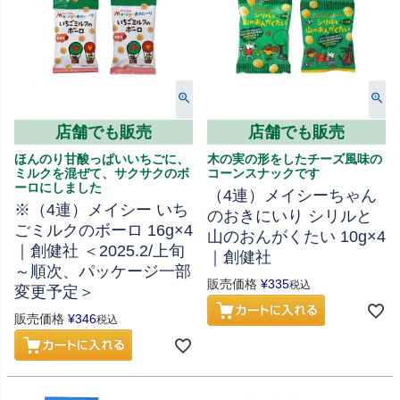
店舗でも販売
店舗でも販売
ほんのり甘酸っぱいいちごに、
木の実の形をしたチーズ風味の
ミルクを混ぜて、サクサクのボ
コーンスナックです
ーロにしました
（4連）メイシーちゃん
※（4連）メイシー いち
のおきにいり シリルと
ごミルクのボーロ 16g×4
山のおんがくたい 10g×4
｜創健社 ＜2025.2/上旬
｜創健社
～順次、パッケージ一部
販売価格
¥
335
税込
変更予定＞
販売価格
¥
346
税込