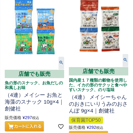
店舗でも販売
店舗でも販売
国内産１７種類の穀物を使用し
魚の形のスナック、お魚だしの
た、イカの形のサクッと食べや
和風しお味
すいスナック、のり塩味
（4連）メイシー お魚と
（4連） メイシーちゃん
海藻のスナック 10g×4｜
のおきにいりうみのおさ
創健社
んぽ 9g×4｜創健社
販売価格
¥
297
税込
保育園TOP50
販売価格
¥
292
税込