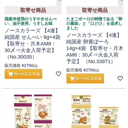
取寄せ商品
取寄せ商品
国産米使用のうすやきせんべ
たまごボーロの特徴である「卵
い、油不使用、うすしお味
の風味」と「口どけ」を追求し
ました
ノースカラーズ 【4連】
ノースカラーズ 【4連】
純国産 せんべい 9g×4袋
純国産 卵黄ぼーろ
【取寄せ・月木AM8：
14g×4袋 【取寄せ・月木
30〆⇒火金入荷予定】
AM8：30〆⇒火金入荷
（No.30035）
予定】 （No.33971）
販売価格
¥
270
税込
販売価格
¥
270
税込