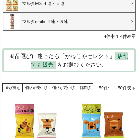
マルタMS ４連・５連
マルタsmile ４連・５連
4
件中
1
-
4
件表示
商品選びに迷ったら「かねこやセレクト」
店舗
でも販売
をお選びください。
50
件中
1
-
50
件表示
並び替え
価格が安い順
価格が高い順
新着順