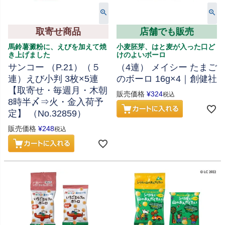
取寄せ商品
店舗でも販売
馬鈴薯澱粉に、えびを加えて焼
小麦胚芽、はと麦が入った口ど
き上げました
けのよいボーロ
サンコー （P.21）（５
（4連） メイシー たまご
連）えび小判 3枚×5連
のボーロ 16g×4｜創健社
【取寄せ・毎週月・木朝
販売価格
¥
324
税込
8時半〆⇒火・金入荷予
定】 （No.32859）
販売価格
¥
248
税込