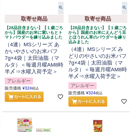
取寄せ商品
取寄せ商品
【28品目含まない】【１歳ごろ
【28品目含まない】【１歳ごろ
から】国産のお米に紫いもとト
から】国産のお米にえんどう豆
マトパウダーを練り込みました
とほうれん草のパウダーを練り
込みました
（4連）MSシリーズ あ
（4連）MSシリーズ み
かいやさいのお米パフ
どりのやさいのお米パフ
7g×4袋｜太田油脂（マ
7g×4袋｜太田油脂（マ
ルタ）＜毎週月曜AM8時
ルタ）＜毎週月曜AM8時
半〆⇒水曜入荷予定＞
半〆⇒水曜入荷予定＞
アレルギー
アレルギー
販売価格
¥
324
税込
販売価格
¥
324
税込