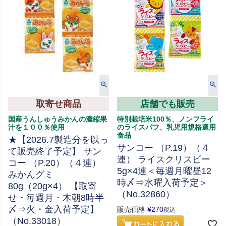
取寄せ商品
店舗でも販売
国産うんしゅうみかんの濃縮果
特別栽培米100％、ノンフライ
汁を１００％使用
のライスパフ、乳児用規格適用
食品
★【2026.7製造分を以っ
サンコー （P.19）（４
て販売終了予定】 サン
連） ライスクリスピー
コー （P.20）（４連）
5g×4連＜毎週月曜昼12
みかんグミ
時〆⇒水曜入荷予定＞
80g（20g×4） 【取寄
（No.32860）
せ・毎週月・木朝8時半
〆⇒火・金入荷予定】
販売価格
¥
270
税込
（No.33018）