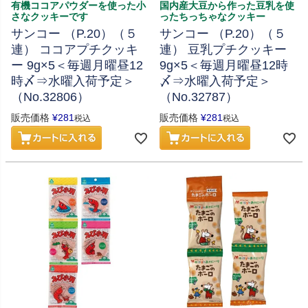
有機ココアパウダーを使った小
国内産大豆から作った豆乳を使
さなクッキーです
ったちっちゃなクッキー
サンコー （P.20）（５
サンコー （P.20）（５
連） ココアプチクッキ
連） 豆乳プチクッキー
ー 9g×5＜毎週月曜昼12
9g×5＜毎週月曜昼12時
時〆⇒水曜入荷予定＞
〆⇒水曜入荷予定＞
（No.32806）
（No.32787）
販売価格
¥
281
販売価格
¥
281
税込
税込