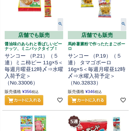
店舗でも販売
店舗でも販売
醤油味のあられと香ばしいピー
馬鈴薯澱粉で作ったたまごボー
ナッツ、ミニパックタイプ！
ロ
サンコー （P.21）（５
サンコー （P.19）（５
連）ミニ柿ピー 11g×5＜
連） タマゴボーロ
毎週月曜昼12時〆⇒水曜
16g×5＜毎週月曜昼12時
入荷予定＞
〆⇒水曜入荷予定＞
（No.33006）
（No.32833）
販売価格
¥
356
販売価格
¥
346
税込
税込