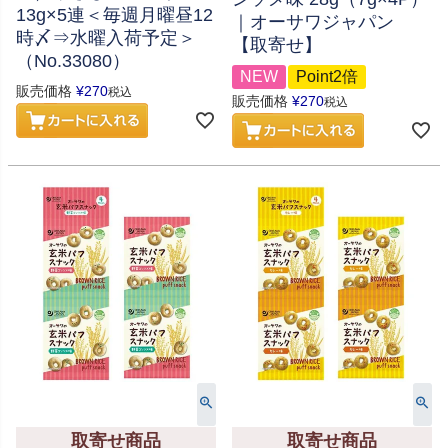
13g×5連＜毎週月曜昼12
｜オーサワジャパン
時〆⇒水曜入荷予定＞
【取寄せ】
（No.33080）
NEW
Point2倍
販売価格
¥
270
税込
販売価格
¥
270
税込
取寄せ商品
取寄せ商品