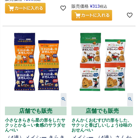
販売価格
¥
313
税込
店舗でも販売
店舗でも販売
小さなきらきら星の形をしたサ
さんかくおむすびの形をした、
クッとかる～い食感のサラダせ
サクッと香ばしいしょうゆ味の
んべい
おせんべい
（4連）メイシー きらき
メイシー （4連）さんか