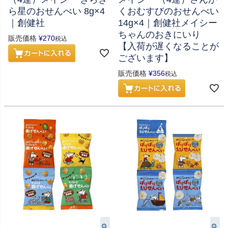
ら星のおせんべい 8g×4
くおむすびのおせんべい
｜創健社
14g×4｜創健社メイシー
ちゃんのおきにいり
販売価格
¥
270
税込
【入荷が遅くなることが
ございます】
販売価格
¥
356
税込