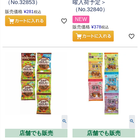
（No.32853）
曜入荷予定＞
（No.32840）
販売価格
¥
281
税込
NEW
販売価格
¥
378
税込
店舗でも販売
店舗でも販売