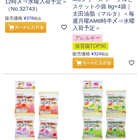
12時〆⇒水曜入荷予定＞
スケット小袋 8g×4袋｜
（No.32743）
太田油脂（マルタ）＜毎
販売価格
¥
378
税込
週月曜AM8時半〆⇒水曜
入荷予定＞
アレルギー
保育園TOP50
販売価格
¥
324
税込