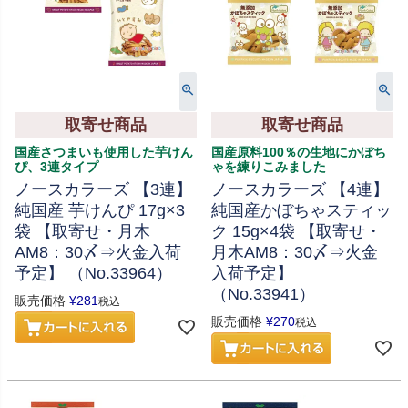
取寄せ商品
取寄せ商品
国産さつまいも使用した芋けん
国産原料100％の生地にかぼち
ぴ、3連タイプ
ゃを練りこみました
ノースカラーズ 【3連】
ノースカラーズ 【4連】
純国産 芋けんぴ 17g×3
純国産かぼちゃスティッ
袋 【取寄せ・月木
ク 15g×4袋 【取寄せ・
AM8：30〆⇒火金入荷
月木AM8：30〆⇒火金
予定】 （No.33964）
入荷予定】
（No.33941）
販売価格
¥
281
税込
販売価格
¥
270
税込