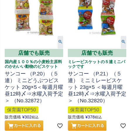
店舗でも販売
店舗でも販売
国内産１００％の小麦粉主原料
ミレービスケットの５連ミニパ
のかわいい動物のビスケット
ックです
サンコー （P.20）（５
サンコー （P.21）（５
連） ミニどうぶつビス
連） ミニミレービスケ
ケット 20g×5＜毎週月曜
ット 23g×5 ＜毎週月曜
昼12時〆⇒水曜入荷予定
昼12時〆⇒水曜入荷予定
＞ （No.32872）
＞ （No.32820）
保育園TOP50
保育園TOP50
販売価格
¥
302
販売価格
¥
378
税込
税込