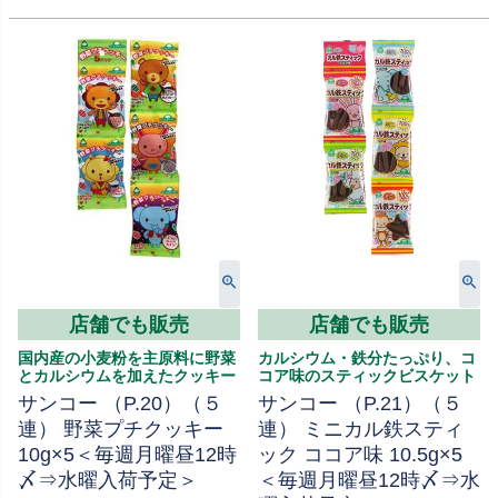
店舗でも販売
店舗でも販売
国内産の小麦粉を主原料に野菜
カルシウム・鉄分たっぷり、コ
とカルシウムを加えたクッキー
コア味のスティックビスケット
サンコー （P.20）（５
サンコー （P.21）（５
連） 野菜プチクッキー
連） ミニカル鉄スティ
10g×5＜毎週月曜昼12時
ック ココア味 10.5g×5
〆⇒水曜入荷予定＞
＜毎週月曜昼12時〆⇒水