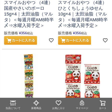
スマイルおやつ （4連）
スマイルおやつ （4連）
国産やさいのボーロ
ひとくちしょうゆせん
15g×4｜太田油脂（マル
10g×4｜太田油脂（マル
タ）＜毎週月曜AM8時半
タ）＜毎週月曜AM8時半
〆⇒水曜入荷予定＞
〆⇒水曜入荷予定＞
販売価格
¥
356
販売価格
¥
356
税込
税込
当店について
新着商品
お気に入り
マイページ
カート