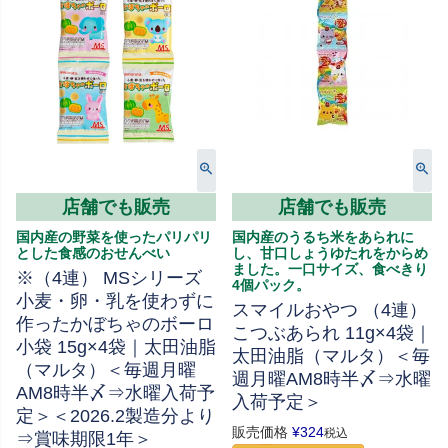
店舗でも販売
店舗でも販売
国内産の野菜を使ったパリパリ
国内産のうるち米をあられに
とした食感のおせんべい
し、甘口しょうゆたれをからめ
ました。一口サイズ、食べきり
※（4連） MSシリーズ
4個パック。
小麦・卵・乳を使わずに
スマイルおやつ （4連）
作ったかぼちゃのボーロ
こつぶあられ 11g×4袋｜
小袋 15g×4袋｜太田油脂
太田油脂（マルタ）＜毎
（マルタ）＜毎週月曜
週月曜AM8時半〆⇒水曜
AM8時半〆⇒水曜入荷予
入荷予定＞
定＞＜2026.2製造分より
販売価格
¥
324
税込
⇒賞味期限1年＞