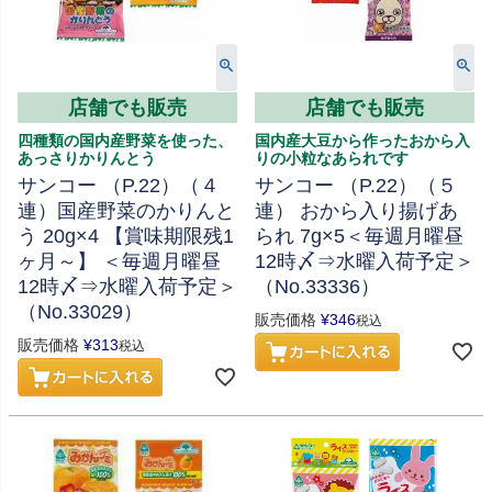
店舗でも販売
店舗でも販売
四種類の国内産野菜を使った、
国内産大豆から作ったおから入
あっさりかりんとう
りの小粒なあられです
サンコー （P.22）（４
サンコー （P.22）（５
連）国産野菜のかりんと
連） おから入り揚げあ
う 20g×4 【賞味期限残1
られ 7g×5＜毎週月曜昼
ヶ月～】 ＜毎週月曜昼
12時〆⇒水曜入荷予定＞
12時〆⇒水曜入荷予定＞
（No.33336）
（No.33029）
販売価格
¥
346
税込
販売価格
¥
313
税込