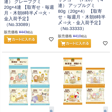
連） グレープグミ
連） アップルグミ
20g×4連 【取寄せ・毎週
80g（20g×4） 【取寄
月・木朝8時半〆⇒火・
せ・毎週月・木朝8時半
金入荷予定】
〆⇒火・金入荷予定】
（No.33089）
（No.33333）
販売価格
¥
443
税込
販売価格
¥
410
税込