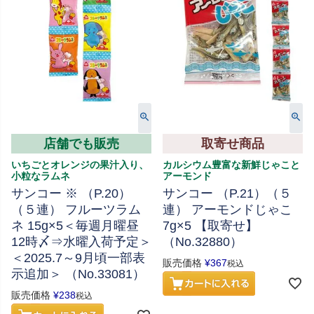
店舗でも販売
取寄せ商品
いちごとオレンジの果汁入り、
カルシウム豊富な新鮮じゃこと
小粒なラムネ
アーモンド
サンコー ※ （P.20）
サンコー （P.21）（５
（５連） フルーツラム
連） アーモンドじゃこ
ネ 15g×5＜毎週月曜昼
7g×5 【取寄せ】
12時〆⇒水曜入荷予定＞
（No.32880）
＜2025.7～9月頃一部表
販売価格
¥
367
税込
示追加＞ （No.33081）
販売価格
¥
238
税込