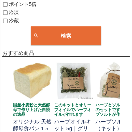
ポイント5倍
冷凍
冷蔵
検索
おすすめ商品
国産小麦粉と天然酵
このキットとオリー
ハーブとソルト、
母で作り上げた自慢
ブオイルでハーブオ
のセットです、ハ
の逸品
イルが作れます
ブソルトが作れま
オリジナル 天然
ハーブオイルキ
ハーブソルト
酵母食パン 1.5
ット 5g｜グリ
（キット） 70