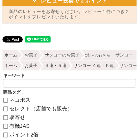
レビュー投稿で２ポイント
商品のレビューをお寄せください。レビュー１件につき２
ポイントをプレゼントいたします。
ホーム
お菓子
サンコーのお菓子
サンコー （
な行～わ行
ら
ホーム
お菓子
４連・５連
サンコー ４連・５連
サンコー 
キーワード
商品タグ
ネコポス
セレクト（店舗でも販売）
取寄せ
有機JAS
ポイント2倍