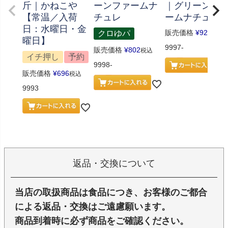
斤｜かねこや
ーンファームナ
｜グリーンフ
【常温／入荷
チュレ
ームナチュレ
日：水曜日・金
販売価格
¥
926
クロゆパ
税込
曜日】
9997-
販売価格
¥
802
税込
イチ押し
予約
9998-
販売価格
¥
696
税込
9993
返品・交換について
当店の取扱商品は食品につき、お客様のご都合
による返品・交換はご遠慮願います。
商品到着時に必ず商品をご確認ください。