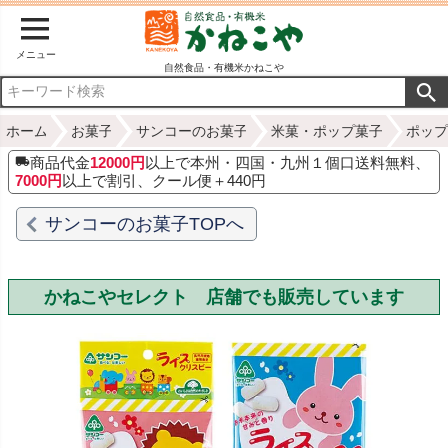
メニュー
自然食品・有機米かねこや
ホーム
お菓子
サンコーのお菓子
米菓・ポップ菓子
ポップ
商品代金
12000円
以上で本州・四国・九州１個口送料無料、
7000円
以上で割引、クール便＋440円
サンコーのお菓子TOPへ
かねこやセレクト 店舗でも販売しています