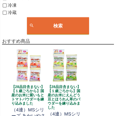
冷凍
冷蔵
検索
おすすめ商品
【28品目含まない】
【28品目含まない】
【１歳ごろから】国
【１歳ごろから】国
産のお米に紫いもと
産のお米にえんどう
トマトパウダーを練
豆とほうれん草のパ
り込みました
ウダーを練り込みま
した
（4連）MSシリ
（4連）MSシリ
ーズ あかいやさ