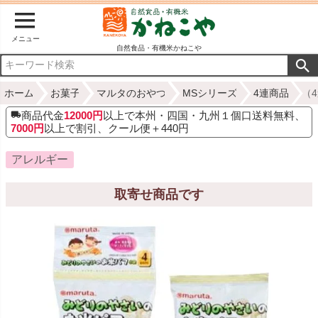
メニュー
自然食品・有機米かねこや
ホーム
お菓子
マルタのおやつ
MSシリーズ
4連商品
（
商品代金
12000円
以上で本州・四国・九州１個口送料無料、
7000円
以上で割引、クール便＋440円
アレルギー
取寄せ商品です