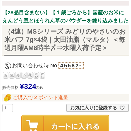
【28品目含まない】【１歳ごろから】国産のお米に
えんどう豆とほうれん草のパウダーを練り込みました
（4連）MSシリーズ みどりのやさいのお
米パフ 7g×4袋｜太田油脂（マルタ）＜毎
週月曜AM8時半〆⇒水曜入荷予定＞
お問い合わせ時 No.
45582-
¥
324
販売価格
税込
ご購入で
2
ポイント進呈
お気に入りに登録する