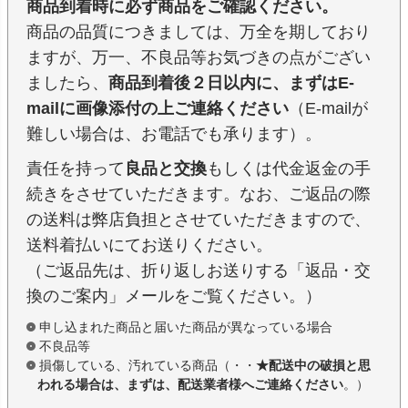
商品到着時に必ず商品をご確認ください。
商品の品質につきましては、万全を期しており
ますが、万一、不良品等お気づきの点がござい
ましたら、
商品到着後２日以内に、まずはE-
mailに画像添付の上ご連絡ください
（E-mailが
難しい場合は、お電話でも承ります）。
責任を持って
良品と交換
もしくは代金返金の手
続きをさせていただきます。なお、ご返品の際
の送料は弊店負担とさせていただきますので、
送料着払いにてお送りください。
（ご返品先は、折り返しお送りする「返品・交
換のご案内」メールをご覧ください。）
申し込まれた商品と届いた商品が異なっている場合
不良品等
損傷している、汚れている商品（・・
★配送中の破損と思
われる場合は、まずは、配送業者様へご連絡ください
。）