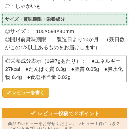
ご・じゃがいも
サイズ・賞味期限・栄養成分
◎サイズ： 105×594×40mm
◎開封前賞味期限： 製造日より10か月 （残日数
がこの1/3以上あるものをお届けします）
◎栄養成分表示（1袋7gあたり）： ●エネルギー
27kcal ●たんぱく質 0.3g ●脂質 0.05g ●炭水化
物 6.4g ●食塩相当量 0.02g
レビューを書く
レビュー投稿で２ポイント
商品のレビューをお寄せください。レビュー１件につき２
ポイントをプレゼントいたします。