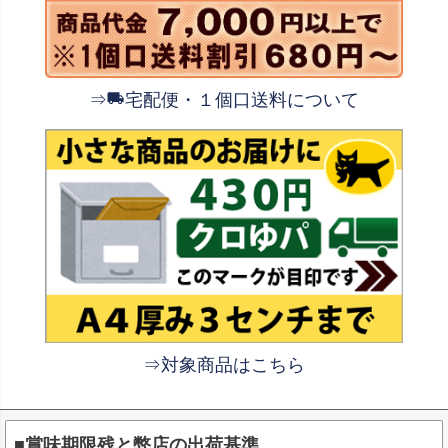
⇒
宅配便・１個口送料について
⇒対象商品はこちら
■賞味期限残と弊店の出荷基準