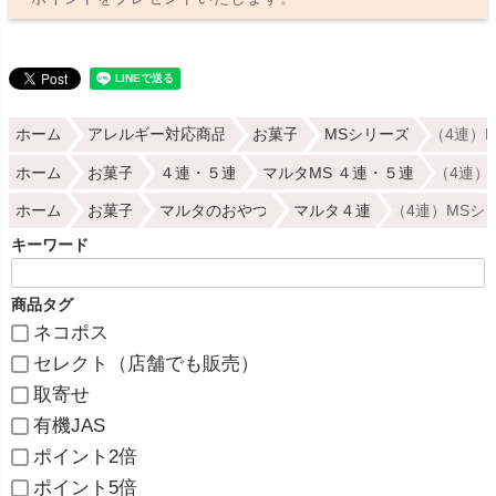
ホーム
アレルギー対応商品
お菓子
MSシリーズ
（4連）
ホーム
お菓子
４連・５連
マルタMS ４連・５連
（4連）
ホーム
お菓子
マルタのおやつ
マルタ４連
（4連）MSシ
キーワード
商品タグ
ネコポス
セレクト（店舗でも販売）
取寄せ
有機JAS
ポイント2倍
ポイント5倍