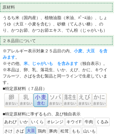
原材料
うるち米（国内産）、植物油脂（米油、ﾊﾟｰﾑ油）、しょ
うゆ（大豆・小麦を含む）、砂糖（てんさい糖）、の
り、かつお節、かつお節エキス、でん粉（じゃがいも）
２８品目について
※アレルギー表示対象２５品目の内、
小麦、大豆 を含
みます
。
※その他、
米、じゃがいも を含みます
（独自表示）。
※本品は、卵、乳、落花生、いか、えび、かに、キウイ
フルーツ、さばを含む製品と同一ラインで生産していま
す。
■特定原材料（７品目）
■特定原材料に準ずるもの、及び独自表示
あわび
いか
いくら
オレンジ
キウイF
牛肉
くるみ
大豆
さけ
さば
鶏肉
豚肉
松茸
もも
山いも