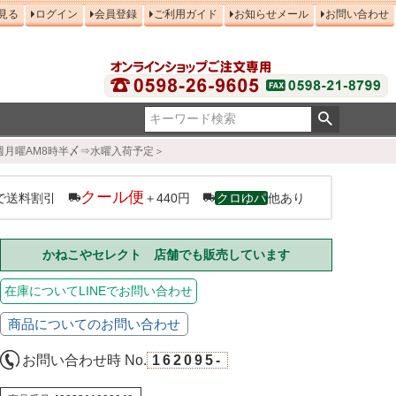
見る
ログイン
会員登録
ご利用ガイド
お知らせメール
お問い合わせ
週月曜AM8時半〆⇒水曜入荷予定＞
クール便
で送料割引
＋440円
クロゆパ
他あり
かねこやセレクト 店舗でも販売しています
在庫についてLINEでお問い合わせ
商品についてのお問い合わせ
お問い合わせ時 No.
162095-