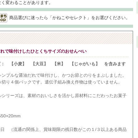
なく変わることがあります。
商品選びに迷ったら「かねこやセレクト」をお選びください。
だれで味付けしたひとくちサイズのおせんべい
質： 【小麦】 【大豆】 【米】 【じゃがいも】 を含みます
シンプルな醤油だれで味付けし、かつお節とのりをまぶしました。
べ切り４個パックです。遺伝子組み換え作物は使っていません。
ルシリーズは、素材のおいしさを活かし原材料にこだわったお菓子
50×20mm
0日 （流通の関係上、賞味期限の残日数がこの１/３以上ある商品