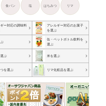
食パン
塩
はちみつ
リマ
ルギー対応の調味料
アレルギー対応のお菓子
ぶ
を選ぶ
缶・ペットボトル飲料を
選ぶ
選ぶ
を選ぶ
米を選ぶ
みつを選ぶ
リマ化粧品を選ぶ