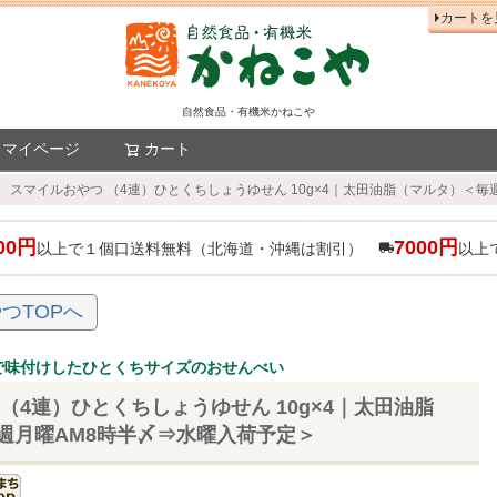
カートを
自然食品・有機米かねこや
マイページ
カート
検索
スマイルおやつ （4連）ひとくちしょうゆせん 10g×4｜太田油脂（マルタ）＜毎
00円
7000円
以上で１個口送料無料（北海道・沖縄は割引）
以上
つTOPへ
で味付けしたひとくちサイズのおせんべい
（4連）ひとくちしょうゆせん 10g×4｜太田油脂
週月曜AM8時半〆⇒水曜入荷予定＞