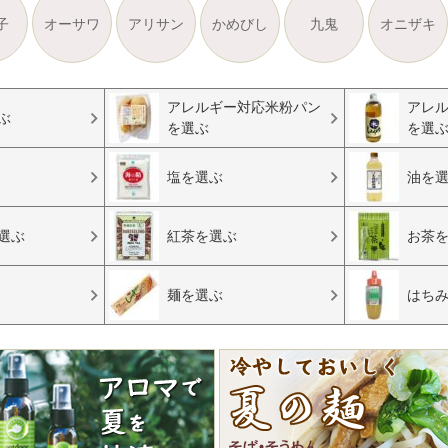
子
オーサワ
アリサン
かめびし
九鬼
オニザキ
アレルギー対応米粉パン
アレ
ぶ
を選ぶ
を選
塩を選ぶ
油を
選ぶ
紅茶を選ぶ
お茶
麺を選ぶ
はち