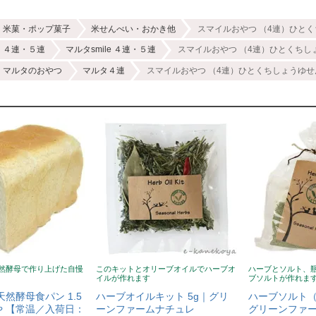
米菓・ポップ菓子
米せんべい・おかき他
スマイルおやつ （4連）ひとく
４連・５連
マルタsmile ４連・５連
スマイルおやつ （4連）ひとくちし
マルタのおやつ
マルタ４連
スマイルおやつ （4連）ひとくちしょうゆせ
然酵母で作り上げた自慢
このキットとオリーブオイルでハーブオ
ハーブとソルト、
イルが作れます
ブソルトが作れま
天然酵母食パン 1.5
ハーブオイルキット 5g｜グリ
ハーブソルト（
 【常温／入荷日：
ーンファームナチュレ
グリーンファ