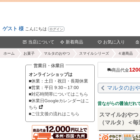
ゲスト 様
こんにちは
ログイン
当店について
新着商品
お気に入り
ホーム
お菓子
マルタのおやつ
スマイルシリーズ
４連商品
営業日・休業日
120
商品代金
オンラインショップは
■休業：土日・祝日・長期休業
マルタのおや
■営業：平日 9:30～17:00
■対応時間帯についてはこちら
■休業日Googleカレンダーはこ
昔ながらの醤油だれ
ちら
■ご注文後の流れはこちら
スマイルおやつ 
（マルタ）＜毎