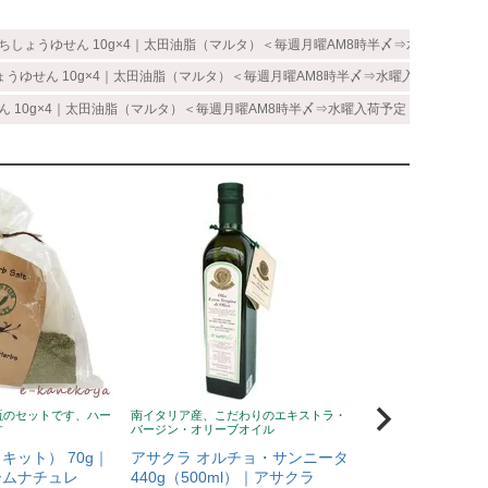
ちしょうゆせん 10g×4｜太田油脂（マルタ）＜毎週月曜AM8時半〆⇒水曜入荷予定
ょうゆせん 10g×4｜太田油脂（マルタ）＜毎週月曜AM8時半〆⇒水曜入荷予定＞
ん 10g×4｜太田油脂（マルタ）＜毎週月曜AM8時半〆⇒水曜入荷予定＞
瓶のセットです、ハー
南イタリア産、こだわりのエキストラ・
風邪予防に！ニュージ
す
バージン・オリーブオイル
蜂蜜、無添加、クセな
い
キット） 70g｜
アサクラ オルチョ・サンニータ
Wild Cape（
ームナチュレ
440g（500ml）｜アサクラ