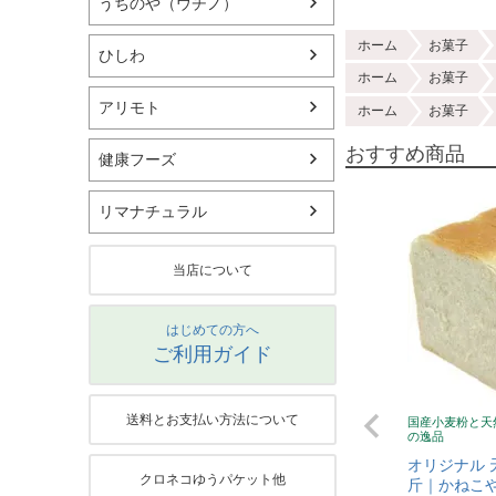
うちのや（ウチノ）
ホーム
お菓子
ひしわ
ホーム
お菓子
アリモト
ホーム
お菓子
おすすめ商品
健康フーズ
リマナチュラル
当店について
はじめての方へ
ご利用ガイド
送料とお支払い方法について
国産小麦粉と天
の逸品
オリジナル 
クロネコゆうパケット他
斤｜かねこや