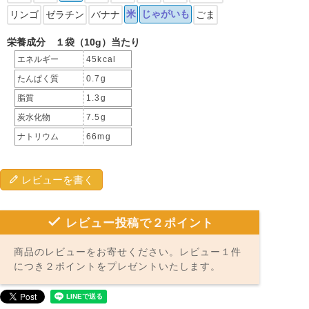
米
じゃがいも
リンゴ
ゼラチン
バナナ
ごま
栄養成分 １袋（10g）当たり
エネルギー
45kcal
たんぱく質
0.7g
脂質
1.3g
炭水化物
7.5g
ナトリウム
66mg
レビューを書く
レビュー投稿で２ポイント
商品のレビューをお寄せください。レビュー１件
につき２ポイントをプレゼントいたします。