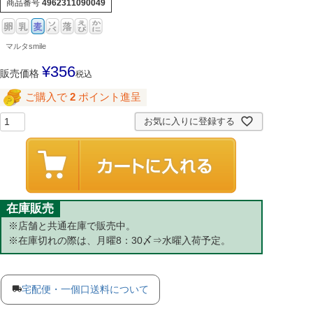
商品番号
4962311090049
マルタsmile
¥
356
販売価格
税込
ご購入で
2
ポイント進呈
お気に入りに登録する
在庫販売
※店舗と共通在庫で販売中。
※在庫切れの際は、月曜8：30〆⇒水曜入荷予定。
宅配便・一個口送料について