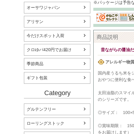
※パッケージは予告
オーサワジャパン
アリサン
今だけスポット入荷
商品説明
クロゆパ420円でお届け
昔ながらの醤油
アレルギー物
季節商品
国内産うるち米を
ギフト包装
おやつに便利な食
Category
太田油脂のスマイ
のシリーズです。
グルテンフリー
◎サイズ： 100×5
ローリングストック
◎賞味期限： 15
をお届けします）