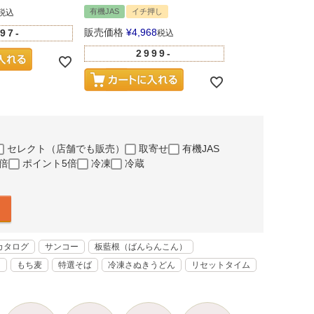
マヌカハニー UMF
有機JAS
イチ押し
税込
イチ押し
販売価格
¥
4,968
97-
税込
販売価格
¥
5,281
2999-
100
セレクト（店舗でも販売）
取寄せ
有機JAS
倍
ポイント5倍
冷凍
冷蔵
カタログ
サンコー
板藍根（ばんらんこん）
く
もち麦
特選そば
冷凍さぬきうどん
リセットタイム