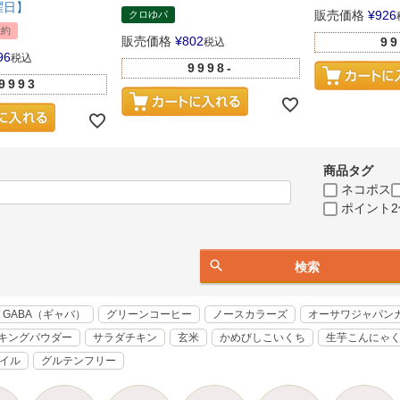
曜日】
販売価格
¥
926
クロゆパ
予約
販売価格
¥
802
99
税込
96
税込
9998-
9993
商品タグ
ネコポス
ポイント2
検索
GABA（ギャバ）
グリーンコーヒー
ノースカラーズ
オーサワジャパン
キングパウダー
サラダチキン
玄米
かめびしこいくち
生芋こんにゃ
オイル
グルテンフリー