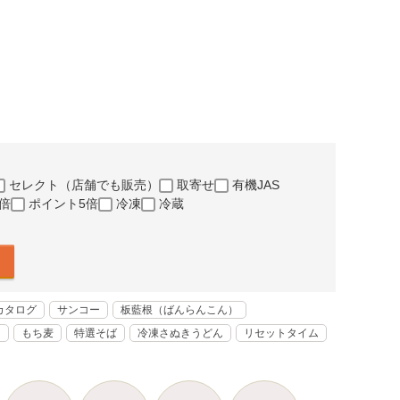
セレクト（店舗でも販売）
取寄せ
有機JAS
倍
ポイント5倍
冷凍
冷蔵
カタログ
サンコー
板藍根（ばんらんこん）
く
もち麦
特選そば
冷凍さぬきうどん
リセットタイム