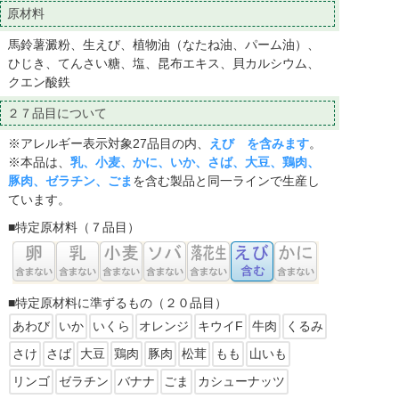
原材料
馬鈴薯澱粉、生えび、植物油（なたね油、パーム油）、
ひじき、てんさい糖、塩、昆布エキス、貝カルシウム、
クエン酸鉄
２７品目について
※アレルギー表示対象27品目の内、
えび を含みます
。
※本品は、
乳、小麦、かに、いか、さば、大豆、鶏肉、
豚肉、ゼラチン、ごま
を含む製品と同一ラインで生産し
ています。
■特定原材料（７品目）
■特定原材料に準ずるもの（２０品目）
あわび
いか
いくら
オレンジ
キウイF
牛肉
くるみ
さけ
さば
大豆
鶏肉
豚肉
松茸
もも
山いも
リンゴ
ゼラチン
バナナ
ごま
カシューナッツ