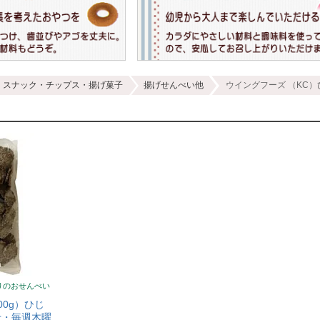
スナック・チップス・揚げ菓子
揚げせんべい他
ウイングフーズ （KC）
りのおせんべい
00g）ひじ
せ・毎週木曜