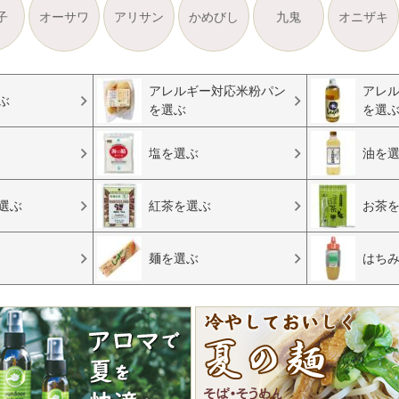
子
オーサワ
アリサン
かめびし
九鬼
オニザキ
アレルギー対応米粉パン
アレ
ぶ
を選ぶ
を選
塩を選ぶ
油を
選ぶ
紅茶を選ぶ
お茶
麺を選ぶ
はち