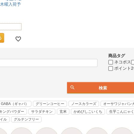
週木曜入荷予
商品タグ
ネコポス
ポイント2
検索
GABA（ギャバ）
グリーンコーヒー
ノースカラーズ
オーサワジャパン
キングパウダー
サラダチキン
玄米
かめびしこいくち
生芋こんにゃ
オイル
グルテンフリー