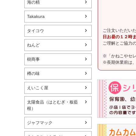
海の精
Takakura
ご注文いただい
タイコウ
日お昼の１２時
ご理解とご協力
ねんど
※「かねこやセ
樹商事
※長期休業前は
樽の味
えいこく屋
太陽食品（はとむぎ・板藍
根）
ジャフマック