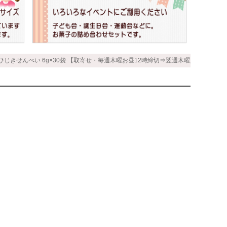
ひじきせんべい 6g×30袋 【取寄せ・毎週木曜お昼12時締切⇒翌週木曜入荷予定】＜ラ