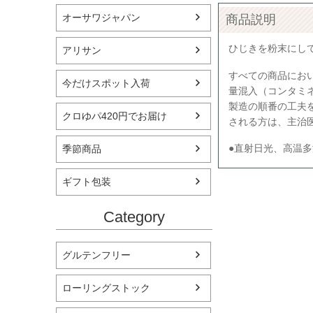
オーサワジャパン
商品説明
ひじきを粉末にし
アリサン
すべての商品にお
今だけスポット入荷
量混入（コンタミ
製造の順番の工夫
クロゆパ420円でお届け
される方は、主治
●直射日光、高温
季節商品
ギフト包装
Category
グルテンフリー
ローリングストック