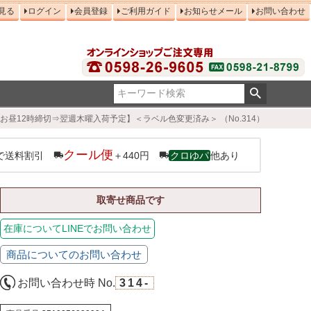
見る
ログイン
会員登録
ご利用ガイド
お知らせメール
お問い合わせ
曜お昼12時締切⇒翌週木曜入荷予定】＜ラベル色変更済み＞ （No.314）
クール便
で送料割引
＋440円
クロゆパ
他あり
取寄せ商品です
在庫についてLINEでお問い合わせ
商品についてのお問い合わせ
お問い合わせ時 No.
314-