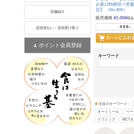
お昼12時締切⇒翌
定】 （No.406）
店舗紹介
販売価格
¥
1,058
税込
406-
店頭支払い・店頭受け取り
ポイント会員登録
キーワード
注目のキーワード：
オートミール
ベー
イフミック
MCT