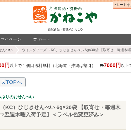
カートを
自然食品・有機米かねこや
マイページ
カート
検索
せんべい
ウイングフーズ （KC）ひじきせんべい 6g×30袋 【取寄せ・毎週木
00円
7000円
以上で１個口送料無料（北海道・沖縄は割引）
以上
ズTOPへ
っぷりのおせんべい
（KC）ひじきせんべい 6g×30袋 【取寄せ・毎週木
切⇒翌週木曜入荷予定】＜ラベル色変更済み＞