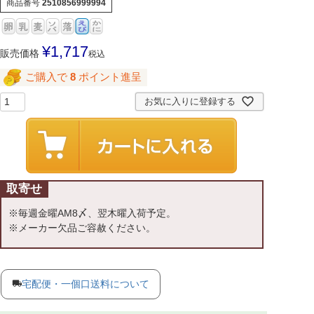
商品番号
2510856999994
¥
1,717
販売価格
税込
ご購入で
8
ポイント進呈
お気に入りに登録する
取寄せ
※毎週金曜AM8〆、翌木曜入荷予定。
※メーカー欠品ご容赦ください。
宅配便・一個口送料について