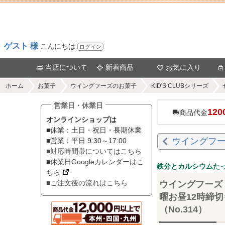
ゲスト 様
こんにちは
ログイン
当店について
新着商品
お気に入り
ホーム
お菓子
ウイングフーズのお菓子
KID'S CLUBシリーズ
営業日・休業日
120
商品代金
オンラインショップは
■休業：土日・祝日・長期休業
ウイングフー
■営業：平日 9:30～17:00
■対応時間帯についてはこちら
■休業日Googleカレンダーはこ
鉄分とカルシウムた
ちら
■ご注文後の流れはこちら
ウイングフーズ 
曜お昼12時締
（No.314）