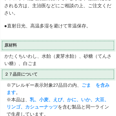
される方は、主治医などにご相談の上、ご注文くだ
さい。
●直射日光、高温多湿を避けて常温保存。
原材料
かたくちいわし、水飴（麦芽水飴）、砂糖（てんさ
い糖）、白ごま
２７品目について
※アレルギー表示対象27品目の内、
ごま を含み
ます
。
※本品は、
乳、小麦、えび、かに、いか、大豆、
リンゴ、カシューナッツ
を含む製品と同一ライン
で生産しています。