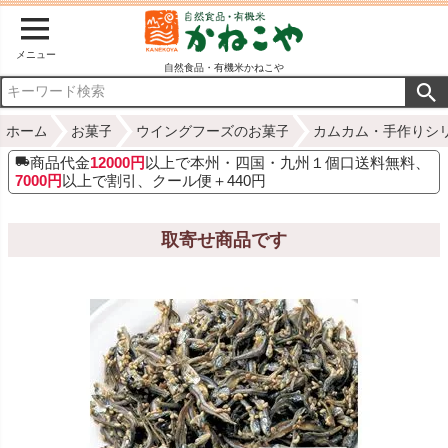
メニュー
自然食品・有機米かねこや
ホーム
お菓子
ウイングフーズのお菓子
カムカム・手作りシ
商品代金
12000円
以上で本州・四国・九州１個口送料無料、
7000円
以上で割引、クール便＋440円
取寄せ商品です