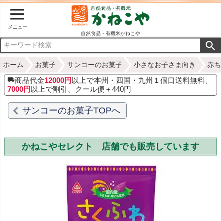
メニュー
自然食品・有機米かねこや
ホーム
お菓子
サンコーのお菓子
小さなお子さま向き
赤ち
商品代金
12000円
以上で本州・四国・九州１個口送料無料、
7000円
以上で割引、クール便＋440円
サンコーのお菓子TOPへ
かねこやセレクト 店舗でも販売しています