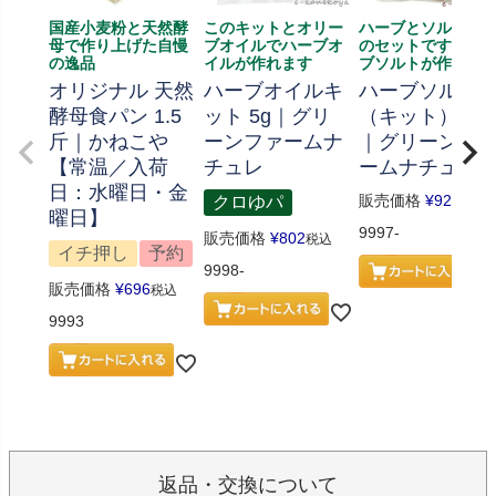
国産小麦粉と天然酵
このキットとオリー
ハーブとソルト、
母で作り上げた自慢
ブオイルでハーブオ
のセットです、ハ
の逸品
イルが作れます
ブソルトが作れま
オリジナル 天然
ハーブオイルキ
ハーブソルト
酵母食パン 1.5
ット 5g｜グリ
（キット） 70
斤｜かねこや
ーンファームナ
｜グリーンフ
【常温／入荷
チュレ
ームナチュレ
日：水曜日・金
販売価格
¥
926
クロゆパ
税込
曜日】
9997-
販売価格
¥
802
税込
イチ押し
予約
9998-
販売価格
¥
696
税込
9993
返品・交換について