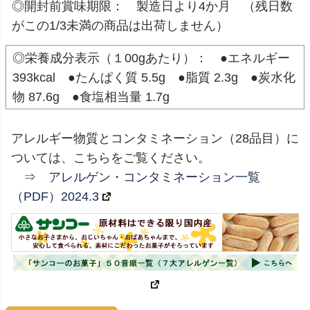
◎開封前賞味期限： 製造日より4か月 （残日数
がこの1/3未満の商品は出荷しません）
◎栄養成分表示（１00gあたり）： ●エネルギー
393kcal ●たんぱく質 5.5g ●脂質 2.3g ●炭水化
物 87.6g ●食塩相当量 1.7g
アレルギー物質とコンタミネーション（28品目）に
ついては、こちらをご覧ください。
⇒ アレルゲン・コンタミネーション一覧
（PDF）2024.3