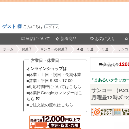
ゲスト 様
こんにちは
ログイン
当店について
新着商品
お気に入り
ホーム
お菓子
サンコーのお菓子
４連・５連
５連
サンコ
営業日・休業日
120
商品代金
オンラインショップは
■休業：土日・祝日・長期休業
「まあるいクラッカ
■営業：平日 9:30～17:00
■対応時間帯についてはこちら
サンコー （P.
■休業日Googleカレンダーはこ
月曜昼12時〆⇒水
ちら
■ご注文後の流れはこちら