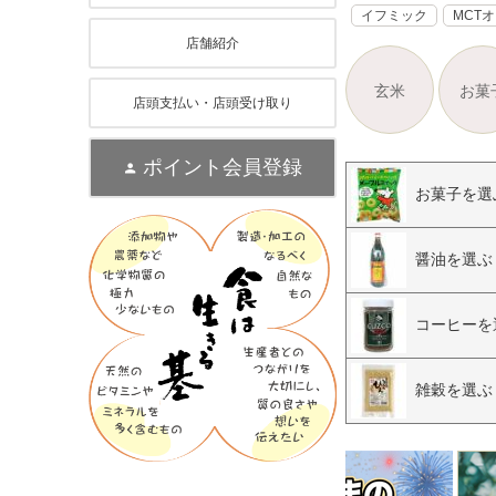
イフミック
MCT
店舗紹介
玄米
お菓
店頭支払い・店頭受け取り
ポイント会員登録
お菓子を選
醤油を選ぶ
コーヒーを
雑穀を選ぶ