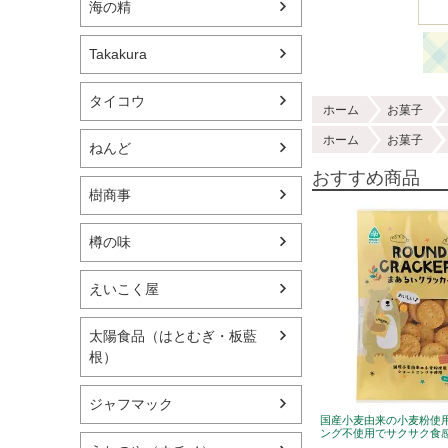
海の精
Takakura
タイコウ
ホーム
お菓子
ホーム
お菓子
ねんど
おすすめ商品
樹商事
樽の味
えいこく屋
太陽食品（はとむぎ・板藍
根）
ジャフマック
国産小麦由来の小麦粉使
ング不使用でサクサク食