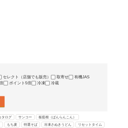
セレクト（店舗でも販売）
取寄せ
有機JAS
倍
ポイント5倍
冷凍
冷蔵
カタログ
サンコー
板藍根（ばんらんこん）
く
もち麦
特選そば
冷凍さぬきうどん
リセットタイム