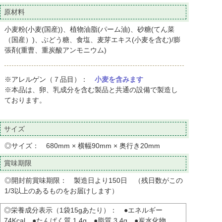
原材料
小麦粉(小麦(国産))、植物油脂(パーム油)、砂糖(てん菜
（国産）)、ぶどう糖、食塩、麦芽エキス(小麦を含む)/膨
張剤(重曹、重炭酸アンモニウム)
※アレルゲン（７品目）：
小麦を含みます
※本品は、卵、乳成分を含む製品と共通の設備で製造し
ております。
サイズ
◎サイズ： 680mm × 横幅90mm × 奥行き20mm
賞味期限
◎開封前賞味期限： 製造日より150日 （残日数がこの
1/3以上のあるものをお届けします）
◎栄養成分表示（1袋15gあたり）： ●エネルギー
74Kcal ●たんぱく質 1.4g ●脂質 3.4g ●炭水化物