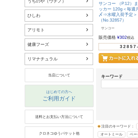
うちのや（ウチノ）
サンコー （P.12
ッカー 120g＜毎週
〆⇒水曜入荷予定＞
ひしわ
（No.32857）
サンコー
アリモト
販売価格
¥
302
税込
健康フーズ
32857
リマナチュラル
当店について
キーワード
はじめての方へ
ご利用ガイド
送料とお支払い方法について
注目のキーワード：
クロネコゆうパケット他
オートミール
ベー