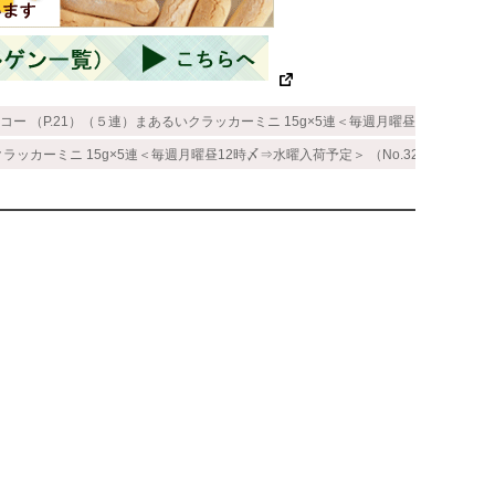
コー （P.21）（５連）まあるいクラッカーミニ 15g×5連＜毎週月曜昼12時〆⇒水曜入
ラッカーミニ 15g×5連＜毎週月曜昼12時〆⇒水曜入荷予定＞ （No.32873）