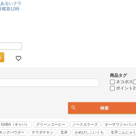
）まあるいクラ
月曜昼12時
-
商品タグ
ネコポス
ポイント2
検索
GABA（ギャバ）
グリーンコーヒー
ノースカラーズ
オーサワジャパン
キングパウダー
サラダチキン
玄米
かめびしこいくち
生芋こんにゃ