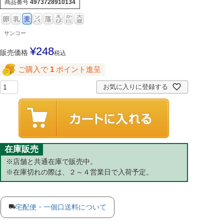
商品番号
4973728910134
サンコー
¥
248
販売価格
税込
ご購入で
1
ポイント進呈
お気に入りに登録する
在庫販売
※店舗と共通在庫で販売中。
※在庫切れの際は、２～４営業日で入荷予定。
宅配便・一個口送料について