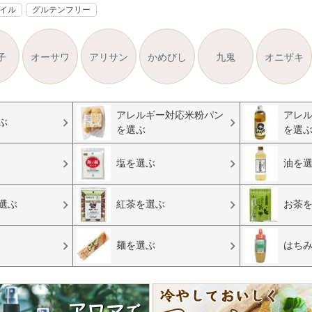
オイル
グルテンフリー
子
オーサワ
アリサン
かめびし
九鬼
オニザキ
アレルギー対応米粉パン
アレ
ぶ
を選ぶ
を選
塩を選ぶ
油を
選ぶ
紅茶を選ぶ
お茶
麺を選ぶ
はち