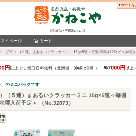
カートを
自然食品・有機米かねこや
マイページ
カート
検索
ー （P.21）（５連）まあるいクラッカーミニ 15g×5連＜毎週月曜昼12時〆⇒水曜入荷予
00円
7000円
以上で１個口送料無料（北海道・沖縄は割引）
以上
ー」のミニパックです
21）（５連）まあるいクラッカーミニ 15g×5連＜毎週
曜入荷予定＞ （No.32873）