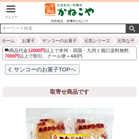
メニュー
自然食品・有機米かねこや
ホーム
お菓子
サンコーのお菓子
元気シリーズ
元気な子
商品代金
12000円
以上で本州・四国・九州１個口送料無料、
7000円
以上で割引、クール便＋440円
サンコーのお菓子TOPへ
取寄せ商品です