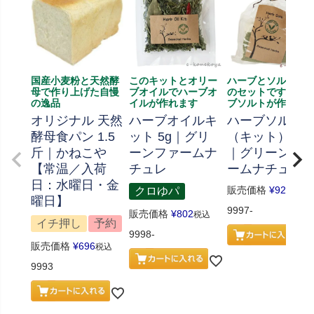
国産小麦粉と天然酵
このキットとオリー
ハーブとソルト、
母で作り上げた自慢
ブオイルでハーブオ
のセットです、ハ
の逸品
イルが作れます
ブソルトが作れま
オリジナル 天然
ハーブオイルキ
ハーブソルト
酵母食パン 1.5
ット 5g｜グリ
（キット） 70
斤｜かねこや
ーンファームナ
｜グリーンフ
【常温／入荷
チュレ
ームナチュレ
日：水曜日・金
販売価格
¥
926
クロゆパ
税込
曜日】
9997-
販売価格
¥
802
税込
イチ押し
予約
9998-
販売価格
¥
696
税込
9993