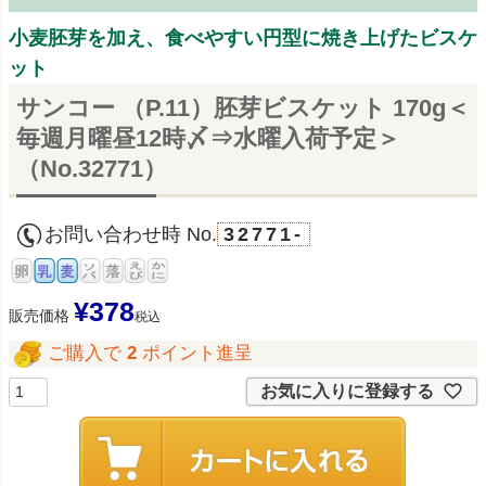
小麦胚芽を加え、食べやすい円型に焼き上げたビスケ
ット
サンコー （P.11）胚芽ビスケット 170g＜
毎週月曜昼12時〆⇒水曜入荷予定＞
（No.32771）
お問い合わせ時 No.
32771-
¥
378
販売価格
税込
ご購入で
2
ポイント進呈
お気に入りに登録する