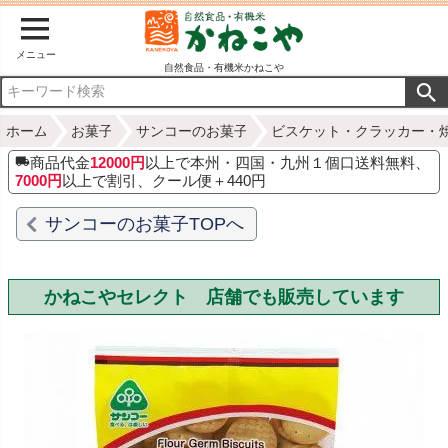
メニュー
自然食品・有機米かねこや
ホーム
お菓子
サンコーのお菓子
ビスケット・クラッカー・
商品代金
12000円
以上で本州・四国・九州１個口送料無料、
7000円
以上で割引、クール便＋440円
サンコーのお菓子TOPへ
かねこやセレクト 店舗でも販売しています