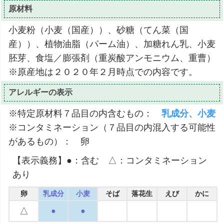
原材料
小麦粉（小麦（国産））、砂糖（てん菜（国
産））、植物油脂（パーム油）、加糖れん乳、小麦
胚芽、食塩／膨張剤（重炭酸アンモニウム、重曹）
※原産地は２０２０年２月時点での内容です。
アレルギーの表示
※特定原材料７品目の内含むもの：
乳成分、小麦
※コンタミネーション（７品目の内混入する可能性
があるもの）： 卵
【表示義務】●：含む △：コンタミネーション
あり
卵
乳成分
小麦
そば
落花生
えび
かに
△
●
●