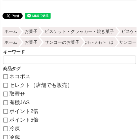
ホーム
お菓子
ビスケット・クラッカー・焼き菓子
ビスケッ
ホーム
お菓子
サンコーのお菓子
は
サンコー 
な行～わ行
キーワード
商品タグ
ネコポス
セレクト（店舗でも販売）
取寄せ
有機JAS
ポイント2倍
ポイント5倍
冷凍
冷蔵