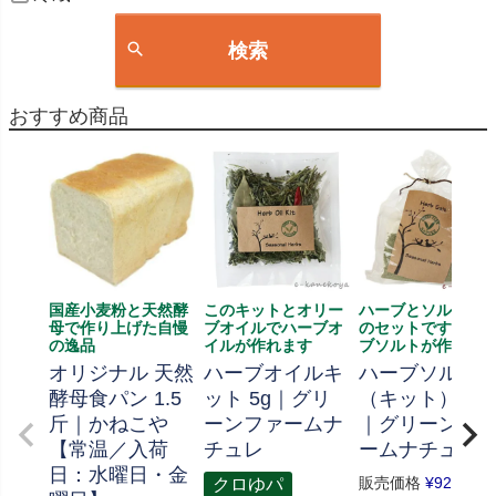
検索
おすすめ商品
国産小麦粉と天然酵
このキットとオリー
ハーブとソルト、
母で作り上げた自慢
ブオイルでハーブオ
のセットです、ハ
の逸品
イルが作れます
ブソルトが作れま
オリジナル 天然
ハーブオイルキ
ハーブソルト
酵母食パン 1.5
ット 5g｜グリ
（キット） 70
斤｜かねこや
ーンファームナ
｜グリーンフ
【常温／入荷
チュレ
ームナチュレ
日：水曜日・金
販売価格
¥
926
クロゆパ
税込