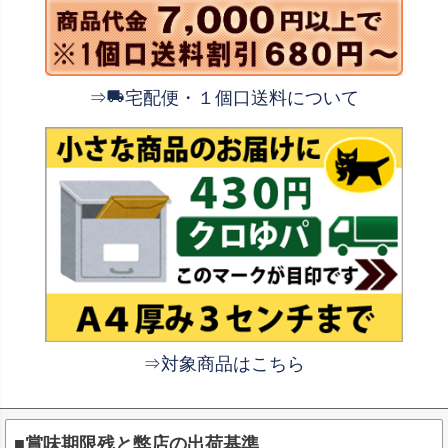
⇒
宅配便・１個口送料について
⇒対象商品はこちら
■賞味期限残と弊店の出荷基準