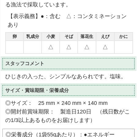
る漁法で採取しています。
【表示義務】●：含む △：コンタミネーション
あり
卵
乳成分
小麦
そば
落花生
えび
かに
△
△
△
△
スタッフコメント
ひじきの入った、シンプルなあられです。塩味。
サイズ・賞味期限・栄養成分
◎サイズ： 25 mm × 240 mm × 140 mm
◎開封前賞味期限： 製造日120日 （残日数がこ
の1/3以上あるものをお届けします）
◎栄養成分（1袋55gあたり）：●エネルギー