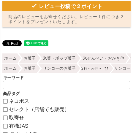
レビュー投稿で２ポイント
商品のレビューをお寄せください。レビュー１件につき２
ポイントをプレゼントいたします。
ホーム
お菓子
米菓・ポップ菓子
米せんべい・おかき他
ホーム
お菓子
サンコーのお菓子
ひ
サンコー 
な行～わ行
キーワード
商品タグ
ネコポス
セレクト（店舗でも販売）
取寄せ
有機JAS