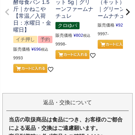
酵母食パン 1.5
ット 5g｜グリ
（キット） 70
斤｜かねこや
ーンファームナ
｜グリーンフ
【常温／入荷
チュレ
ームナチュレ
日：水曜日・金
販売価格
¥
926
クロゆパ
税込
曜日】
9997-
販売価格
¥
802
税込
イチ押し
予約
9998-
販売価格
¥
696
税込
9993
返品・交換について
当店の取扱商品は食品につき、お客様のご都合
による返品・交換はご遠慮願います。