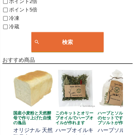
ポイント2倍
ポイント5倍
冷凍
冷蔵
検索
おすすめ商品
国産小麦粉と天然酵
このキットとオリー
ハーブとソルト、
母で作り上げた自慢
ブオイルでハーブオ
のセットです、ハ
の逸品
イルが作れます
ブソルトが作れま
オリジナル 天然
ハーブオイルキ
ハーブソルト