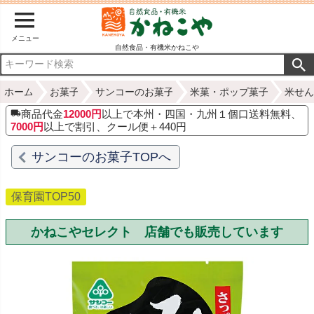
メニュー
自然食品・有機米かねこや
ホーム
お菓子
サンコーのお菓子
米菓・ポップ菓子
米せん
商品代金
12000円
以上で本州・四国・九州１個口送料無料、
7000円
以上で割引、クール便＋440円
サンコーのお菓子TOPへ
保育園TOP50
かねこやセレクト 店舗でも販売しています