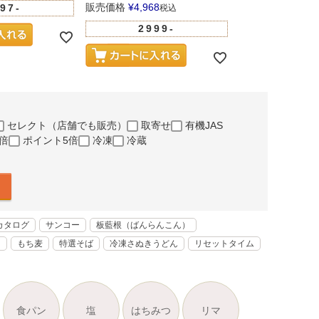
販売価格
¥
4,968
97-
税込
販売価格
¥
5,281
2999-
100
セレクト（店舗でも販売）
取寄せ
有機JAS
倍
ポイント5倍
冷凍
冷蔵
カタログ
サンコー
板藍根（ばんらんこん）
く
もち麦
特選そば
冷凍さぬきうどん
リセットタイム
食パン
塩
はちみつ
リマ