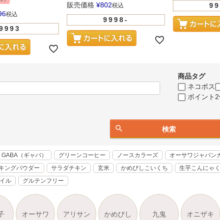
販売価格
¥
802
99
税込
96
税込
9998-
9993
商品タグ
ネコポス
ポイント2
検索
GABA（ギャバ）
グリーンコーヒー
ノースカラーズ
オーサワジャパン
キングパウダー
サラダチキン
玄米
かめびしこいくち
生芋こんにゃ
オイル
グルテンフリー
子
オーサワ
アリサン
かめびし
九鬼
オニザキ