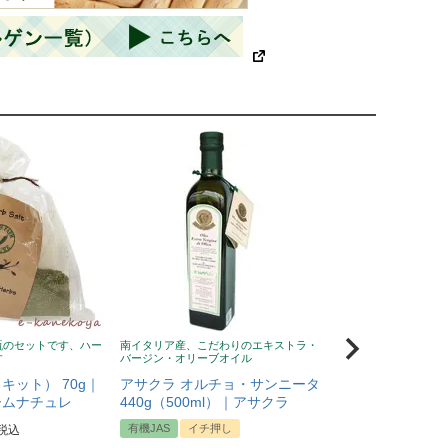
瓶のセットです、ハー
南イタリア産、こだわりのエキストラ・
風邪予防に！ニュージ
す
バージン・オリーブオイル
蜂蜜、無添加、クセな
い
キット） 70g｜
アサクラ オルチョ・サンニータ
Wild Cape（
ームナチュレ
440g（500ml）｜アサクラ
マヌカハニー UMF
有機JAS
イチ押し
税込
イチ押し