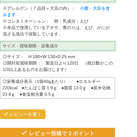
※アレルゲン（７品目＋大豆の内）：
小麦・大豆を含
みます
※コンタミネーション： 卵・乳成分・えび
※本品で使用しているアオサ、青のりは、えび、かにが
混ざる漁法で採取しています。
サイズ・賞味期限・栄養成分
◎サイズ： H:180×W:130×D:25 mm
◎開封前賞味期限： 製造日より120日 （残日数がこの
1/3以上あるものをお届けします）
◎栄養成分表示（1袋40gあたり）： ●エネルギー
220kcal ●たんぱく質 1.9ｇ ●脂質 13.0ｇ ●炭水化物
23.8ｇ ●食塩相当量 0.5ｇ
レビューを書く
レビュー投稿で２ポイント