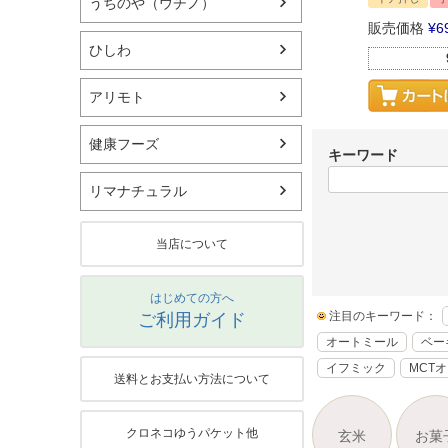
うちのや（ウチノ）
販売価格
¥
6
ひしわ
アリモト
健康フーズ
キーワード
リマナチュラル
当店について
はじめての方へ
注目のキーワード：
ご利用ガイド
オートミール
ベー
イフミック
MCT
送料とお支払い方法について
クロネコゆうパケット他
玄米
お菓