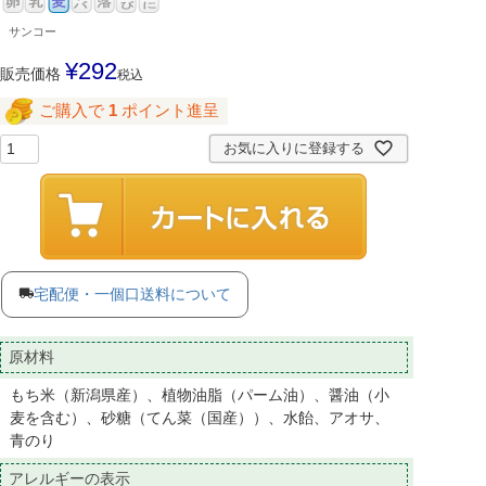
サンコー
¥
292
販売価格
税込
ご購入で
1
ポイント進呈
お気に入りに登録する
宅配便・一個口送料について
原材料
もち米（新潟県産）、植物油脂（パーム油）、醤油（小
麦を含む）、砂糖（てん菜（国産））、水飴、アオサ、
青のり
アレルギーの表示