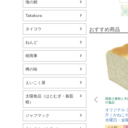
海の精
Takakura
おすすめ商品
タイコウ
ねんど
樹商事
樽の味
えいこく屋
太陽食品（はとむぎ・板藍
国産小麦粉と天
根）
の逸品
オリジナル 
斤｜かねこや
ジャフマック
水曜日・金
イチ押し