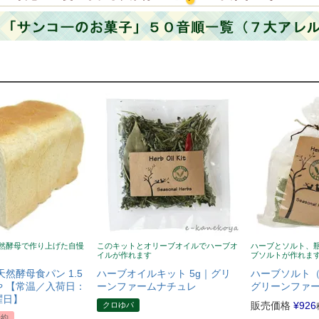
然酵母で作り上げた自慢
このキットとオリーブオイルでハーブオ
ハーブとソルト、
イルが作れます
ブソルトが作れま
天然酵母食パン 1.5
ハーブオイルキット 5g｜グリ
ハーブソルト（
 【常温／入荷日：
ーンファームナチュレ
グリーンファ
曜日】
販売価格
¥
926
クロゆパ
予約