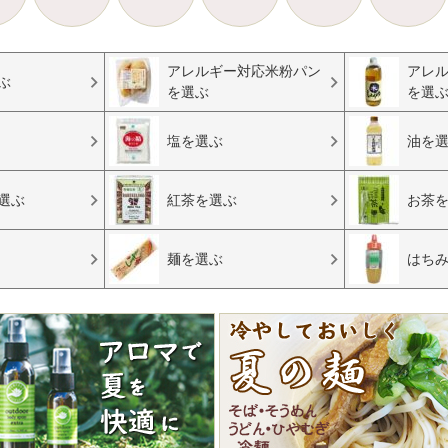
アレルギー対応米粉パン
アレ
ぶ
を選ぶ
を選
塩を選ぶ
油を
選ぶ
紅茶を選ぶ
お茶
麺を選ぶ
はち