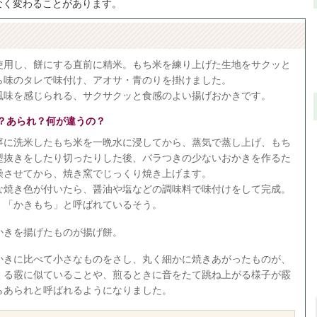
なく変わることがあります。
使用し、餅にする直前に精米。もち米を練り上げた生地をサクッと
ら味のタレで味付け、アオサ・青のりを掛けました。
風味を感じられる、サクサクッと食感のよい揚げおかきです。
？あられ？何が違うの？
寧に洗米したもち米を一晩水に浸してから、蒸気で蒸し上げ、もち
型抜きをしたり切ったりした後、バラつきの少ないおかきを作るた
燥させてから、焼き窯でじっくり焼き上げます。
な焼き色が付いたら、醤油や塩などの調味料で味付けをして完成。
、「かきもち」と呼ばれているそう。
かきを揚げたものが揚げ餅。
かきに比べて小さなものをさし、丸く細かに焼きあがったものが、
くる霰に似ていることや、煎るときに音をたて跳ね上がる様子が霰
らあられと呼ばれるようになりました。