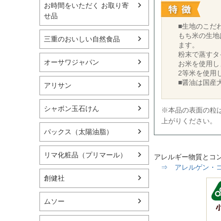
お時間をいただく お取り寄
せ品
■生地のこだ
もち米の生地
三重のおいしい自然食品
ます。
粉末で蒸すタ
オーサワジャパン
お米を使用し
2等米を使用
■醤油は国産
アリサン
シャボン玉石けん
※本品の表面の粒
上がりください。
パックス（太陽油脂）
リマ化粧品（プリマール）
アレルギー物質とコ
⇒ アレルゲン・コン
創健社
ムソー