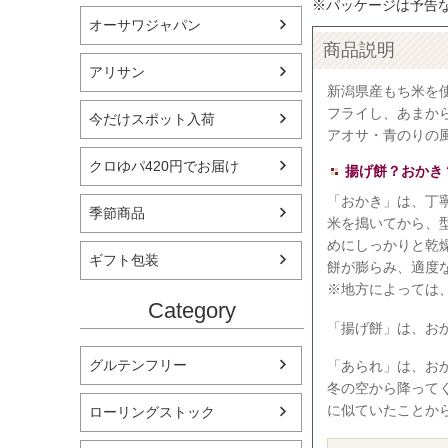
※パッケージは予告
オーサワジャパン
商品説明
アリサン
新潟県産もち米を
フライし、あまか
今だけスポット入荷
アオサ・青のりの
クロゆパ420円でお届け
揚げ餅？おかき
「おかき」は、丁
季節商品
米を搗いてから、
めにしっかりと乾
ギフト包装
餅が膨らみ、適度
※地方によっては
Category
「揚げ餅」は、お
グルテンフリー
「あられ」は、お
冬の空から降って
に似ていたことか
ローリングストック