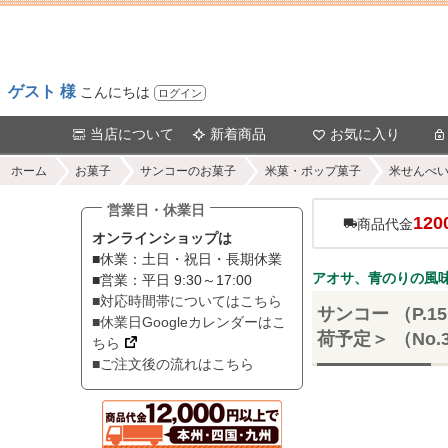
ゲスト 様
こんにちは
ログイン
当店について
新着商品
お気に入り
ホーム
お菓子
サンコーのお菓子
米菓・ポップ菓子
米せんべ
営業日・休業日
120
商品代金
オンラインショップは
■休業：土日・祝日・長期休業
アオサ、青のりの風
■営業：平日 9:30～17:00
■対応時間帯についてはこちら
サンコー （P.
■休業日Googleカレンダーはこ
荷予定＞ （No.3
ちら
■ご注文後の流れはこちら