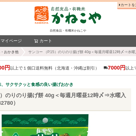
カートを
自然食品・有機米かねこや
マイページ
カート
検索
い・おかき他
サンコー （P.15）のりのり揚げ餅 40g＜毎週月曜昼12時〆⇒水曜入
00円
7000円
以上で１個口送料無料（北海道・沖縄は割引）
以上
味、サクサクッと食感の良い揚げおかき
15）のりのり揚げ餅 40g＜毎週月曜昼12時〆⇒水曜入
2780）