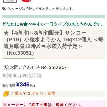
※パッケージは予告なく変わることがあります。
どなたにも食べやすい一口タイプの水ようかんです。
★【4/初旬～8/初旬販売】サンコー
（P.19）小粒水ようかん 16g×12個入 ＜毎
週月曜昼12時〆⇒水曜入荷予定＞
（No.33051）
お問い合わせ時 No.
33051-
¥
346
販売価格
税込
ご購入で
2
ポイント進呈
※メーカーにて終了の際はご容赦ください。