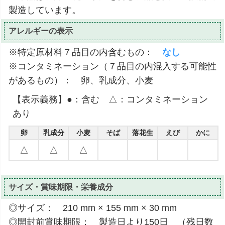
製造しています。
アレルギーの表示
※特定原材料７品目の内含むもの：
なし
※コンタミネーション（７品目の内混入する可能性
があるもの）： 卵、乳成分、小麦
【表示義務】●：含む △：コンタミネーション
あり
卵
乳成分
小麦
そば
落花生
えび
かに
△
△
△
サイズ・賞味期限・栄養成分
◎サイズ： 210 mm × 155 mm × 30 mm
◎開封前賞味期限： 製造日より150日 （残日数