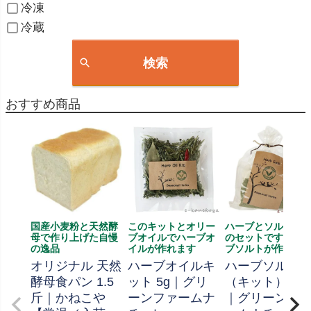
冷凍
冷蔵
検索
おすすめ商品
国産小麦粉と天然酵
このキットとオリー
ハーブとソルト、
母で作り上げた自慢
ブオイルでハーブオ
のセットです、ハ
の逸品
イルが作れます
ブソルトが作れま
オリジナル 天然
ハーブオイルキ
ハーブソルト
酵母食パン 1.5
ット 5g｜グリ
（キット） 70
斤｜かねこや
ーンファームナ
｜グリーンフ