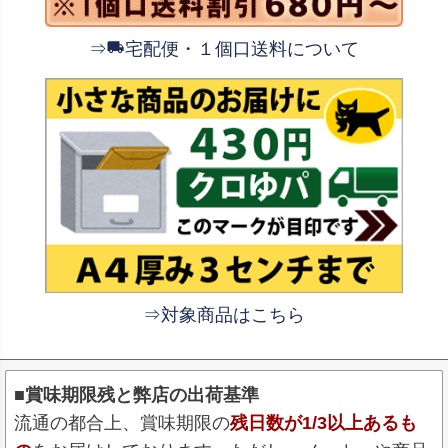
⇒
宅配便・１個口送料について
⇒対象商品はこちら
■賞味期限残と弊店の出荷基準
流通の都合上、賞味期限の
残日数が1/3以上あるも