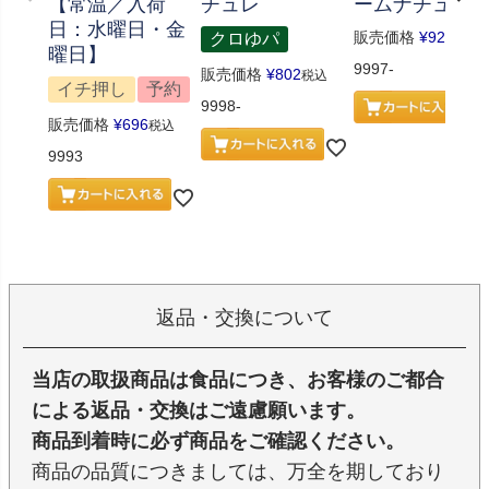
【常温／入荷
チュレ
ームナチュレ
日：水曜日・金
販売価格
¥
926
クロゆパ
税込
曜日】
9997-
販売価格
¥
802
税込
イチ押し
予約
9998-
販売価格
¥
696
税込
9993
返品・交換について
当店の取扱商品は食品につき、お客様のご都合
による返品・交換はご遠慮願います。
商品到着時に必ず商品をご確認ください。
商品の品質につきましては、万全を期しており