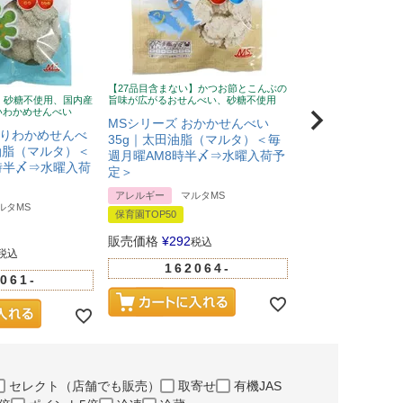
【27品目含まない】かつお節とこんぶの
】砂糖不使用、国内産
旨味が広がるおせんべい、砂糖不使用
【27品目含まない】
いわかめせんべい
作ったパリッと軽いお
MSシリーズ おかかせんべい
り塩味
のりわかめせんべ
35g｜太田油脂（マルタ）＜毎
MSシリーズ こめ
田油脂（マルタ）＜
週月曜AM8時半〆⇒水曜入荷予
｜太田油脂（マル
時半〆⇒水曜入荷
定＞
曜AM8時半〆⇒
アレルギー
マルタMS
アレルギー
マルタ
ルタMS
保育園TOP50
販売価格
¥
281
税
販売価格
¥
292
税込
税込
1620
162064-
061-
セレクト（店舗でも販売）
取寄せ
有機JAS