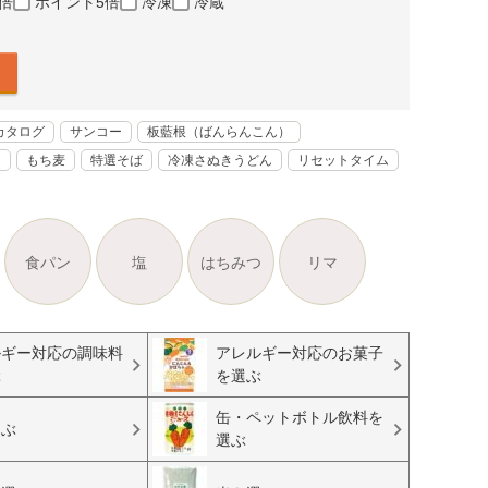
倍
ポイント5倍
冷凍
冷蔵
カタログ
サンコー
板藍根（ばんらんこん）
く
もち麦
特選そば
冷凍さぬきうどん
リセットタイム
食パン
塩
はちみつ
リマ
ルギー対応の調味料
アレルギー対応のお菓子
ぶ
を選ぶ
缶・ペットボトル飲料を
選ぶ
選ぶ