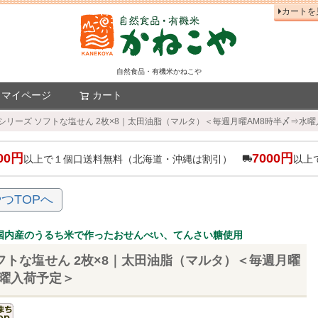
カートを
自然食品・有機米かねこや
マイページ
カート
検索
Sシリーズ ソフトな塩せん 2枚×8｜太田油脂（マルタ）＜毎週月曜AM8時半〆⇒水
00円
7000円
以上で１個口送料無料（北海道・沖縄は割引）
以上
つTOPへ
】国内産のうるち米で作ったおせんべい、てんさい糖使用
フトな塩せん 2枚×8｜太田油脂（マルタ）＜毎週月曜
水曜入荷予定＞