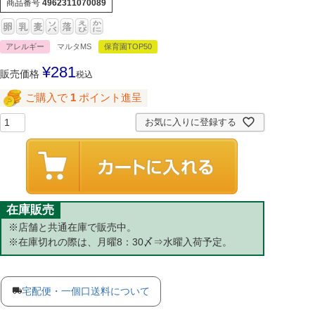
商品番号
4962311070089
アレルギー
マルタMS
保育園TOP50
¥
281
販売価格
税込
ご購入で
1
ポイント進呈
お気に入りに登録する
在庫販売
※店舗と共通在庫で販売中。
※在庫切れの際は、月曜8：30〆⇒水曜入荷予定。
宅配便・一個口送料について