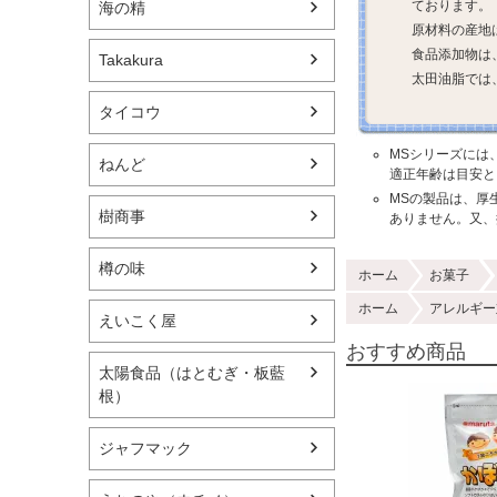
ております。
海の精
原材料の産地
食品添加物は
Takakura
太田油脂では
タイコウ
MSシリーズには
ねんど
適正年齢は目安と
MSの製品は、厚
樹商事
ありません。又、
樽の味
ホーム
お菓子
ホーム
アレルギー
えいこく屋
おすすめ商品
太陽食品（はとむぎ・板藍
根）
ジャフマック