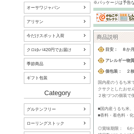
※パッケージは予告
オーサワジャパン
アリサン
今だけスポット入荷
商品説明
目安： ８か
クロゆパ420円でお届け
アレルギー物
季節商品
個包装： ２
ギフト包装
国内産のうるち米
クサクとしたおせ
Category
２枚づつの個装で
■国内産うるち米
グルテンフリー
■香料・着色料・
ローリングストック
◎賞味期限： 6