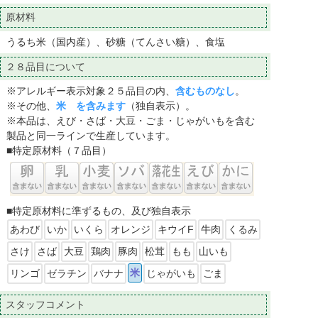
原材料
うるち米（国内産）、砂糖（てんさい糖）、食塩
２８品目について
※アレルギー表示対象２５品目の内、
含むものなし
。
※その他、
米 を含みます
（独自表示）。
※本品は、えび・さば・大豆・ごま・じゃがいもを含む
製品と同一ラインで生産しています。
■特定原材料（７品目）
■特定原材料に準ずるもの、及び独自表示
あわび
いか
いくら
オレンジ
キウイF
牛肉
くるみ
さけ
さば
大豆
鶏肉
豚肉
松茸
もも
山いも
米
リンゴ
ゼラチン
バナナ
じゃがいも
ごま
スタッフコメント