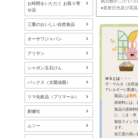
残日数がこの１/
お時間をいただく お取り寄
●直射日光及び高
せ品
三重のおいしい自然食品
オーサワジャパン
アリサン
シャボン玉石けん
ＭＳとは・・・
パックス（太陽油脂）
ザ・マルタ（太田油脂）
アレルギーに配慮
製品には
香料
リマ化粧品（プリマール）
原材料には、
製品の原材料
創健社
に、ごま・米
製造ラインで
ムソー
ます。
加工度の高い