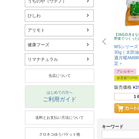
うちのや（ウチノ）
ひしわ
アリモト
【28品目含ま
野菜でつくった
健康フーズ
MSシリーズ
30g｜太田
週月曜AM8
リマナチュラル
定＞
アレルギー
当店について
保育園TOP50
販売価格
¥
2
はじめての方へ
1
ご利用ガイド
送料とお支払い方法について
キーワード
クロネコゆうパケット他