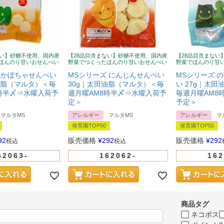
ない】砂糖不使用、国内産
【28品目含まない】砂糖不使用、国内産
【28品目含まない
ほんのり甘いおせんべい
野菜でつくったほんのり甘いおせんべい
野菜でほんのり甘
 かぼちゃせんべい
MSシリーズ にんじんせんべい
MSシリーズ 
油脂（マルタ）＜毎
30g｜太田油脂（マルタ）＜毎
い 27g｜太
時半〆⇒水曜入荷予
週月曜AM8時半〆⇒水曜入荷予
毎週月曜AM8
定＞
予定＞
マルタMS
アレルギー
マルタMS
アレルギー
マ
保育園TOP50
保育園TOP50
92
販売価格
¥
292
販売価格
¥
292
税込
税込
62063-
162062-
162
商品タグ
ネコポス