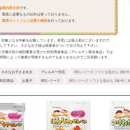
は
国内産主体
です。
、製造に必要なもの以外は使っておりません。
、
製造ロットごとに品質の確認
を行っております。
、対象となる年齢を記載しています。発育には個人差がございますので、
して下さい。小さなお子様は保護者がついて分け与えて下さい。
生労働大臣の個別審査を受けた特別用途食品（アレルゲン除去食品）では
摂取によって健康が増進するものでもありませんのでご注意願います。
小さなお子さま向き
アレルギー対応
MSシリーズ ソフトな塩せん 2枚
対応商品
お菓子
MSシリーズ
MSシリーズ ソフトな塩せん 2枚×8