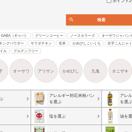
ポイント2
検索
GABA（ギャバ）
グリーンコーヒー
ノースカラーズ
オーサワジャパン
キングパウダー
サラダチキン
玄米
かめびしこいくち
生芋こんにゃ
オイル
グルテンフリー
子
オーサワ
アリサン
かめびし
九鬼
オニザキ
アレルギー対応米粉パン
アレ
ぶ
を選ぶ
を選
塩を選ぶ
油を