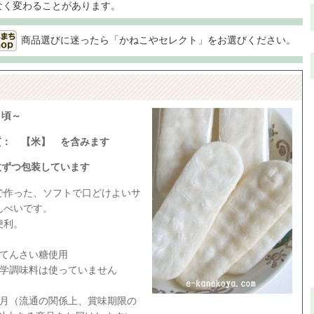
なく変わることがあります。
商品選びに迷ったら「かねこやセレクト」をお選びください。
月頃～
質： 【米】 を含みます
枚ずつ包装しています
で作った、ソフトで口どけよいサ
んべいです。
便利。
、てんさい糖使用
化学調味料は使っていません
か月（流通の関係上、賞味期限の