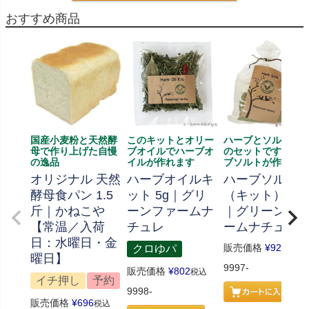
おすすめ商品
国産小麦粉と天然酵
このキットとオリー
ハーブとソルト、
母で作り上げた自慢
ブオイルでハーブオ
のセットです、ハ
の逸品
イルが作れます
ブソルトが作れま
オリジナル 天然
ハーブオイルキ
ハーブソルト
酵母食パン 1.5
ット 5g｜グリ
（キット） 70
斤｜かねこや
ーンファームナ
｜グリーンフ
【常温／入荷
チュレ
ームナチュレ
日：水曜日・金
販売価格
¥
926
クロゆパ
税込
曜日】
9997-
販売価格
¥
802
税込
イチ押し
予約
9998-
販売価格
¥
696
税込