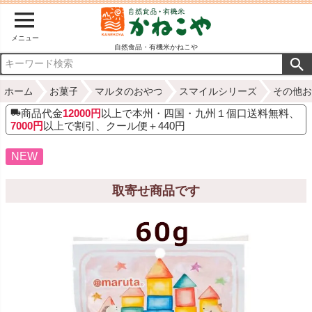
メニュー
自然食品・有機米かねこや
ホーム
お菓子
マルタのおやつ
スマイルシリーズ
その他お
商品代金
12000円
以上で本州・四国・九州１個口送料無料、
7000円
以上で割引、クール便＋440円
NEW
取寄せ商品です