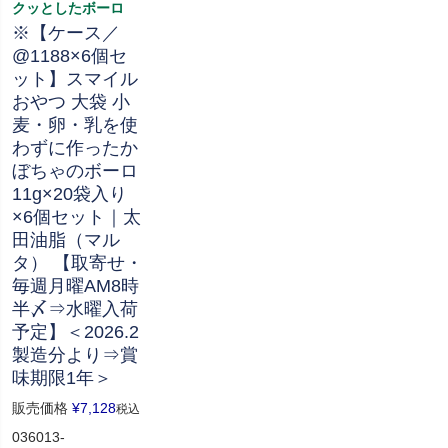
クッとしたボーロ
※【ケース／
@1188×6個セ
ット】スマイル
おやつ 大袋 小
麦・卵・乳を使
わずに作ったか
ぼちゃのボーロ
11g×20袋入り
×6個セット｜太
田油脂（マル
タ） 【取寄せ・
毎週月曜AM8時
半〆⇒水曜入荷
予定】＜2026.2
製造分より⇒賞
味期限1年＞
販売価格
¥
7,128
税込
036013-