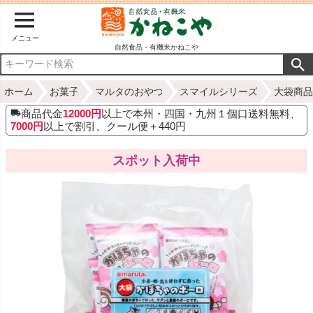
メニュー
自然食品・有機米かねこや
ホーム
お菓子
マルタのおやつ
スマイルシリーズ
大袋商品
商品代金
12000円
以上で本州・四国・九州１個口送料無料、
7000円
以上で割引、クール便＋440円
スポット入荷中