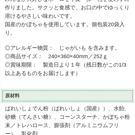
作りました。サクッと食感で、お口の中でゆっくり
溶けるやさしい味わいです。
国産のかぼちゃを使用しています。個包装20袋入
り。
◎アレルギー物質： じゃがいも を含みます。
◎商品サイズ： 240×360×40mm／252ｇ
◎賞味期限： 製造日より１年（残日数がこの1/3
以上あるものをお届けします）
原材料
ばれいしょでん粉（ばれいしょ（国産））、水飴、
砂糖（てんさい糖）、コーンスターチ、かぼちゃ粉
末／トレハロース、膨張剤（アルミニウムフリ
ー）、乳化剤