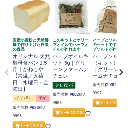
国産小麦粉と天然酵
このキットとオリー
ハーブとソルト、
母で作り上げた自慢
ブオイルでハーブオ
のセットです、ハ
の逸品
イルが作れます
ブソルトが作れま
オリジナル 天然
ハーブオイルキ
ハーブソルト
酵母食パン 1.5
ット 5g｜グリ
（キット） 70
斤｜かねこや
ーンファームナ
｜グリーンフ
【常温／入荷
チュレ
ームナチュレ
日：水曜日・金
販売価格
¥
926
クロゆパ
税込
曜日】
9997-
販売価格
¥
802
税込
イチ押し
予約
9998-
販売価格
¥
696
税込
9993