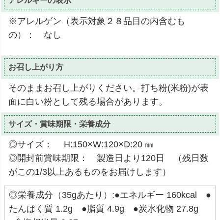
アレルギーの表示
※アレルゲン（表示対象２８品目の内含むも
の）： なし
お召し上がり方
そのままお召し上がりください。打ち粉(米粉)が表
面に白い粉として残る場合があります。
サイズ・賞味期限・栄養成分
◎サイズ： H:150×W:120×D:20 ㎜
◎開封前賞味期限： 製造日より120日 （残日数
がこの1/3以上あるものをお届けします）
◎栄養成分（35gあたり）:●エネルギー 160kcal ●
たんぱく質 1.2g ●脂質 4.9g ●炭水化物 27.8g