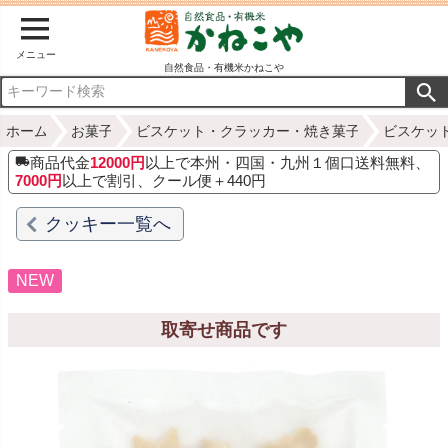
メニュー
自然食品・有機米かねこや
ホーム
お菓子
ビスケット・クラッカー・焼き菓子
ビスケッ
商品代金
12000円
以上で本州・四国・九州１個口送料無料、
7000円
以上で割引、クール便＋440円
クッキー一覧へ
NEW
取寄せ商品です