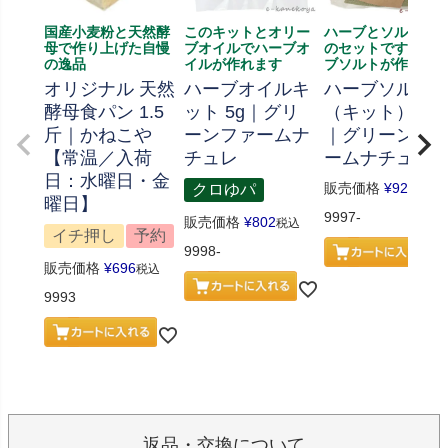
国産小麦粉と天然酵
このキットとオリー
ハーブとソルト、
母で作り上げた自慢
ブオイルでハーブオ
のセットです、ハ
の逸品
イルが作れます
ブソルトが作れま
オリジナル 天然
ハーブオイルキ
ハーブソルト
酵母食パン 1.5
ット 5g｜グリ
（キット） 70
斤｜かねこや
ーンファームナ
｜グリーンフ
【常温／入荷
チュレ
ームナチュレ
日：水曜日・金
販売価格
¥
926
クロゆパ
税込
曜日】
9997-
販売価格
¥
802
税込
イチ押し
予約
9998-
販売価格
¥
696
税込
9993
返品・交換について