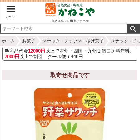
メニュー
自然食品・有機米かねこや
ホーム
お菓子
スナック・チップス・揚げ菓子
スナック・チ
商品代金
12000円
以上で本州・四国・九州１個口送料無料、
7000円
以上で割引、クール便＋440円
取寄せ商品です