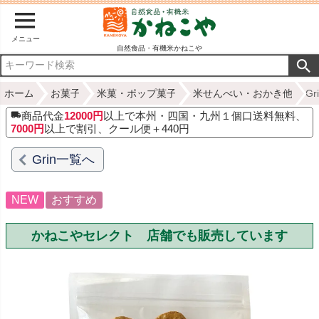
メニュー
自然食品・有機米かねこや
ホーム
お菓子
米菓・ポップ菓子
米せんべい・おかき他
G
商品代金
12000円
以上で本州・四国・九州１個口送料無料、
7000円
以上で割引、クール便＋440円
Grin一覧へ
NEW
おすすめ
かねこやセレクト 店舗でも販売しています