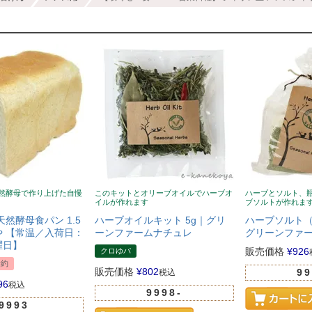
然酵母で作り上げた自慢
このキットとオリーブオイルでハーブオ
ハーブとソルト、
イルが作れます
ブソルトが作れま
天然酵母食パン 1.5
ハーブオイルキット 5g｜グリ
ハーブソルト（
 【常温／入荷日：
ーンファームナチュレ
グリーンファ
曜日】
販売価格
¥
926
クロゆパ
予約
販売価格
¥
802
99
税込
96
税込
9998-
9993