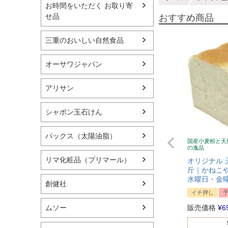
お時間をいただく お取り寄
せ品
おすすめ商品
三重のおいしい自然食品
オーサワジャパン
アリサン
シャボン玉石けん
パックス（太陽油脂）
国産小麦粉と天
の逸品
リマ化粧品（プリマール）
オリジナル 
斤｜かねこや
水曜日・金
創健社
イチ押し
販売価格
¥
6
ムソー