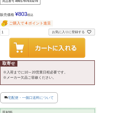
商品番号
4901797033270
¥
803
販売価格
税込
ご購入で
4
ポイント進呈
お気に入りに登録する
取寄せ
※入荷までに10～20営業日程必要です。
※メーカー欠品ご容赦ください。
宅配便・一個口送料について
原材料