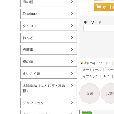
海の精
Takakura
キーワード
タイコウ
ねんど
樹商事
樽の味
注目のキーワード：
オートミール
ベー
えいこく屋
イフミック
MCT
太陽食品（はとむぎ・板藍
根）
玄米
お菓
ジャフマック