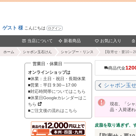
ゲスト 様
こんにちは
ログイン
当店について
新着商品
お気に入り
ホーム
シャボン玉石けん
シャンプー・リンス
【取寄せ・要10～2
営業日・休業日
120
商品代金
オンラインショップは
■休業：土日・祝日・長期休業
シャボン玉
■営業：平日 9:30～17:00
■対応時間帯についてはこちら
■休業日Googleカレンダーはこ
現在、「シャ
ちら
品・入荷遅れ
■ご注文後の流れはこちら
皮脂を取り過ぎず、
【取寄せ・要10