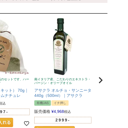
瓶のセットです、ハー
南イタリア産、こだわりのエキストラ・
風邪予防に！ニュージ
す
バージン・オリーブオイル
蜂蜜、無添加、クセな
い
キット） 70g｜
アサクラ オルチョ・サンニータ
Wild Cape（
ームナチュレ
440g（500ml）｜アサクラ
マヌカハニー UMF
有機JAS
イチ押し
税込
イチ押し
販売価格
¥
4,968
97-
税込
販売価格
¥
5,281
2999-
100