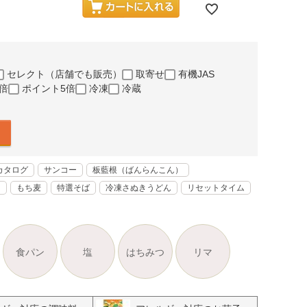
セレクト（店舗でも販売）
取寄せ
有機JAS
倍
ポイント5倍
冷凍
冷蔵
カタログ
サンコー
板藍根（ばんらんこん）
く
もち麦
特選そば
冷凍さぬきうどん
リセットタイム
食パン
塩
はちみつ
リマ