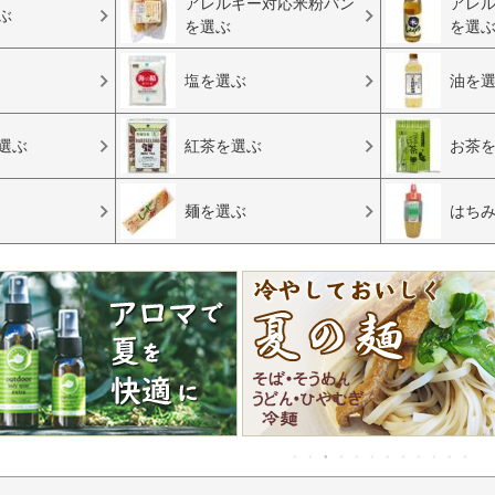
アレルギー対応米粉パン
アレ
ぶ
を選ぶ
を選
塩を選ぶ
油を
選ぶ
紅茶を選ぶ
お茶
麺を選ぶ
はち