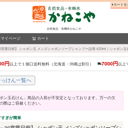
カートを
自然食品・有機米かねこや
マイページ
カート
検索
0営業日程】 シャボン玉 メンズシャボンソープシャンプー詰替 420ml｜シャボン玉
00円
7000円
以上で１個口送料無料（北海道・沖縄は割引）
以上
せっけん一覧へ
ボン玉石けん」商品の入荷が不安定となっております。万一の欠
の際はご容赦ください。
すすぎが簡単
～20営業日程】 シャボン玉 メンズシャボンソープシ