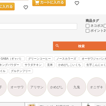
商品タグ
ネコポス
ポイント2
検索
GABA（ギャバ）
グリーンコーヒー
ノースカラーズ
オーサワジャパン
キングパウダー
サラダチキン
玄米
かめびしこいくち
生芋こんにゃ
オイル
グルテンフリー
子
オーサワ
アリサン
かめびし
九鬼
オニザキ