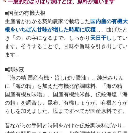
一般的なはりはり漬けとは、原料が違います
■国産の有機大根
生産者がわかる契約農家で栽培した
国内産の有機大
根をいちばん甘味が増した時期に収穫
し、曲げたと
き「の」の字になるまで、しっかり
天日干し
してい
ます。そうすることで、甘味や旨味を引き出してい
ます。
■調味液
「海の精 国産有機・旨しぼり醤油」、純米みりん
に「海の精」を加えた有機発酵調味料、「海の精
国産有機豆味噌」、国産有機純米酢、伝統海塩「海
の精」を調合し、昆布、有機しょうが、有機とうが
らしを加えました。塩まですべてが国産原料です。
昔ながらの手間と時間をかけた伝統調味料ばかり。