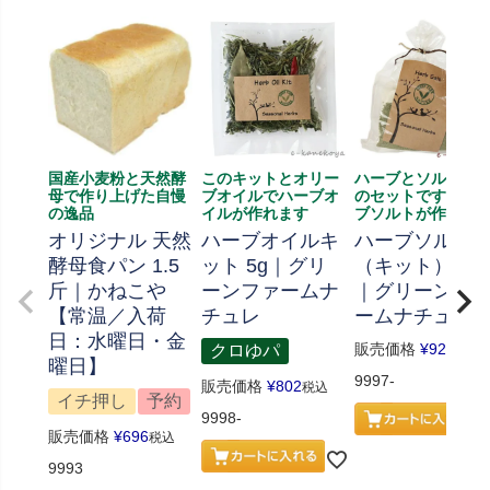
国産小麦粉と天然酵
このキットとオリー
ハーブとソルト、
母で作り上げた自慢
ブオイルでハーブオ
のセットです、ハ
の逸品
イルが作れます
ブソルトが作れま
オリジナル 天然
ハーブオイルキ
ハーブソルト
酵母食パン 1.5
ット 5g｜グリ
（キット） 70
斤｜かねこや
ーンファームナ
｜グリーンフ
【常温／入荷
チュレ
ームナチュレ
日：水曜日・金
販売価格
¥
926
クロゆパ
税込
曜日】
9997-
販売価格
¥
802
税込
イチ押し
予約
9998-
販売価格
¥
696
税込
9993