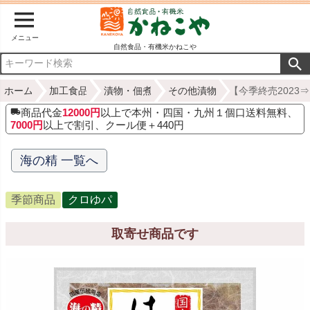
メニュー
自然食品・有機米かねこや
ホーム
加工食品
漬物・佃煮
その他漬物
【今季終売2023
商品代金
12000円
以上で本州・四国・九州１個口送料無料、
7000円
以上で割引、クール便＋440円
海の精 一覧へ
季節商品
クロゆパ
取寄せ商品です