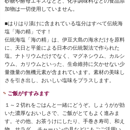
砂糖や酵母エキスなどと、化学調味料などの食品添
加物は一切使用していません。
■はりはり漬けに含まれている塩分はすべて伝統海
塩「海の精」です！
伝統海塩「海の精」は、伊豆大島の海水だけを原料
に、天日と平釜による日本の伝統製法で作られた
塩。ナトリウムだけでなく、マグネシウム、カルシ
ウム、カリウムといった、生命維持に欠かせない少
量微量の無機元素が含まれています。素材の美味し
さを引き出し、おいしい塩味をプラスします。
ご飯がすすみます
１～２切れをごはんと一緒にどうぞ。しょうがが効
いた濃厚なおいしさで、ご飯がとてもよく進みま
す。その他、お茶うけにしたり、手巻き寿司、和え
物、サラダ、 チャーハンの具などにもごご活用い