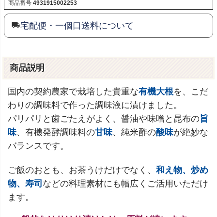
商品番号
4931915002253
宅配便・一個口送料について
商品説明
国内の契約農家で栽培した貴重な
有機大根
を、こだ
わりの調味料で作った調味液に漬けました。
パリパリと歯ごたえがよく、醤油や味噌と昆布の
旨
味
、有機発酵調味料の
甘味
、純米酢の
酸味
が絶妙な
バランスです。
ご飯のおとも、お茶うけだけでなく、
和え物、炒め
物、寿司
などの料理素材にも幅広くご活用いただけ
ます。