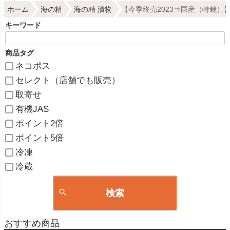
ホーム
海の精
海の精 漬物
【今季終売2023⇒国産（特栽）】
キーワード
商品タグ
ネコポス
セレクト（店舗でも販売）
取寄せ
有機JAS
ポイント2倍
ポイント5倍
冷凍
冷蔵
検索
おすすめ商品