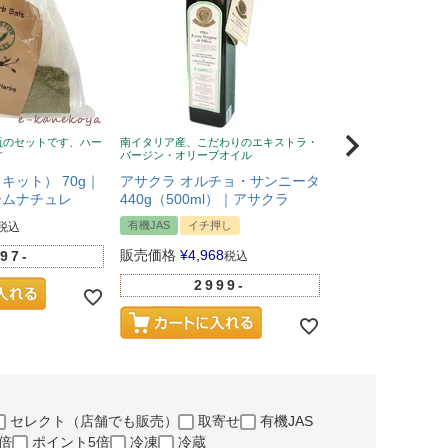
瓶のセットです、ハー
南イタリア産、こだわりのエキストラ・
風邪予防に！ニュージ
す
バージン・オリーブオイル
蜂蜜、無添加、クセな
い
キット） 70g｜
アサクラ オルチョ・サンニータ
Wild Cape（
ームナチュレ
440g（500ml）｜アサクラ
マヌカハニー UMF
有機JAS
イチ押し
税込
イチ押し
販売価格
¥
4,968
97-
税込
販売価格
¥
5,281
2999-
100
セレクト（店舗でも販売）
取寄せ
有機JAS
倍
ポイント5倍
冷凍
冷蔵