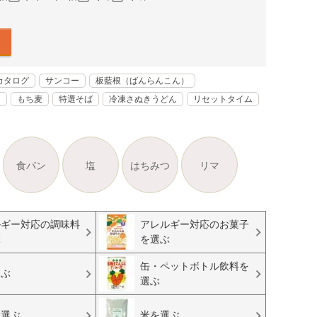
カタログ
サンコー
板藍根（ばんらんこん）
く
もち麦
特選そば
冷凍さぬきうどん
リセットタイム
食パン
塩
はちみつ
リマ
ルギー対応の調味料
アレルギー対応のお菓子
ぶ
を選ぶ
缶・ペットボトル飲料を
選ぶ
選ぶ
を選ぶ
米を選ぶ