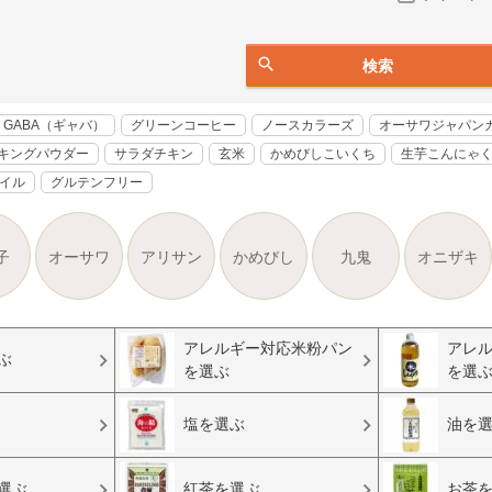
検索
GABA（ギャバ）
グリーンコーヒー
ノースカラーズ
オーサワジャパン
キングパウダー
サラダチキン
玄米
かめびしこいくち
生芋こんにゃ
オイル
グルテンフリー
子
オーサワ
アリサン
かめびし
九鬼
オニザキ
アレルギー対応米粉パン
アレ
ぶ
を選ぶ
を選
塩を選ぶ
油を
選ぶ
紅茶を選ぶ
お茶