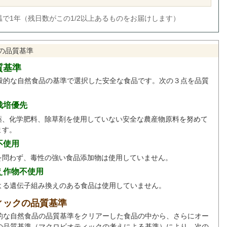
で1年（残日数がこの1/2以上あるものをお届けします）
の品質基準
質基準
般的な自然食品の基準で選択した安全な食品です。次の３点を品質
。
栽培優先
薬、化学肥料、除草剤を使用していない安全な農産物原料を努めて
ます。
不使用
を問わず、毒性の強い食品添加物は使用していません。
え作物不使用
による遺伝子組み換えのある食品は使用していません。
ィックの品質基準
的な自然食品の品質基準をクリアーした食品の中から、さらにオー
の品質基準（マクロビオティックの考えによる基準）により、次の