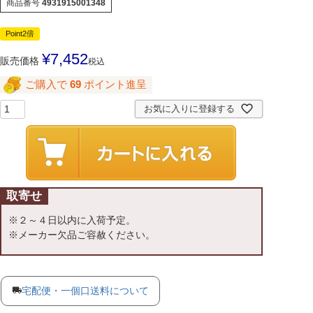
商品番号
4931915001348
Point2倍
¥
7,452
販売価格
税込
ご購入で
69
ポイント進呈
お気に入りに登録する
取寄せ
※２～４日以内に入荷予定。
※メーカー欠品ご容赦ください。
宅配便・一個口送料について