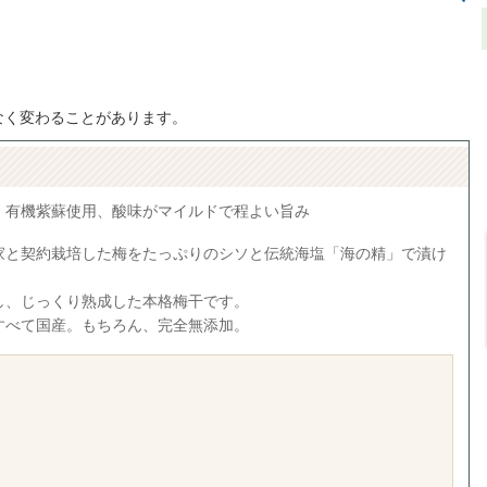
なく変わることがあります。
、有機紫蘇使用、酸味がマイルドで程よい旨み
家と契約栽培した梅をたっぷりのシソと伝統海塩「海の精」で漬け
し、じっくり熟成した本格梅干です。
すべて国産。もちろん、完全無添加。