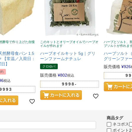
然酵母で作り上げた自慢
このキットとオリーブオイルでハーブオ
ハーブとソルト、
イルが作れます
ブソルトが作れま
天然酵母食パン 1.5
ハーブオイルキット 5g｜グリ
ハーブソルト（
 【常温／入荷日：
ーンファームナチュレ
グリーンファ
曜日】
販売価格
¥
926
クロゆパ
予約
販売価格
¥
802
99
税込
96
税込
9998-
9993
商品タグ
ネコポス
ポイント2