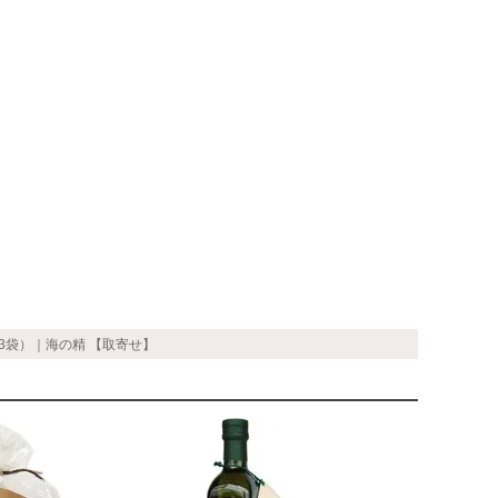
×3袋）｜海の精 【取寄せ】