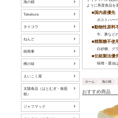
海の精
ように再度食品を
■国内産優先
Takakura
ポストハー
タイコウ
■動物性原料
牛、豚など
ねんど
■精製糖不使
白砂糖、グ
樹商事
■伝統製法優
味噌・醤油
樽の味
えいこく屋
ホーム
海の精
太陽食品（はとむぎ・板藍
おすすめ商品
根）
ジャフマック