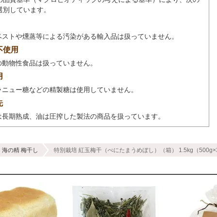
選別しています。
ベストや燻蒸等による汚染がある輸入品は扱っていません。
不使用
の動物性食品は扱っていません。
用
ラニュー糖などの精製糖は使用していません。
先
は長期熟成、油は圧搾した製法の商品を扱っています。
海の精 梅干し
特別栽培 紅玉梅干（べにたまうめぼし）（箱） 1.5kg（500g