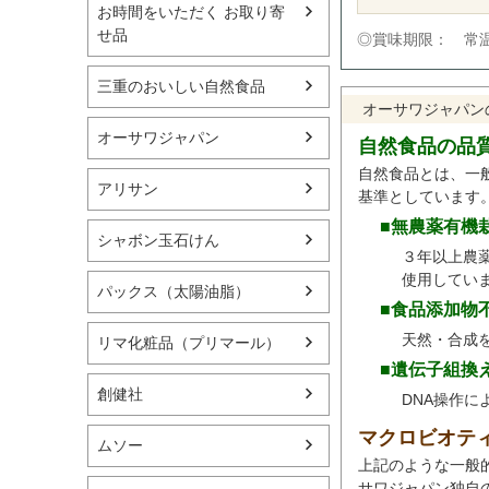
お時間をいただく お取り寄
せ品
◎賞味期限： 常温
三重のおいしい自然食品
オーサワジャパン
オーサワジャパン
自然食品の品
自然食品とは、一
アリサン
基準としています
■無農薬有機
シャボン玉石けん
３年以上農
使用してい
パックス（太陽油脂）
■食品添加物
天然・合成
リマ化粧品（プリマール）
■遺伝子組換
創健社
DNA操作
マクロビオテ
ムソー
上記のような一般
サワジャパン独自