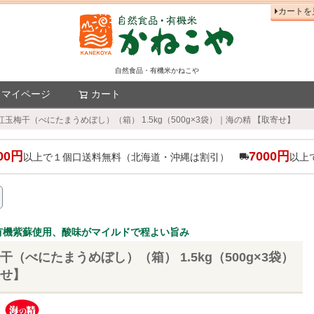
カートを
自然食品・有機米かねこや
マイページ
カート
検索
紅玉梅干（べにたまうめぼし）（箱） 1.5kg（500g×3袋）｜海の精 【取寄せ】
00円
7000円
以上で１個口送料無料（北海道・沖縄は割引）
以上
有機紫蘇使用、酸味がマイルドで程よい旨み
干（べにたまうめぼし）（箱） 1.5kg（500g×3袋）
寄せ】