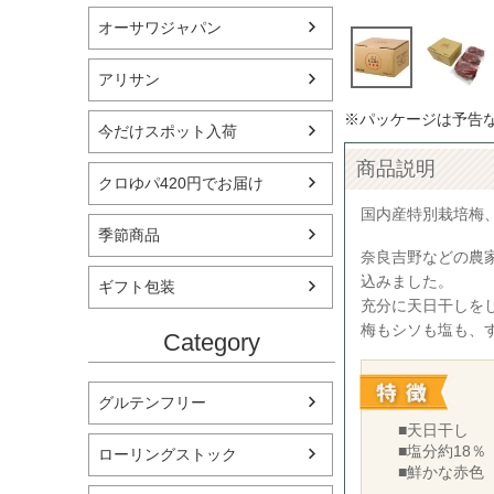
オーサワジャパン
アリサン
※パッケージは予告
今だけスポット入荷
商品説明
クロゆパ420円でお届け
国内産特別栽培梅
季節商品
奈良吉野などの農
込みました。
ギフト包装
充分に天日干しを
梅もシソも塩も、
Category
グルテンフリー
■天日干し
■塩分約18％
ローリングストック
■鮮かな赤色