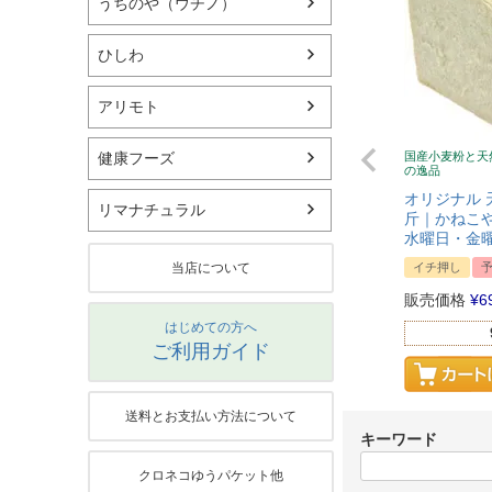
うちのや（ウチノ）
ひしわ
アリモト
国産小麦粉と天
健康フーズ
の逸品
オリジナル 
リマナチュラル
斤｜かねこや
水曜日・金
イチ押し
当店について
販売価格
¥
6
はじめての方へ
ご利用ガイド
送料とお支払い方法について
キーワード
クロネコゆうパケット他