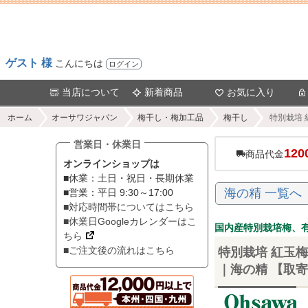
ゲスト 様
こんにちは
ログイン
当店について
新着商品
お気に入り
ホーム
オーサワジャパン
梅干し・梅加工品
梅干し
特別栽培 
営業日・休業日
120
商品代金
オンラインショップは
■休業：土日・祝日・長期休業
海の精 一覧へ
■営業：平日 9:30～17:00
■対応時間帯についてはこちら
■休業日Googleカレンダーはこ
国内産特別栽培梅、
ちら
■ご注文後の流れはこちら
特別栽培 紅玉梅
｜海の精 【取