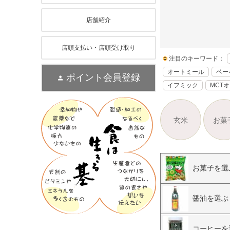
店舗紹介
店頭支払い・店頭受け取り
注目のキーワード：
オートミール
ベー
ポイント会員登録
イフミック
MCT
玄米
お菓
お菓子を選
醤油を選ぶ
コーヒーを