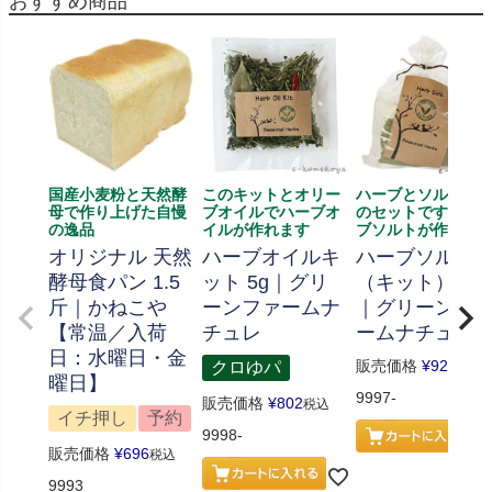
おすすめ商品
国産小麦粉と天然酵
このキットとオリー
ハーブとソルト、
母で作り上げた自慢
ブオイルでハーブオ
のセットです、ハ
の逸品
イルが作れます
ブソルトが作れま
オリジナル 天然
ハーブオイルキ
ハーブソルト
酵母食パン 1.5
ット 5g｜グリ
（キット） 70
斤｜かねこや
ーンファームナ
｜グリーンフ
【常温／入荷
チュレ
ームナチュレ
日：水曜日・金
販売価格
¥
926
クロゆパ
税込
曜日】
9997-
販売価格
¥
802
税込
イチ押し
予約
9998-
販売価格
¥
696
税込
9993