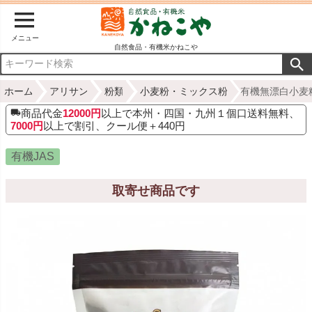
メニュー
自然食品・有機米かねこや
ホーム
アリサン
粉類
小麦粉・ミックス粉
有機無漂白小麦粉
商品代金
12000円
以上で本州・四国・九州１個口送料無料、
7000円
以上で割引、クール便＋440円
有機JAS
取寄せ商品です