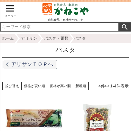
メニュー
自然食品・有機米かねこや
ホーム
アリサン
パスタ・麺類
パスタ
パスタ
アリサンＴＯＰへ
4
件中
1
-
4
件表示
並び替え
価格が安い順
価格が高い順
新着順