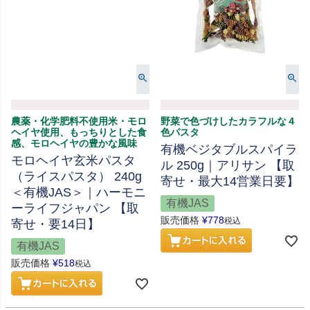
農薬・化学肥料不使用米・モロ
野菜で色づけしたカラフルな４
ヘイヤ使用、もっちりとした食
色パスタ
感、モロヘイヤの豊かな風味
有機ベジタブルスパイラ
モロヘイヤ玄米パスタ
ル 250g｜アリサン 【取
（ライスパスタ） 240g
寄せ・最大14営業日要】
＜有機JAS＞｜ハーモニ
有機JAS
ーライフジャパン 【取
販売価格
¥
778
税込
寄せ・要14日】
有機JAS
販売価格
¥
518
税込