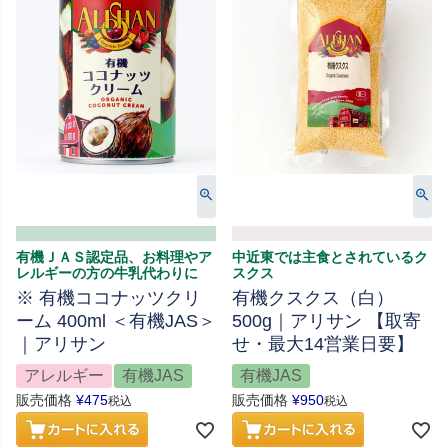
有機ＪＡＳ認定品、お料理やア
中近東では主食とされているク
レルギーの方の牛乳代わりに
スクス
※ 有機ココナッツクリ
有機クスクス（白）
ーム 400ml ＜有機JAS＞
500g｜アリサン 【取寄
｜アリサン
せ・最大14営業日要】
アレルギー
有機JAS
有機JAS
販売価格
¥
475
販売価格
¥
950
税込
税込