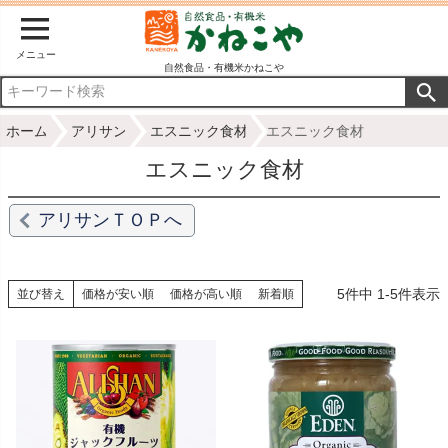
メニュー
自然食品・有機米かねこや
ホーム
アリサン
エスニック食材
エスニック食材
エスニック食材
アリサンＴＯＰへ
5
件中
1
-
5
件表示
並び替え
価格が安い順
価格が高い順
新着順