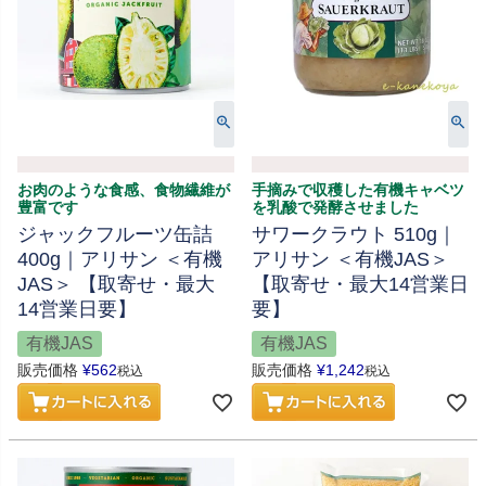
お肉のような食感、食物繊維が
手摘みで収穫した有機キャベツ
豊富です
を乳酸で発酵させました
ジャックフルーツ缶詰
サワークラウト 510g｜
400g｜アリサン ＜有機
アリサン ＜有機JAS＞
JAS＞ 【取寄せ・最大
【取寄せ・最大14営業日
14営業日要】
要】
有機JAS
有機JAS
販売価格
¥
562
販売価格
¥
1,242
税込
税込