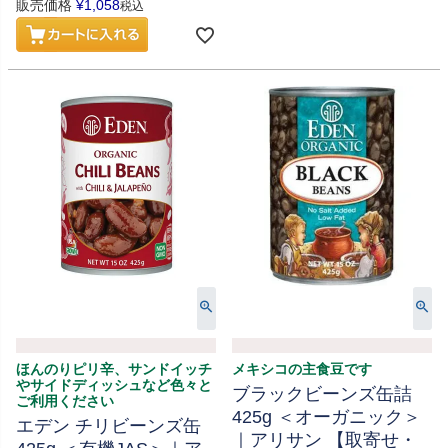
販売価格
¥
1,058
税込
ほんのりピリ辛、サンドイッチ
メキシコの主食豆です
やサイドディッシュなど色々と
ブラックビーンズ缶詰
ご利用ください
425g ＜オーガニック＞
エデン チリビーンズ缶
｜アリサン 【取寄せ・