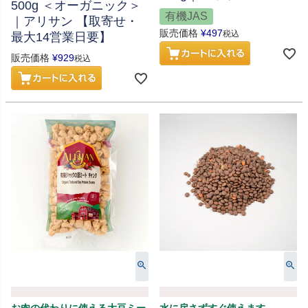
500g ＜オーガニック＞
有機JAS
｜アリサン 【取寄せ・
販売価格
¥
497
税込
最大14営業日要】
販売価格
¥
929
税込