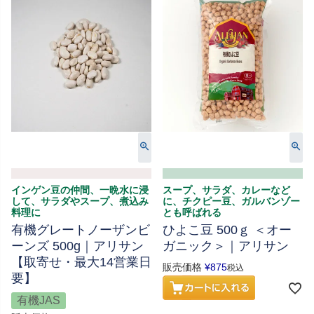
インゲン豆の仲間、一晩水に浸
スープ、サラダ、カレーなど
して、サラダやスープ、煮込み
に、チクピー豆、ガルバンゾー
料理に
とも呼ばれる
有機グレートノーザンビ
ひよこ豆 500ｇ ＜オー
ーンズ 500g｜アリサン
ガニック＞｜アリサン
【取寄せ・最大14営業日
販売価格
¥
875
税込
要】
有機JAS