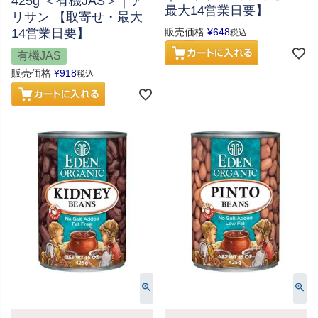
425g ＜有機JAS＞｜ア
最大14営業日要】
リサン 【取寄せ・最大
14営業日要】
販売価格
¥
648
税込
有機JAS
販売価格
¥
918
税込