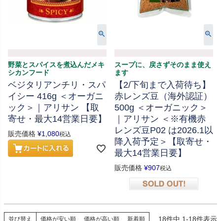
野菜とスパイスを煮込んだメキ
スープに、戻さずそのまま使え
シカンフード
ます
ベジタリアンチリ・スパ
【2/下旬まで入荷待ち】
イシー 416g ＜オーガニ
赤レンズ豆（海外認証）
ック＞｜アリサン 【取
500g ＜オーガニック＞
寄せ・最大14営業日要】
｜アリサン ＜※有機赤
レンズ豆P02 は2026.1以
販売価格
¥
1,080
税込
降入荷予定＞【取寄せ・
最大14営業日要】
販売価格
¥
907
税込
在庫切れ
18
件中
1
-
18
件表示
並び替え
価格が安い順
価格が高い順
新着順