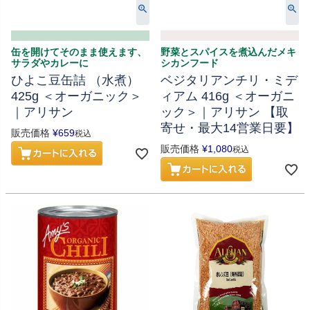
缶を開けてそのまま使えます、
野菜とスパイスを煮込んだメキ
サラダやカレーに
シカンフード
ひよこ豆缶詰 （水煮）
ベジタリアンチリ・ミデ
425g ＜オーガニック＞
ィアム 416g ＜オーガニ
｜アリサン
ック＞｜アリサン 【取
寄せ・最大14営業日要】
販売価格
¥
659
税込
販売価格
¥
1,080
税込