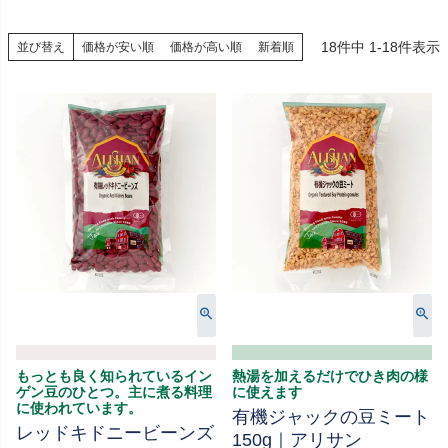
18
件中
1
-
18
件表示
並び替え
価格が安い順
価格が高い順
新着順
もっとも良く知られているイン
熱湯を加えるだけでひき肉の様
ゲン豆のひとつ。主に煮る料理
に使えます
に使われています。
有機ジャックの豆ミート
レッドキドニービーンズ
150g｜アリサン