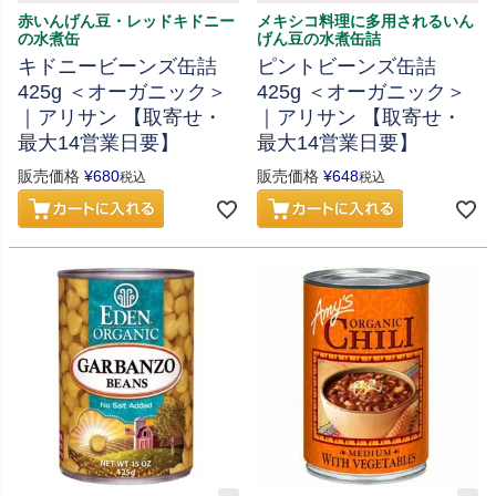
赤いんげん豆・レッドキドニー
メキシコ料理に多用されるいん
の水煮缶
げん豆の水煮缶詰
キドニービーンズ缶詰
ピントビーンズ缶詰
425g ＜オーガニック＞
425g ＜オーガニック＞
｜アリサン 【取寄せ・
｜アリサン 【取寄せ・
最大14営業日要】
最大14営業日要】
販売価格
¥
680
販売価格
¥
648
税込
税込