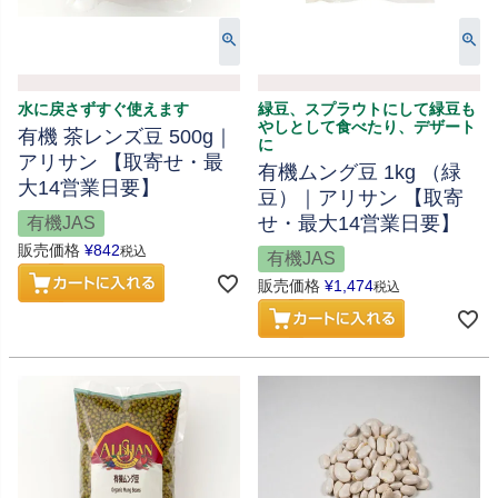
水に戻さずすぐ使えます
緑豆、スプラウトにして緑豆も
やしとして食べたり、デザート
有機 茶レンズ豆 500g｜
に
アリサン 【取寄せ・最
有機ムング豆 1kg （緑
大14営業日要】
豆）｜アリサン 【取寄
せ・最大14営業日要】
有機JAS
販売価格
¥
842
税込
有機JAS
販売価格
¥
1,474
税込