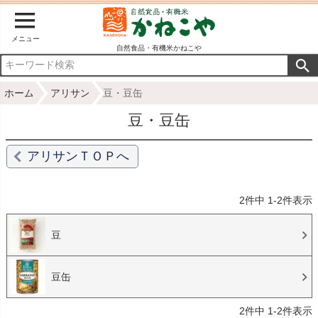
メニュー
自然食品・有機米かねこや
ホーム
アリサン
豆・豆缶
豆・豆缶
アリサンＴＯＰへ
2
件中
1
-
2
件表示
豆
豆缶
2
件中
1
-
2
件表示