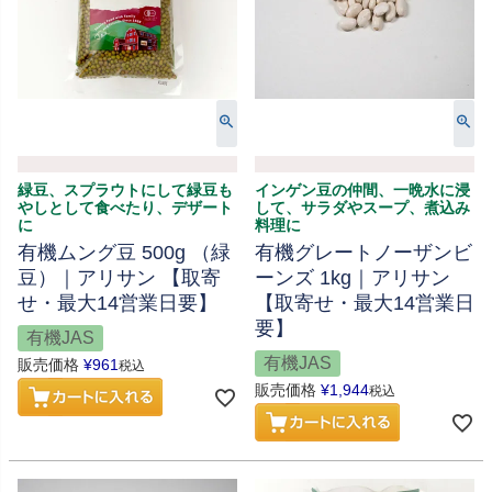
緑豆、スプラウトにして緑豆も
インゲン豆の仲間、一晩水に浸
やしとして食べたり、デザート
して、サラダやスープ、煮込み
に
料理に
有機ムング豆 500g （緑
有機グレートノーザンビ
豆）｜アリサン 【取寄
ーンズ 1kg｜アリサン
せ・最大14営業日要】
【取寄せ・最大14営業日
要】
有機JAS
有機JAS
販売価格
¥
961
税込
販売価格
¥
1,944
税込