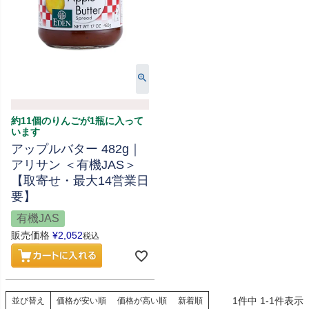
約11個のりんごが1瓶に入って
います
アップルバター 482g｜
アリサン ＜有機JAS＞
【取寄せ・最大14営業日
要】
有機JAS
販売価格
¥
2,052
税込
1
件中
1
-
1
件表示
並び替え
価格が安い順
価格が高い順
新着順