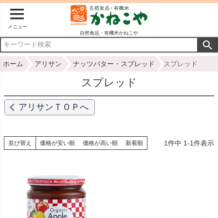
メニュー
自然食品・有機米かねこや
ホーム
アリサン
ナッツバター・スプレッド
スプレッド
スプレッド
アリサンＴＯＰへ
1
件中
1
-
1
件表示
並び替え
価格が安い順
価格が高い順
新着順