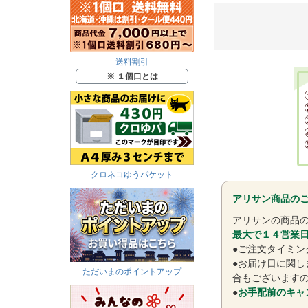
送料割引
※ １個口とは
クロネコゆうパケット
アリサン商品の
アリサンの商品の
最大で１４営業
●ご注文タイミ
●お届け日に関し
ただいまのポイントアップ
合もございます
●
お手配前のキャ