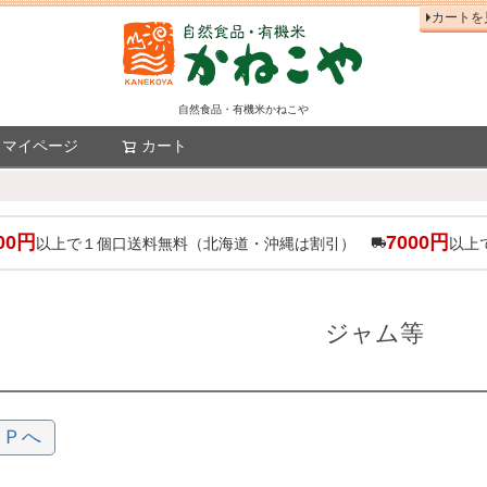
カートを
自然食品・有機米かねこや
マイページ
カート
検索
00円
7000円
以上で１個口送料無料（北海道・沖縄は割引）
以上
ジャム等
ＯＰへ