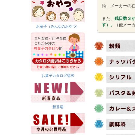
尚、メーカーの
また、
残日数３か
す）。
（他メー
お菓子（みんなのおやつ）
お菓子カタログ請求
新登場