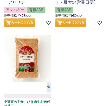
｜アリサン
せ・最大14営業日要】
アレルギー
有機JAS
有機JAS
販売価格
¥
475
販売価格
¥
950
税込
税込
中近東の主食、ひき肉やお米代
わりに