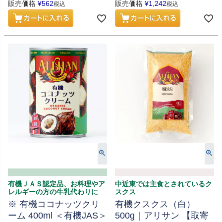
販売価格
¥
562
販売価格
¥
1,242
税込
税込
有機ＪＡＳ認定品、お料理やア
中近東では主食とされているク
レルギーの方の牛乳代わりに
スクス
※ 有機ココナッツクリ
有機クスクス（白）
ーム 400ml ＜有機JAS＞
500g｜アリサン 【取寄