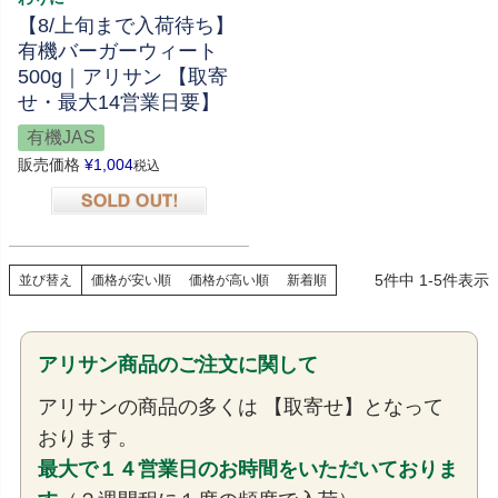
【8/上旬まで入荷待ち】
有機バーガーウィート
500g｜アリサン 【取寄
せ・最大14営業日要】
有機JAS
販売価格
¥
1,004
税込
在庫切れ
5
件中
1
-
5
件表示
並び替え
価格が安い順
価格が高い順
新着順
アリサン商品のご注文に関して
アリサンの商品の多くは 【取寄せ】となって
おります。
最大で１４営業日のお時間をいただいておりま