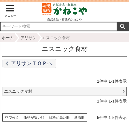
メニュー
自然食品・有機米かねこや
ホーム
アリサン
エスニック食材
エスニック食材
アリサンＴＯＰへ
1
件中
1
-
1
件表示
エスニック食材
1
件中
1
-
1
件表示
5
件中
1
-
5
件表示
並び替え
価格が安い順
価格が高い順
新着順